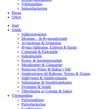
Ytbehandling
Industrilackering
Blogg
Offert
Start
Smide
Stålkonstruktion
Montage – & Byggnadssmide
Avväxlingar & Avbärning
Bygga Ståltrappa, Entresol & Ramp
Cortenstål & Parksmide
Industrismide
Konst- & Inredningssmide
Metallpartier & Glaspartier
Renovera Pelare & Balkar i Stål
Smidesräcken till Balkong, Terrass & Trappa
Stålbyggen & Ståltillverkning
Stålstommar & Stomförstärkning
Svetsning & Smide
Tillverkning av Grindar & Staket
Ytbehandling
Pulvermålning
Pulverlackering
Sandblästring