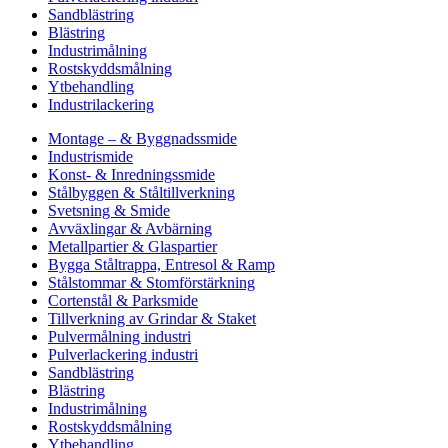
Sandblästring
Blästring
Industrimålning
Rostskyddsmålning
Ytbehandling
Industrilackering
Montage – & Byggnadssmide
Industrismide
Konst- & Inredningssmide
Stålbyggen & Ståltillverkning
Svetsning & Smide
Avväxlingar & Avbärning
Metallpartier & Glaspartier
Bygga Ståltrappa, Entresol & Ramp
Stålstommar & Stomförstärkning
Cortenstål & Parksmide
Tillverkning av Grindar & Staket
Pulvermålning industri
Pulverlackering industri
Sandblästring
Blästring
Industrimålning
Rostskyddsmålning
Ytbehandling