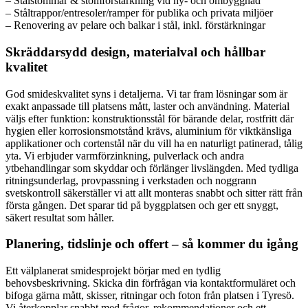
– Stålstommar & stomförstärkning vid ny- och ombyggnad
– Ståltrappor/entresoler/ramper för publika och privata miljöer
– Renovering av pelare och balkar i stål, inkl. förstärkningar
Skräddarsydd design, materialval och hållbar
kvalitet
God smideskvalitet syns i detaljerna. Vi tar fram lösningar som är
exakt anpassade till platsens mått, laster och användning. Material
väljs efter funktion: konstruktionsstål för bärande delar, rostfritt där
hygien eller korrosionsmotstånd krävs, aluminium för viktkänsliga
applikationer och cortenstål när du vill ha en naturligt patinerad, tålig
yta. Vi erbjuder varmförzinkning, pulverlack och andra
ytbehandlingar som skyddar och förlänger livslängden. Med tydliga
ritningsunderlag, provpassning i verkstaden och noggrann
svetskontroll säkerställer vi att allt monteras snabbt och sitter rätt från
första gången. Det sparar tid på byggplatsen och ger ett snyggt,
säkert resultat som håller.
Planering, tidslinje och offert – så kommer du igång
Ett välplanerat smidesprojekt börjar med en tydlig
behovsbeskrivning. Skicka din förfrågan via kontaktformuläret och
bifoga gärna mått, skisser, ritningar och foton från platsen i Tyresö.
Vi återkopplar snabbt med frågor, rekommendationer och ett