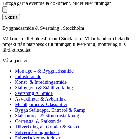
Bifoga gärna eventuella dokument, bilder eller ritningar
Skicka
Byggnadssmide & Svestning i Stockholm
Välkomna till Smidesfirman i Stockholm. Vi tar hand om hela ditt
projekt från platsbesök till ritningar, tillverkning, montering tills
färdigt resultat.
Våra tjänster
Montage – & Byggnadssmide
Industrismide
Konst- & Inredningssmide
Stålbyggen & Ståltillverkning
Svetsning & Smide
Avväxlingar & Avbärning
Metallpartier & Glaspartier
Bygga Ståltrappa, Entresol & Ramp
Stålstommar & Stomförstärkning
Cortenstål & Parksmide
Tillverkning av Grindar & Staket
Pulvermålning industri
Pulverlackering industri