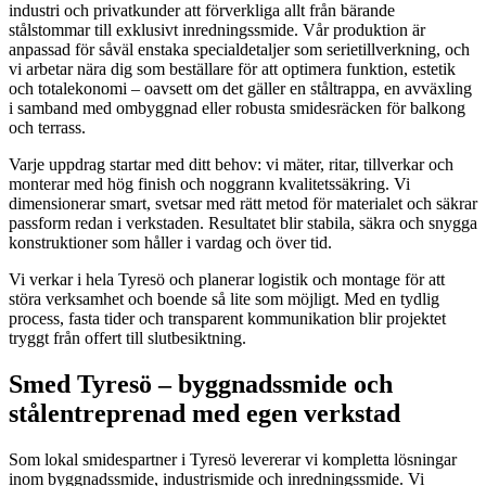
industri och privatkunder att förverkliga allt från bärande
stålstommar till exklusivt inredningssmide. Vår produktion är
anpassad för såväl enstaka specialdetaljer som serietillverkning, och
vi arbetar nära dig som beställare för att optimera funktion, estetik
och totalekonomi – oavsett om det gäller en ståltrappa, en avväxling
i samband med ombyggnad eller robusta smidesräcken för balkong
och terrass.
Varje uppdrag startar med ditt behov: vi mäter, ritar, tillverkar och
monterar med hög finish och noggrann kvalitetssäkring. Vi
dimensionerar smart, svetsar med rätt metod för materialet och säkrar
passform redan i verkstaden. Resultatet blir stabila, säkra och snygga
konstruktioner som håller i vardag och över tid.
Vi verkar i hela Tyresö och planerar logistik och montage för att
störa verksamhet och boende så lite som möjligt. Med en tydlig
process, fasta tider och transparent kommunikation blir projektet
tryggt från offert till slutbesiktning.
Smed Tyresö – byggnadssmide och
stålentreprenad med egen verkstad
Som lokal smidespartner i Tyresö levererar vi kompletta lösningar
inom byggnadssmide, industrismide och inredningssmide. Vi