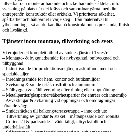
tillverkar och monterar bärande och icke-bärande ståldelar, utför
svetsning på plats när det krävs och samordnar gärna med din
entreprenör, konstruktör eller arkitekt. Vi prioriterar säkerhet,
spårbarhet och hållbarhet i varje steg – från materialval till
ytbehandling – så att du kan lita på konstruktionens prestanda, finish
och livslängd.
Tjänster inom montage, tillverkning och svets
Vi erbjuder ett komplett utbud av smidestjänster i Tyresö:
– Montage- & byggnadssmide för nybyggnad, ombyggnad och
tillbyggnad
– Industrismide för produktionsmiljöer, maskinfundament och
specialdetaljer
– Inredningssmide för hem, kontor och butiksmiljöer
– Svetsning & smide i stål, rostfritt och aluminium
– Stålbyggen & ståltillverkning efter ritning eller uppmätning
– Metallpartier/glaspartier/säkerhetspartier för entréer och innemiljö
– Avväxlingar & avbärning vid öppningar och omdragningar i
bärande vägg
– Smidesräcken till balkong/terrass/trappa – inne och ute
– Tillverkning av grindar & staket – måttanpassade och robusta
– Cortenstål & parksmide – vädertåligt, uttrycksfullt och
underhållssnålt