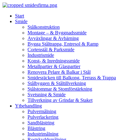
Skip
to
Start
content
Smide
Stålkonstruktion
Montage – & Byggnadssmide
Avväxlingar & Avbärning
Bygga Ståltrappa, Entresol & Ramp
Cortenstål & Parksmide
Industrismide
Konst- & Inredningssmide
Metallpartier & Glaspartier
Renovera Pelare & Balkar i Stål
Smidesräcken till Balkong, Terrass & Trappa
Stålbyggen & Ståltillverkning
Stålstommar & Stomförstärkning
Svetsning & Smide
Tillverkning av Grindar & Staket
Ytbehandling
Pulvermålning
Pulverlackering
Sandblästring
Blästring
Industrimålning
Rostskyddsmålning