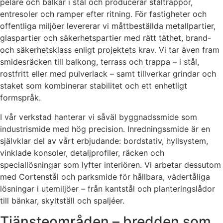
pelare och balkar i stål och producerar ståltrappor,
entresoler och ramper efter ritning. För fastigheter och
offentliga miljöer levererar vi måttbeställda metallpartier,
glaspartier och säkerhetspartier med rätt täthet, brand-
och säkerhetsklass enligt projektets krav. Vi tar även fram
smidesräcken till balkong, terrass och trappa – i stål,
rostfritt eller med pulverlack – samt tillverkar grindar och
staket som kombinerar stabilitet och ett enhetligt
formspråk.
I vår verkstad hanterar vi såväl byggnadssmide som
industrismide med hög precision. Inredningssmide är en
självklar del av vårt erbjudande: bordstativ, hyllsystem,
vinklade konsoler, detaljprofiler, räcken och
speciallösningar som lyfter interiören. Vi arbetar dessutom
med Cortenstål och parksmide för hållbara, vädertåliga
lösningar i utemiljöer – från kantstål och planteringslådor
till bänkar, skyltställ och spaljéer.
Tjänsteområden – bredden som