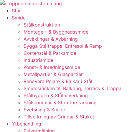
Skip
to
Start
content
Smide
Stålkonstruktion
Montage – & Byggnadssmide
Avväxlingar & Avbärning
Bygga Ståltrappa, Entresol & Ramp
Cortenstål & Parksmide
Industrismide
Konst- & Inredningssmide
Metallpartier & Glaspartier
Renovera Pelare & Balkar i Stål
Smidesräcken till Balkong, Terrass & Trappa
Stålbyggen & Ståltillverkning
Stålstommar & Stomförstärkning
Svetsning & Smide
Tillverkning av Grindar & Staket
Ytbehandling
Pulvermålning