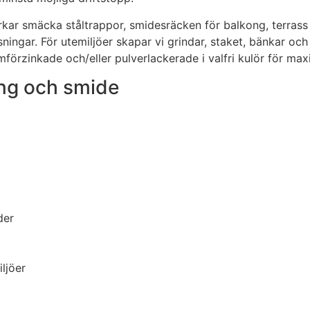
erkar smäcka ståltrappor, smidesräcken för balkong, terrass
ingar. För utemiljöer skapar vi grindar, staket, bänkar och
mförzinkade och/eller pulverlackerade i valfri kulör för ma
ning och smide
der
ljöer