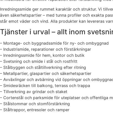
Inredningssmide ger rummet karaktär och struktur. Vi tillv
även säkerhetspartier – med tunna profiler och exakta passn
står emot väder och vind. Alla produkter kan levereras var
Tjänster i urval – allt inom svets
– Montage- och byggnadssmide för ny- och ombyggnad
– Industrismide, reparationer och förstärkningar
– Inredningssmide för hem, kontor och butik
– Svetsning och smide i stål och rostfritt
– Stålbyggen och ståltillverkning efter ritning
– Metallpartier, glaspartier och säkerhetspartier
– Avväxlingar och avbärning vid öppningar och ombyggna
– Smidesräcken till balkong, terrass och trappa
– Tillverkning av grindar och staket
– Cortenstål och parksmide för uteplatser och offentliga mi
– Stålstommar och stomförstärkning
– Ståltrappor, entresoler och ramper