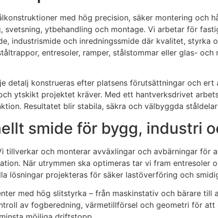
lkonstruktioner med hög precision, säker montering och hål
ing, svetsning, ytbehandling och montage. Vi arbetar för fas
de, industrismide och inredningssmide där kvalitet, styrka 
ståltrappor, entresoler, ramper, stålstommar eller glas- och
rje detalj konstrueras efter platsens förutsättningar och e
ser och ytskikt projektet kräver. Med ett hantverksdrivet a
nktion. Resultatet blir stabila, säkra och välbyggda ståldel
llt smide för bygg, industri 
tillverkar och monterar avväxlingar och avbärningar för at
ion. När utrymmen ska optimeras tar vi fram entresoler och
a lösningar projekteras för säker lastöverföring och smidig 
nter med hög slitstyrka – från maskinstativ och bärare till
ontroll av fogberedning, värmetillförsel och geometri för at
 minsta möjliga driftstopp.