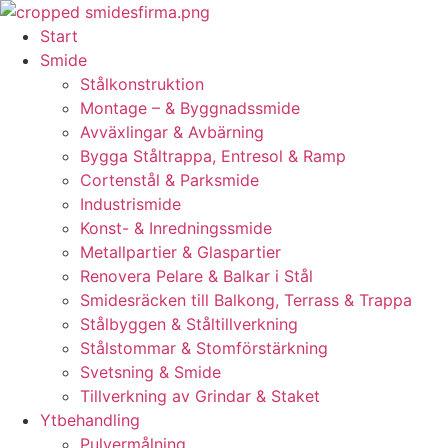
Skip
to
Start
content
Smide
Stålkonstruktion
Montage – & Byggnadssmide
Avväxlingar & Avbärning
Bygga Ståltrappa, Entresol & Ramp
Cortenstål & Parksmide
Industrismide
Konst- & Inredningssmide
Metallpartier & Glaspartier
Renovera Pelare & Balkar i Stål
Smidesräcken till Balkong, Terrass & Trappa
Stålbyggen & Ståltillverkning
Stålstommar & Stomförstärkning
Svetsning & Smide
Tillverkning av Grindar & Staket
Ytbehandling
Pulvermålning