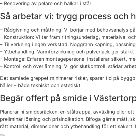
– Renovering av pelare och balkar i stål
Så arbetar vi: trygg process och h
– Rådgivning och måttning: Vi börjar med behovsanalys på p
– Konstruktion: Vi tar fram ritningsunderlag, materialval o
– Tillverkning i egen verkstad: Noggrann kapning, passnin
– Ytbehandling: Varmförzinkning och pulverlack ger starkt 
– Montage: Erfaren montagepersonal installerar säkert, me
– Kontroll och överlämning: Vi gör slutkontroll, städar arbe
Det samlade greppet minimerar risker, sparar tid på byggpl
håller – både tekniskt och estetiskt.
Begär offert på smide i Västertor
Planerar ni smidesräcken, en ståltrappa, avväxling eller e
preliminär lösning och prisindikation. Bifoga gärna mått, skis
rätt material, dimensioner och ytbehandling för ett säkert,