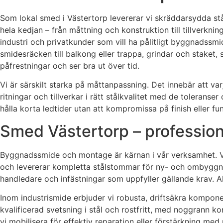
Som lokal smed i Västertorp levererar vi skräddarsydda stå
hela kedjan – från måttning och konstruktion till tillverkn
industri och privatkunder som vill ha pålitligt byggnadssmi
smidesräcken till balkong eller trappa, grindar och staket, 
påfrestningar och ser bra ut över tid.
Vi är särskilt starka på måttanpassning. Det innebär att va
ritningar och tillverkar i rätt stålkvalitet med de toleran
hålla korta ledtider utan att kompromissa på finish eller fu
Smed Västertorp – professione
Byggnadssmide och montage är kärnan i vår verksamhet. Vi 
och levererar kompletta stålstommar för ny- och ombyggnat
handledare och infästningar som uppfyller gällande krav. All
Inom industrismide erbjuder vi robusta, driftsäkra kompone
kvalificerad svetsning i stål och rostfritt, med noggrann k
vi mobilisera för effektiv reparation eller förstärkning med