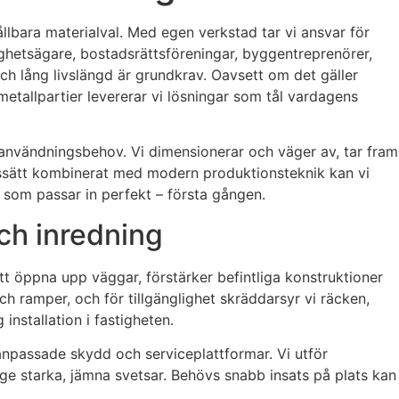
lbara materialval. Med egen verkstad tar vi ansvar för
tighetsägare, bostadsrättsföreningar, byggentreprenörer,
och lång livslängd är grundkrav. Oavsett om det gäller
 metallpartier levererar vi lösningar som tål vardagens
rt användningsbehov. Vi dimensionerar och väger av, tar fram
rbetssätt kombinerat med modern produktionsteknik kan vi
ar som passar in perfekt – första gången.
och inredning
t öppna upp väggar, förstärker befintliga konstruktioner
 ramper, och för tillgänglighet skräddarsyr vi räcken,
installation i fastigheten.
 anpassade skydd och serviceplattformar. Vi utför
t ge starka, jämna svetsar. Behövs snabb insats på plats kan