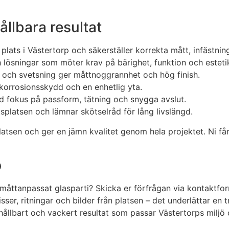
ållbara resultat
lats i Västertorp och säkerställer korrekta mått, infästnin
ch lösningar som möter krav på bärighet, funktion och esteti
g och svetsning ger måttnoggrannhet och hög finish.
korrosionsskydd och en enhetlig yta.
d fokus på passform, tätning och snygga avslut.
tsplatsen och lämnar skötselråd för lång livslängd.
atsen och ger en jämn kvalitet genom hela projektet. Ni få
p
tt måttanpassat glasparti? Skicka er förfrågan via kontakt
ser, ritningar och bilder från platsen – det underlättar en tr
 hållbart och vackert resultat som passar Västertorps miljö 