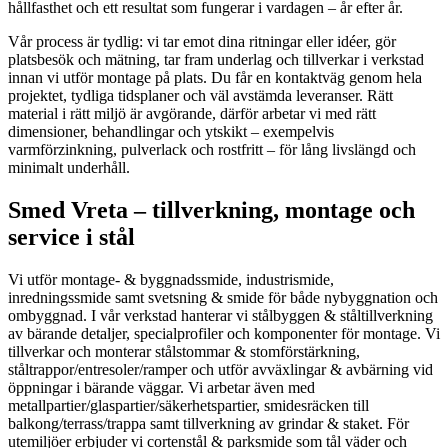
hållfasthet och ett resultat som fungerar i vardagen – år efter år.
Vår process är tydlig: vi tar emot dina ritningar eller idéer, gör
platsbesök och mätning, tar fram underlag och tillverkar i verkstad
innan vi utför montage på plats. Du får en kontaktväg genom hela
projektet, tydliga tidsplaner och väl avstämda leveranser. Rätt
material i rätt miljö är avgörande, därför arbetar vi med rätt
dimensioner, behandlingar och ytskikt – exempelvis
varmförzinkning, pulverlack och rostfritt – för lång livslängd och
minimalt underhåll.
Smed Vreta – tillverkning, montage och
service i stål
Vi utför montage- & byggnadssmide, industrismide,
inredningssmide samt svetsning & smide för både nybyggnation och
ombyggnad. I vår verkstad hanterar vi stålbyggen & ståltillverkning
av bärande detaljer, specialprofiler och komponenter för montage. Vi
tillverkar och monterar stålstommar & stomförstärkning,
ståltrappor/entresoler/ramper och utför avväxlingar & avbärning vid
öppningar i bärande väggar. Vi arbetar även med
metallpartier/glaspartier/säkerhetspartier, smidesräcken till
balkong/terrass/trappa samt tillverkning av grindar & staket. För
utemiljöer erbjuder vi cortenstål & parksmide som tål väder och