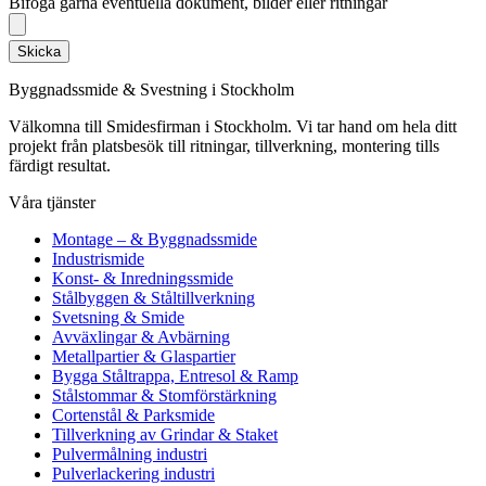
Bifoga gärna eventuella dokument, bilder eller ritningar
Skicka
Byggnadssmide & Svestning i Stockholm
Välkomna till Smidesfirman i Stockholm. Vi tar hand om hela ditt
projekt från platsbesök till ritningar, tillverkning, montering tills
färdigt resultat.
Våra tjänster
Montage – & Byggnadssmide
Industrismide
Konst- & Inredningssmide
Stålbyggen & Ståltillverkning
Svetsning & Smide
Avväxlingar & Avbärning
Metallpartier & Glaspartier
Bygga Ståltrappa, Entresol & Ramp
Stålstommar & Stomförstärkning
Cortenstål & Parksmide
Tillverkning av Grindar & Staket
Pulvermålning industri
Pulverlackering industri