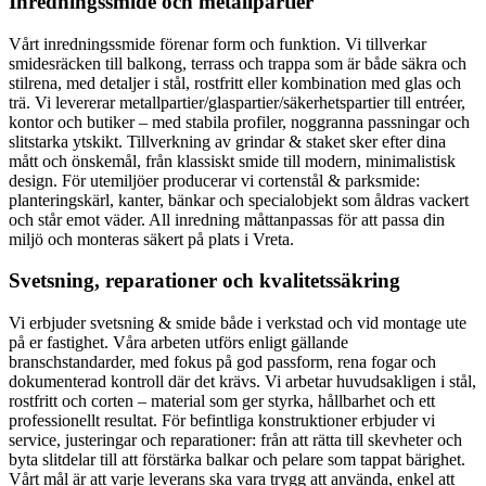
Inredningssmide och metallpartier
Vårt inredningssmide förenar form och funktion. Vi tillverkar
smidesräcken till balkong, terrass och trappa som är både säkra och
stilrena, med detaljer i stål, rostfritt eller kombination med glas och
trä. Vi levererar metallpartier/glaspartier/säkerhetspartier till entréer,
kontor och butiker – med stabila profiler, noggranna passningar och
slitstarka ytskikt. Tillverkning av grindar & staket sker efter dina
mått och önskemål, från klassiskt smide till modern, minimalistisk
design. För utemiljöer producerar vi cortenstål & parksmide:
planteringskärl, kanter, bänkar och specialobjekt som åldras vackert
och står emot väder. All inredning måttanpassas för att passa din
miljö och monteras säkert på plats i Vreta.
Svetsning, reparationer och kvalitetssäkring
Vi erbjuder svetsning & smide både i verkstad och vid montage ute
på er fastighet. Våra arbeten utförs enligt gällande
branschstandarder, med fokus på god passform, rena fogar och
dokumenterad kontroll där det krävs. Vi arbetar huvudsakligen i stål,
rostfritt och corten – material som ger styrka, hållbarhet och ett
professionellt resultat. För befintliga konstruktioner erbjuder vi
service, justeringar och reparationer: från att rätta till skevheter och
byta slitdelar till att förstärka balkar och pelare som tappat bärighet.
Vårt mål är att varje leverans ska vara trygg att använda, enkel att