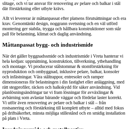
slitage, och vi tar ansvar för renovering av pelare och balkar i stål
där förstärkning eller utbyte krävs.
Allt vi levererar är måttanpassat efter platsens förutsättningar och era
krav. Genomtänkt design, noggrann svetsning och en väl utförd
montering ger stabila, trygga och hållbara konstruktioner som står
pall för belastning, klimat och daglig användning.
Måttanpassat bygg- och industrismide
När det gäller byggnadssmide och industrismide i Vreta hanterar vi
hela kedjan: uppmätning, konstruktion, tillverkning, ytbehandling
och montage. Vi producerar stålstommar & stomförstärkning för
nyproduktion och ombyggnad, inklusive pelare, balkar, konsoler
och infästningar. Våra ståltrappor, entresoler och ramper
dimensioneras för belastningen i din fastighet eller anläggning, med
rätt stegprofiler, räcken och halkskydd för säker användning. Vid
planlösningsändringar tar vi fram lösningar för avväxlingar &
avbärning som avlastar bärande väggar och fördelar laster korrekt.
Vi utför även renovering av pelare och balkar i stål – från
rostsanering och förstärkning till komplett utbyte – alltid med fokus
på driftsäkerhet, minsta möjliga stillestånd och en smidig installation
på plats i Vreta.