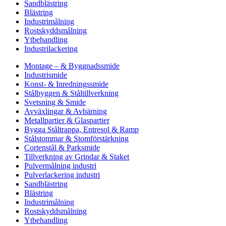
Sandblästring
Blästring
Industrimålning
Rostskyddsmålning
Ytbehandling
Industrilackering
Montage – & Byggnadssmide
Industrismide
Konst- & Inredningssmide
Stålbyggen & Ståltillverkning
Svetsning & Smide
Avväxlingar & Avbärning
Metallpartier & Glaspartier
Bygga Ståltrappa, Entresol & Ramp
Stålstommar & Stomförstärkning
Cortenstål & Parksmide
Tillverkning av Grindar & Staket
Pulvermålning industri
Pulverlackering industri
Sandblästring
Blästring
Industrimålning
Rostskyddsmålning
Ytbehandling