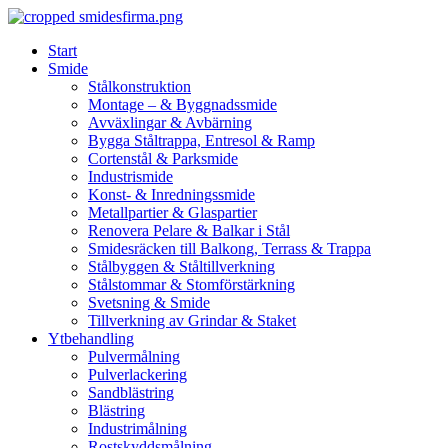
Skip
to
Start
content
Smide
Stålkonstruktion
Montage – & Byggnadssmide
Avväxlingar & Avbärning
Bygga Ståltrappa, Entresol & Ramp
Cortenstål & Parksmide
Industrismide
Konst- & Inredningssmide
Metallpartier & Glaspartier
Renovera Pelare & Balkar i Stål
Smidesräcken till Balkong, Terrass & Trappa
Stålbyggen & Ståltillverkning
Stålstommar & Stomförstärkning
Svetsning & Smide
Tillverkning av Grindar & Staket
Ytbehandling
Pulvermålning
Pulverlackering
Sandblästring
Blästring
Industrimålning
Rostskyddsmålning