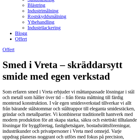
Blästring
Industrimålning
Rostskyddsmålning
Ytbehandling
Industrilackering
Blogg
Offert
Offert
Smed i Vreta – skräddarsytt
smide med egen verkstad
Som erfaren smed i Vreta erbjuder vi måttanpassade lösningar i stål
och metall som håller över tid – från första måttning till färdig
monterad konstruktion. I vår egen smidesverkstad tillverkar vi allt
från bärande stålstommar och ståltrappor till eleganta smidesräcken,
grindar och metallpartier. Vi kombinerar traditionellt hantverk med
modern produktion för att skapa starka, säkra och estetiskt tilltalande
lösningar för byggföretag, fastighetsägare, bostadsrättsföreningar,
industrikunder och privatpersoner i Vreta med omnejd. Varje
uppdrag planeras noggrant och utförs med fokus på precision,