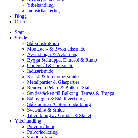
Ytbehandling
Industrilackering
Blogg
Offert
Start
Smide
Stålkonstruktion
Montage – & Byggnadssmide
Avväxlingar & Avbärning
Bygga Ståltrappa, Entresol & Ramp
Cortenstål & Parksmide
Industrismide
Konst- & Inredningssmide
Metallpartier & Glaspartier
Renovera Pelare & Balkar i Stål
Smidesräcken till Balkong, Terrass & Trappa
Stålbyggen & Ståltillverkning
Stålstommar & Stomförstärkning
Svetsning & Smide
Tillverkning av Grindar & Staket
Ytbehandling
Pulvermålning
Pulverlackering
Sandblästring