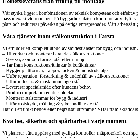
Helhetsleverans från ritning till montage
Vår styrka ligger i kombinationen av teknisk kompetens och effektiv pr
passar exakt vid montage. På byggarbetsplatsen koordinerar vi lyft, s
plats och reducerar påverkan på övriga entreprenader. Vårt arbetssätt ge
Våra tjänster inom stålkonstruktion i Farsta
Vi erbjuder ett komplett utbud av smidestjänster för bygg och industri.
– Tillverkar och monterar bärande stålkonstruktioner
– Svetsar, skär och formar stål efter ritning
– Tar fram konstruktionsritningar & beräkningar
– Bygger plattformar, trappor, räcken & industridetaljer
– Utför reparation, förstärkning & underhåll av stålkonstruktioner
– Utför industri- & maskinmontage i stål
– Levererar specialsmide efter kundens behov
– Producerar prefabricerade ståldelar
– Monterar stålstommar för bygg & industri
– Utför rostskydd, målning & ytbehandling av stål
Har du ett unikt behov eller begränsat utrymme? Vi tar fram skräddarsy
Kvalitet, säkerhet och spårbarhet i varje moment
Vi planerar våra uppdrag med tydliga kontroller, mätprotokoll och spår