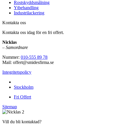
Rostskyddsmålning
Ytbehandling
Industrilackering
Kontakta oss
Kontakta oss idag för en fri offert.
Nicklas
–
Samordnare
Nummer:
010-555 89 78
Mail: offert@smidesfirma.se
Integritetspolicy
Vi utför arbeten i hela
Stockholm
Fri Offert
Sitemap
Vill du bli kontaktad?