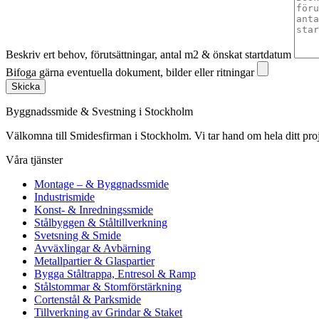
Beskriv ert behov, förutsättningar, antal m2 & önskat startdatum
Bifoga gärna eventuella dokument, bilder eller ritningar
Skicka
Byggnadssmide & Svestning i Stockholm
Välkomna till Smidesfirman i Stockholm. Vi tar hand om hela ditt projekt 
Våra tjänster
Montage – & Byggnadssmide
Industrismide
Konst- & Inredningssmide
Stålbyggen & Ståltillverkning
Svetsning & Smide
Avväxlingar & Avbärning
Metallpartier & Glaspartier
Bygga Ståltrappa, Entresol & Ramp
Stålstommar & Stomförstärkning
Cortenstål & Parksmide
Tillverkning av Grindar & Staket