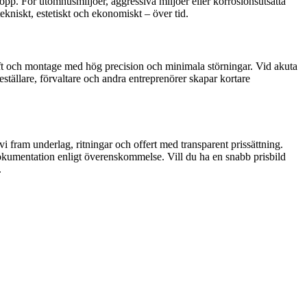
opp. För utomhusmiljöer, aggressiva miljöer eller korrosionsutsatta
kniskt, estetiskt och ekonomiskt – över tid.
nlyft och montage med hög precision och minimala störningar. Vid akuta
ställare, förvaltare och andra entreprenörer skapar kortare
vi fram underlag, ritningar och offert med transparent prissättning.
 dokumentation enligt överenskommelse. Vill du ha en snabb prisbild
.