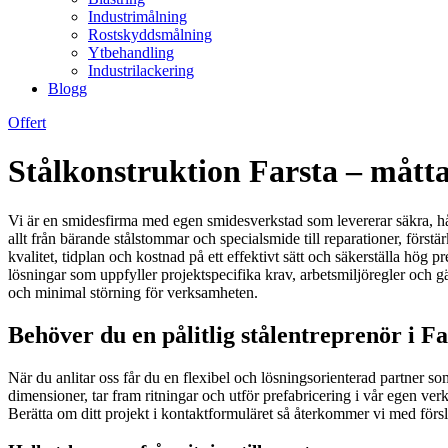
Industrimålning
Rostskyddsmålning
Ytbehandling
Industrilackering
Blogg
Offert
Stålkonstruktion Farsta – måtta
Vi är en smidesfirma med egen smidesverkstad som levererar säkra, håll
allt från bärande stålstommar och specialsmide till reparationer, förs
kvalitet, tidplan och kostnad på ett effektivt sätt och säkerställa hög 
lösningar som uppfyller projektspecifika krav, arbetsmiljöregler och g
och minimal störning för verksamheten.
Behöver du en pålitlig stålentreprenör i F
När du anlitar oss får du en flexibel och lösningsorienterad partner som 
dimensioner, tar fram ritningar och utför prefabricering i vår egen ver
Berätta om ditt projekt i kontaktformuläret så återkommer vi med försl