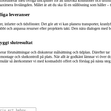
ordinerar med övriga discipliner för att undvika kollisioner och driftst
imera livslängden. Målet är att du ska få en stållösning som håller – te
iga leveranser
er, infarter och tidsfönster. Det gör att vi kan planera transporter, kra
abbt och anpassa resurser efter projektets takt. Den nära dialogen med be
yggt slutresultat
rar förutsättningar och diskuterar målsättning och tidplan. Därefter tar 
v montage och slutkontroll på plats. När allt är godkänt lämnar vi över
ormulär så återkommer vi med kostnadsfri offert och förslag på nästa steg