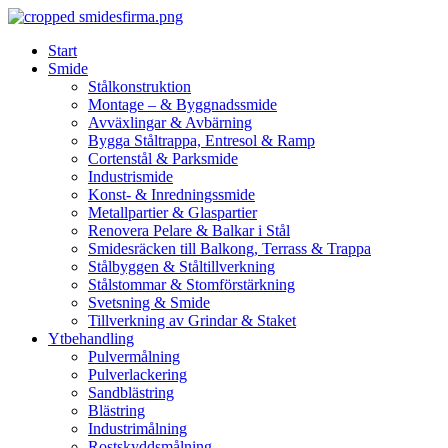
Skip
to
Start
content
Smide
Stålkonstruktion
Montage – & Byggnadssmide
Avväxlingar & Avbärning
Bygga Ståltrappa, Entresol & Ramp
Cortenstål & Parksmide
Industrismide
Konst- & Inredningssmide
Metallpartier & Glaspartier
Renovera Pelare & Balkar i Stål
Smidesräcken till Balkong, Terrass & Trappa
Stålbyggen & Ståltillverkning
Stålstommar & Stomförstärkning
Svetsning & Smide
Tillverkning av Grindar & Staket
Ytbehandling
Pulvermålning
Pulverlackering
Sandblästring
Blästring
Industrimålning
Rostskyddsmålning