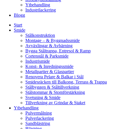
Ytbehandling
Industrilackering
Blogg
Start
Smide
Stålkonstruktion
Montage – & Byggnadssmide
Avväxlingar & Avbärning
Bygga Ståltrappa, Entresol & Ramp
Cortenstål & Parksmide
Industrismide
Konst- & Inredningssmide
Metallpartier & Glaspartier
Renovera Pelare & Balkar i Stål
Smidesräcken till Balkong, Terrass & Trappa
Stålbyggen & Ståltillverkning
Stålstommar & Stomförstärkning
Svetsning & Smide
Tillverkning av Grindar & Staket
Ytbehandling
Pulvermålning
Pulverlackering
Sandblästring
Blästring