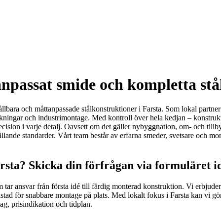
npassat smide och kompletta stål
bara och måttanpassade stålkonstruktioner i Farsta. Som lokal partner h
tärkningar och industrimontage. Med kontroll över hela kedjan – konstrukt
precision i varje detalj. Oavsett om det gäller nybyggnation, om- och till
ällande standarder. Vårt team består av erfarna smeder, svetsare och mo
arsta? Skicka din förfrågan via formuläret i
tar ansvar från första idé till färdig monterad konstruktion. Vi erbjuder 
kstad för snabbare montage på plats. Med lokalt fokus i Farsta kan vi gö
ag, prisindikation och tidplan.