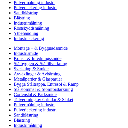
Pulvermålning industri
Pulverlackering industri
Sandblästring
Blästring
Industrimålning
Rostskyddsmålning
Ytbehandling
Industrilackering
Montage – & Byggnadssmide
Industrismide
Konst- & Inredningssmide
Stålbyggen & Ståltillverkning
Svetsning & Smide
Avväxlingar & Avbärning
Metallpartier & Glaspartier
Bygga Ståltrappa, Entresol & Ramp
Stålstommar & Stomförstärkning
Cortenstål & Parksmide
Tillverkning av Grindar & Staket
Pulvermålning industri
Pulverlackering industri
Sandblästring
Blästring
Industrimålning