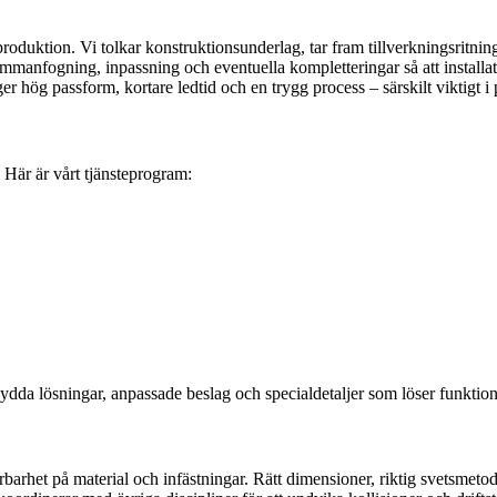
oduktion. Vi tolkar konstruktionsunderlag, tar fram tillverkningsritning
ammanfogning, inpassning och eventuella kompletteringar så att installa
r hög passform, kortare ledtid och en trygg process – särskilt viktigt i p
 Här är vårt tjänsteprogram:
dda lösningar, anpassade beslag och specialdetaljer som löser funktion,
barhet på material och infästningar. Rätt dimensioner, riktig svetsmetod