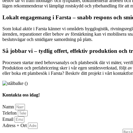
behov tar vi fram montage- och lyftplaner, dokumenterar arbeten och ko
lägen rekommenderar vi lämpligt rostskydd och ytbehandling för att max
Lokalt engagemang i Farsta – snabb respons och smid
Som lokal aktör i Farsta känner vi områdets bygglogistik, rivningsregl
ärenden, reparationer eller behov av förstärkning kan vi mobilisera sn
beslutsvägar och smidigare samordning på plats.
Så jobbar vi – tydlig offert, effektiv produktion och tr
Processen startar med behovsanalys och platsbesök där vi mäter, verifie
Produktion och prefabricering sker i vår egen smidesverkstad, följt a
eller boka ett platsbesök i Farsta? Beskriv ditt projekt i vårt kontaktf
Kontakta oss idag!
Namn
Telefon
Email
Adress + Ort