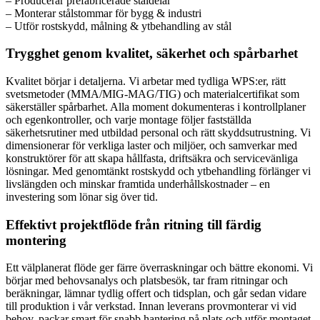
– Producerar prefabricerade ståldelar
– Monterar stålstommar för bygg & industri
– Utför rostskydd, målning & ytbehandling av stål
Trygghet genom kvalitet, säkerhet och spårbarhet
Kvalitet börjar i detaljerna. Vi arbetar med tydliga WPS:er, rätt
svetsmetoder (MMA/MIG-MAG/TIG) och materialcertifikat som
säkerställer spårbarhet. Alla moment dokumenteras i kontrollplaner
och egenkontroller, och varje montage följer fastställda
säkerhetsrutiner med utbildad personal och rätt skyddsutrustning. Vi
dimensionerar för verkliga laster och miljöer, och samverkar med
konstruktörer för att skapa hållfasta, driftsäkra och servicevänliga
lösningar. Med genomtänkt rostskydd och ytbehandling förlänger vi
livslängden och minskar framtida underhållskostnader – en
investering som lönar sig över tid.
Effektivt projektflöde från ritning till färdig
montering
Ett välplanerat flöde ger färre överraskningar och bättre ekonomi. Vi
börjar med behovsanalys och platsbesök, tar fram ritningar och
beräkningar, lämnar tydlig offert och tidsplan, och går sedan vidare
till produktion i vår verkstad. Innan leverans provmonterar vi vid
behov, packar smart för snabb hantering på plats och utför montaget