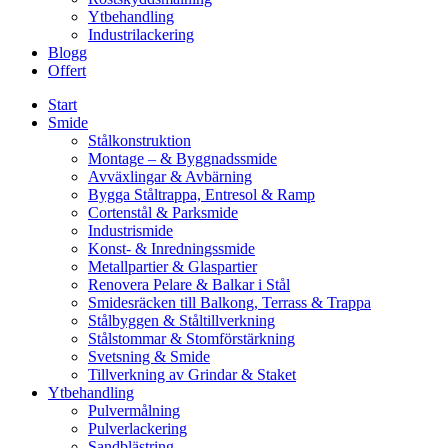
Ytbehandling
Industrilackering
Blogg
Offert
Start
Smide
Stålkonstruktion
Montage – & Byggnadssmide
Avväxlingar & Avbärning
Bygga Ståltrappa, Entresol & Ramp
Cortenstål & Parksmide
Industrismide
Konst- & Inredningssmide
Metallpartier & Glaspartier
Renovera Pelare & Balkar i Stål
Smidesräcken till Balkong, Terrass & Trappa
Stålbyggen & Ståltillverkning
Stålstommar & Stomförstärkning
Svetsning & Smide
Tillverkning av Grindar & Staket
Ytbehandling
Pulvermålning
Pulverlackering
Sandblästring