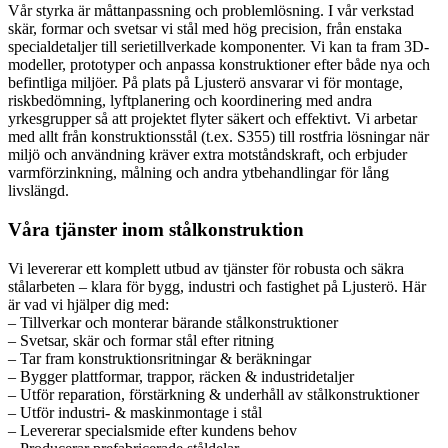
Vår styrka är måttanpassning och problemlösning. I vår verkstad
skär, formar och svetsar vi stål med hög precision, från enstaka
specialdetaljer till serietillverkade komponenter. Vi kan ta fram 3D-
modeller, prototyper och anpassa konstruktioner efter både nya och
befintliga miljöer. På plats på Ljusterö ansvarar vi för montage,
riskbedömning, lyftplanering och koordinering med andra
yrkesgrupper så att projektet flyter säkert och effektivt. Vi arbetar
med allt från konstruktionsstål (t.ex. S355) till rostfria lösningar när
miljö och användning kräver extra motståndskraft, och erbjuder
varmförzinkning, målning och andra ytbehandlingar för lång
livslängd.
Våra tjänster inom stålkonstruktion
Vi levererar ett komplett utbud av tjänster för robusta och säkra
stålarbeten – klara för bygg, industri och fastighet på Ljusterö. Här
är vad vi hjälper dig med:
– Tillverkar och monterar bärande stålkonstruktioner
– Svetsar, skär och formar stål efter ritning
– Tar fram konstruktionsritningar & beräkningar
– Bygger plattformar, trappor, räcken & industridetaljer
– Utför reparation, förstärkning & underhåll av stålkonstruktioner
– Utför industri- & maskinmontage i stål
– Levererar specialsmide efter kundens behov