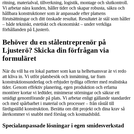
ritning, materialval, tillverkning, logistik, montage och slutkontroll.
Vi arbetar nära kunden, håller tider och skapar robusta, säkra och
hållbara konstruktioner som är anpassade efter platsens
förutsättningar och ditt önskade resultat. Resultatet är stål som håller
– både tekniskt, estetiskt och ekonomiskt – under verkliga
förhållanden på Ljusterö.
Behöver du en stålentreprenör på
Ljusterö? Skicka din förfrågan via
formuläret
När du vill ha en lokal partner som kan ta helhetsansvar är vi redo
att kliva in. Vi utför platsbesök och inmätning, tar fram
konstruktionsunderlag och erbjuder tydliga offerter med realistiska
tider. Genom effektiv planering, egen produktion och erfarna
montörer kortar vi ledtider, minimerar störningar och säkrar ett
smidigt genomförande på plats. Vi arbetar enligt gällande standarder
och med spårbarhet i material och processer – från råstål till
färdigställd konstruktion. Berätta om ditt projekt och dina krav så
återkommer vi snabbt med förslag och kostnadsbild.
Specialanpassade lösningar i egen smidesverkstad