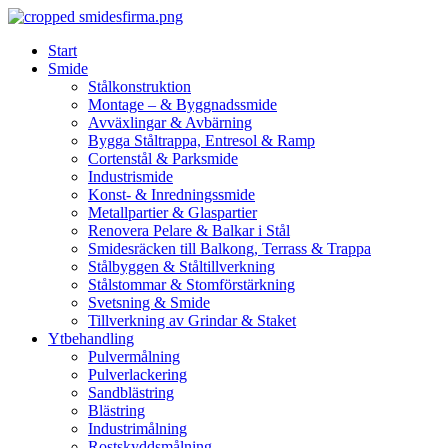
Skip
to
Start
content
Smide
Stålkonstruktion
Montage – & Byggnadssmide
Avväxlingar & Avbärning
Bygga Ståltrappa, Entresol & Ramp
Cortenstål & Parksmide
Industrismide
Konst- & Inredningssmide
Metallpartier & Glaspartier
Renovera Pelare & Balkar i Stål
Smidesräcken till Balkong, Terrass & Trappa
Stålbyggen & Ståltillverkning
Stålstommar & Stomförstärkning
Svetsning & Smide
Tillverkning av Grindar & Staket
Ytbehandling
Pulvermålning
Pulverlackering
Sandblästring
Blästring
Industrimålning
Rostskyddsmålning