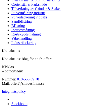
Stålstommar & Stomförstärkning
Cortenstål & Parksmide
Tillverkning av Grindar & Staket
Pulvermålning industri
Pulverlackering industri
Sandblästring
Blästring
Industrimålning
Rostskyddsmålning
Ytbehandling
Industrilackering
Kontakta oss
Kontakta oss idag för en fri offert.
Nicklas
–
Samordnare
Nummer:
010-555 89 78
Mail: offert@smidesfirma.se
Integritetspolicy
Vi utför arbeten i hela
Stockholm