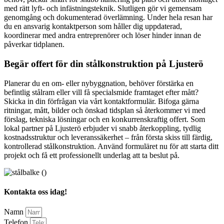
med rätt lyft- och infästningsteknik. Slutligen gör vi gemensam
genomgång och dokumenterad överlämning. Under hela resan har
du en ansvarig kontaktperson som håller dig uppdaterad,
koordinerar med andra entreprenörer och löser hinder innan de
påverkar tidplanen.
Begär offert för din stålkonstruktion på Ljusterö
Planerar du en om- eller nybyggnation, behöver förstärka en
befintlig stålram eller vill få specialsmide framtaget efter mått?
Skicka in din förfrågan via vårt kontaktformulär. Bifoga gärna
ritningar, mått, bilder och önskad tidsplan så återkommer vi med
förslag, tekniska lösningar och en konkurrenskraftig offert. Som
lokal partner på Ljusterö erbjuder vi snabb återkoppling, tydlig
kostnadsstruktur och leveranssäkerhet – från första skiss till färdig,
kontrollerad stålkonstruktion. Använd formuläret nu för att starta ditt
projekt och få ett professionellt underlag att ta beslut på.
Kontakta oss idag!
Namn
Telefon