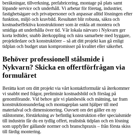
beräkningar, tillverkning, prefabricering, montage på plats samt
löpande service och underhåll. Vi arbetar för företag, industrier,
fastighetsägare och privatpersoner och anpassar alltid lösningen efter
funktion, miljö och kravbild. Resultatet blir robusta, säkra och
kostnadseffektiva konstruktioner som är enkla att montera och
smidiga att underhålla över tid. Vår lokala närvaro i Nykvarn ger
korta ledtider, snabb återkoppling och nära samarbete med byggare,
projektledare och konstruktörer – så att ditt projekt kan gå enligt
tidplan och budget utan kompromisser på kvalitet eller säkerhet.
Behöver professionell stålsmide i
Nykvarn? Skicka en offertförfrågan via
formuläret
Berätta kort om ditt projekt via vårt kontaktformulär så återkommer
vi snabbt med frågor, preliminär kostnadsbild och förslag på
genomförande. Vid behov gör vi platsbesök och mätning, tar fram
konstruktionsunderlag och montageplan samt hjälper till med
materialval och dimensionering. Oavsett om det gäller en ny
stålstomme, förstärkning av befintlig konstruktion eller specialsmide
till industrin får du en tydlig offert, realistisk tidplan och en lösning
som uppfyller gällande normer och branschpraxis – från första skiss
till färdig montering.