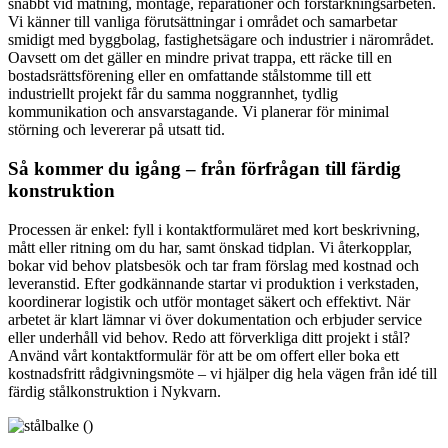
snabbt vid mätning, montage, reparationer och förstärkningsarbeten.
Vi känner till vanliga förutsättningar i området och samarbetar
smidigt med byggbolag, fastighetsägare och industrier i närområdet.
Oavsett om det gäller en mindre privat trappa, ett räcke till en
bostadsrättsförening eller en omfattande stålstomme till ett
industriellt projekt får du samma noggrannhet, tydlig
kommunikation och ansvarstagande. Vi planerar för minimal
störning och levererar på utsatt tid.
Så kommer du igång – från förfrågan till färdig
konstruktion
Processen är enkel: fyll i kontaktformuläret med kort beskrivning,
mått eller ritning om du har, samt önskad tidplan. Vi återkopplar,
bokar vid behov platsbesök och tar fram förslag med kostnad och
leveranstid. Efter godkännande startar vi produktion i verkstaden,
koordinerar logistik och utför montaget säkert och effektivt. När
arbetet är klart lämnar vi över dokumentation och erbjuder service
eller underhåll vid behov. Redo att förverkliga ditt projekt i stål?
Använd vårt kontaktformulär för att be om offert eller boka ett
kostnadsfritt rådgivningsmöte – vi hjälper dig hela vägen från idé till
färdig stålkonstruktion i Nykvarn.