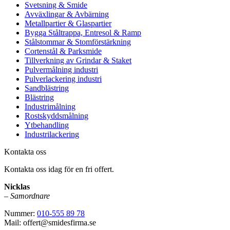
Svetsning & Smide
Avväxlingar & Avbärning
Metallpartier & Glaspartier
Bygga Ståltrappa, Entresol & Ramp
Stålstommar & Stomförstärkning
Cortenstål & Parksmide
Tillverkning av Grindar & Staket
Pulvermålning industri
Pulverlackering industri
Sandblästring
Blästring
Industrimålning
Rostskyddsmålning
Ytbehandling
Industrilackering
Kontakta oss
Kontakta oss idag för en fri offert.
Nicklas
–
Samordnare
Nummer:
010-555 89 78
Mail: offert@smidesfirma.se