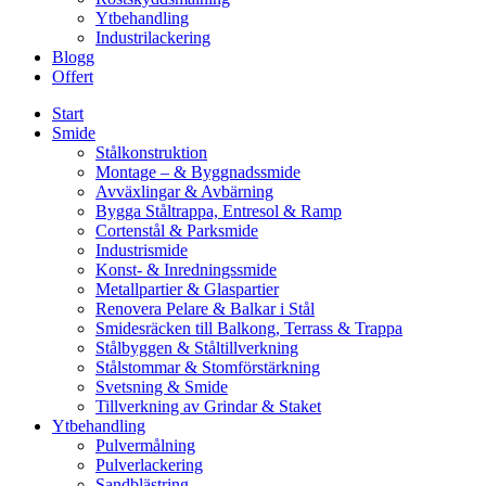
Ytbehandling
Industrilackering
Blogg
Offert
Start
Smide
Stålkonstruktion
Montage – & Byggnadssmide
Avväxlingar & Avbärning
Bygga Ståltrappa, Entresol & Ramp
Cortenstål & Parksmide
Industrismide
Konst- & Inredningssmide
Metallpartier & Glaspartier
Renovera Pelare & Balkar i Stål
Smidesräcken till Balkong, Terrass & Trappa
Stålbyggen & Ståltillverkning
Stålstommar & Stomförstärkning
Svetsning & Smide
Tillverkning av Grindar & Staket
Ytbehandling
Pulvermålning
Pulverlackering
Sandblästring