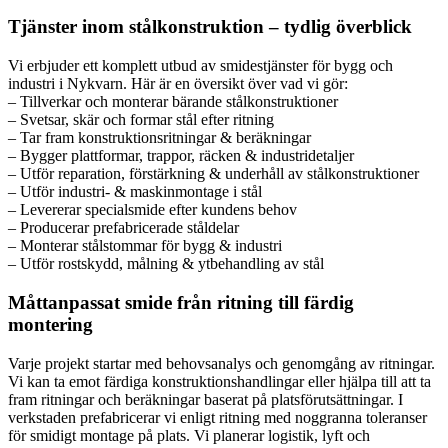
Tjänster inom stålkonstruktion – tydlig överblick
Vi erbjuder ett komplett utbud av smidestjänster för bygg och
industri i Nykvarn. Här är en översikt över vad vi gör:
– Tillverkar och monterar bärande stålkonstruktioner
– Svetsar, skär och formar stål efter ritning
– Tar fram konstruktionsritningar & beräkningar
– Bygger plattformar, trappor, räcken & industridetaljer
– Utför reparation, förstärkning & underhåll av stålkonstruktioner
– Utför industri- & maskinmontage i stål
– Levererar specialsmide efter kundens behov
– Producerar prefabricerade ståldelar
– Monterar stålstommar för bygg & industri
– Utför rostskydd, målning & ytbehandling av stål
Måttanpassat smide från ritning till färdig
montering
Varje projekt startar med behovsanalys och genomgång av ritningar.
Vi kan ta emot färdiga konstruktionshandlingar eller hjälpa till att ta
fram ritningar och beräkningar baserat på platsförutsättningar. I
verkstaden prefabricerar vi enligt ritning med noggranna toleranser
för smidigt montage på plats. Vi planerar logistik, lyft och