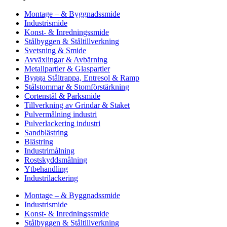
Montage – & Byggnadssmide
Industrismide
Konst- & Inredningssmide
Stålbyggen & Ståltillverkning
Svetsning & Smide
Avväxlingar & Avbärning
Metallpartier & Glaspartier
Bygga Ståltrappa, Entresol & Ramp
Stålstommar & Stomförstärkning
Cortenstål & Parksmide
Tillverkning av Grindar & Staket
Pulvermålning industri
Pulverlackering industri
Sandblästring
Blästring
Industrimålning
Rostskyddsmålning
Ytbehandling
Industrilackering
Montage – & Byggnadssmide
Industrismide
Konst- & Inredningssmide
Stålbyggen & Ståltillverkning