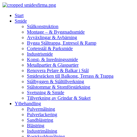
Skip
to
Start
content
Smide
Stålkonstruktion
Montage – & Byggnadssmide
Avväxlingar & Avbärning
Bygga Ståltrappa, Entresol & Ramp
Cortenstål & Parksmide
Industrismide
Konst- & Inredningssmide
Metallpartier & Glaspartier
Renovera Pelare & Balkar i Stål
Smidesräcken till Balkong, Terrass & Trappa
Stålbyggen & Ståltillverkning
Stålstommar & Stomförstärkning
Svetsning & Smide
Tillverkning av Grindar & Staket
Ytbehandling
Pulvermålning
Pulverlackering
Sandblästring
Blästring
Industrimålning
Rostskyddsmålning