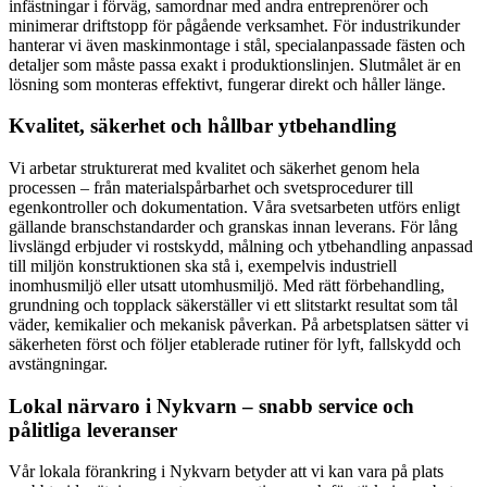
infästningar i förväg, samordnar med andra entreprenörer och
minimerar driftstopp för pågående verksamhet. För industrikunder
hanterar vi även maskinmontage i stål, specialanpassade fästen och
detaljer som måste passa exakt i produktionslinjen. Slutmålet är en
lösning som monteras effektivt, fungerar direkt och håller länge.
Kvalitet, säkerhet och hållbar ytbehandling
Vi arbetar strukturerat med kvalitet och säkerhet genom hela
processen – från materialspårbarhet och svetsprocedurer till
egenkontroller och dokumentation. Våra svetsarbeten utförs enligt
gällande branschstandarder och granskas innan leverans. För lång
livslängd erbjuder vi rostskydd, målning och ytbehandling anpassad
till miljön konstruktionen ska stå i, exempelvis industriell
inomhusmiljö eller utsatt utomhusmiljö. Med rätt förbehandling,
grundning och topplack säkerställer vi ett slitstarkt resultat som tål
väder, kemikalier och mekanisk påverkan. På arbetsplatsen sätter vi
säkerheten först och följer etablerade rutiner för lyft, fallskydd och
avstängningar.
Lokal närvaro i Nykvarn – snabb service och
pålitliga leveranser
Vår lokala förankring i Nykvarn betyder att vi kan vara på plats