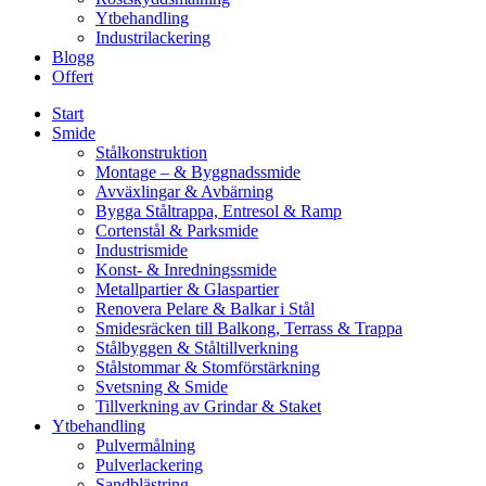
Ytbehandling
Industrilackering
Blogg
Offert
Start
Smide
Stålkonstruktion
Montage – & Byggnadssmide
Avväxlingar & Avbärning
Bygga Ståltrappa, Entresol & Ramp
Cortenstål & Parksmide
Industrismide
Konst- & Inredningssmide
Metallpartier & Glaspartier
Renovera Pelare & Balkar i Stål
Smidesräcken till Balkong, Terrass & Trappa
Stålbyggen & Ståltillverkning
Stålstommar & Stomförstärkning
Svetsning & Smide
Tillverkning av Grindar & Staket
Ytbehandling
Pulvermålning
Pulverlackering
Sandblästring