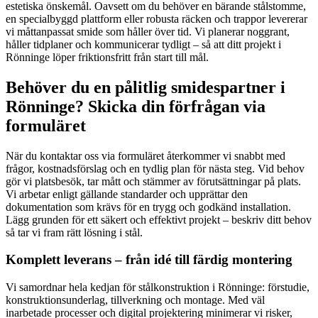
estetiska önskemål. Oavsett om du behöver en bärande stålstomme,
en specialbyggd plattform eller robusta räcken och trappor levererar
vi måttanpassat smide som håller över tid. Vi planerar noggrant,
håller tidplaner och kommunicerar tydligt – så att ditt projekt i
Rönninge löper friktionsfritt från start till mål.
Behöver du en pålitlig smidespartner i
Rönninge? Skicka din förfrågan via
formuläret
När du kontaktar oss via formuläret återkommer vi snabbt med
frågor, kostnadsförslag och en tydlig plan för nästa steg. Vid behov
gör vi platsbesök, tar mått och stämmer av förutsättningar på plats.
Vi arbetar enligt gällande standarder och upprättar den
dokumentation som krävs för en trygg och godkänd installation.
Lägg grunden för ett säkert och effektivt projekt – beskriv ditt behov
så tar vi fram rätt lösning i stål.
Komplett leverans – från idé till färdig montering
Vi samordnar hela kedjan för stålkonstruktion i Rönninge: förstudie,
konstruktionsunderlag, tillverkning och montage. Med väl
inarbetade processer och digital projektering minimerar vi risker,