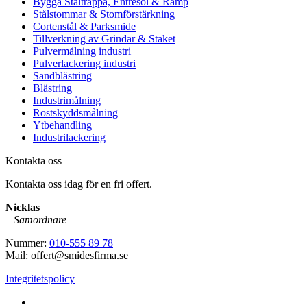
Bygga Ståltrappa, Entresol & Ramp
Stålstommar & Stomförstärkning
Cortenstål & Parksmide
Tillverkning av Grindar & Staket
Pulvermålning industri
Pulverlackering industri
Sandblästring
Blästring
Industrimålning
Rostskyddsmålning
Ytbehandling
Industrilackering
Kontakta oss
Kontakta oss idag för en fri offert.
Nicklas
–
Samordnare
Nummer:
010-555 89 78
Mail: offert@smidesfirma.se
Integritetspolicy
Vi utför arbeten i hela