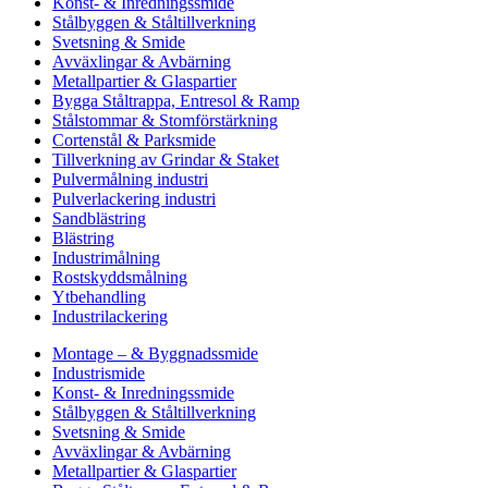
Konst- & Inredningssmide
Stålbyggen & Ståltillverkning
Svetsning & Smide
Avväxlingar & Avbärning
Metallpartier & Glaspartier
Bygga Ståltrappa, Entresol & Ramp
Stålstommar & Stomförstärkning
Cortenstål & Parksmide
Tillverkning av Grindar & Staket
Pulvermålning industri
Pulverlackering industri
Sandblästring
Blästring
Industrimålning
Rostskyddsmålning
Ytbehandling
Industrilackering
Montage – & Byggnadssmide
Industrismide
Konst- & Inredningssmide
Stålbyggen & Ståltillverkning
Svetsning & Smide
Avväxlingar & Avbärning
Metallpartier & Glaspartier