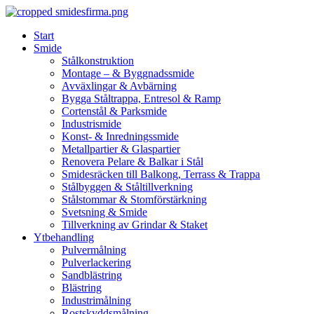
Skip
to
Start
content
Smide
Stålkonstruktion
Montage – & Byggnadssmide
Avväxlingar & Avbärning
Bygga Ståltrappa, Entresol & Ramp
Cortenstål & Parksmide
Industrismide
Konst- & Inredningssmide
Metallpartier & Glaspartier
Renovera Pelare & Balkar i Stål
Smidesräcken till Balkong, Terrass & Trappa
Stålbyggen & Ståltillverkning
Stålstommar & Stomförstärkning
Svetsning & Smide
Tillverkning av Grindar & Staket
Ytbehandling
Pulvermålning
Pulverlackering
Sandblästring
Blästring
Industrimålning
Rostskyddsmålning