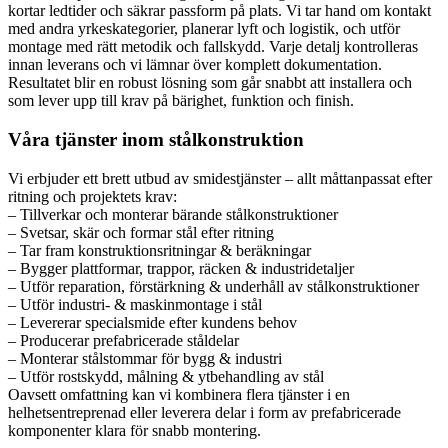
kortar ledtider och säkrar passform på plats. Vi tar hand om kontakt
med andra yrkeskategorier, planerar lyft och logistik, och utför
montage med rätt metodik och fallskydd. Varje detalj kontrolleras
innan leverans och vi lämnar över komplett dokumentation.
Resultatet blir en robust lösning som går snabbt att installera och
som lever upp till krav på bärighet, funktion och finish.
Våra tjänster inom stålkonstruktion
Vi erbjuder ett brett utbud av smidestjänster – allt måttanpassat efter
ritning och projektets krav:
– Tillverkar och monterar bärande stålkonstruktioner
– Svetsar, skär och formar stål efter ritning
– Tar fram konstruktionsritningar & beräkningar
– Bygger plattformar, trappor, räcken & industridetaljer
– Utför reparation, förstärkning & underhåll av stålkonstruktioner
– Utför industri- & maskinmontage i stål
– Levererar specialsmide efter kundens behov
– Producerar prefabricerade ståldelar
– Monterar stålstommar för bygg & industri
– Utför rostskydd, målning & ytbehandling av stål
Oavsett omfattning kan vi kombinera flera tjänster i en
helhetsentreprenad eller leverera delar i form av prefabricerade
komponenter klara för snabb montering.