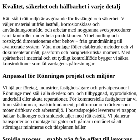
Kvalitet, säkerhet och hållbarhet i varje detalj
Rätt stål i rätt miljö är avgörande för livslängd och säkerhet. Vi
väljer material utifrån lastfall, korrosionsklass och
användningsområde, och arbetar med noggranna svetsprocedurer
samt kontroller under hela produktionen. Ytbehandling och
rostskydd dimensioneras efter behov – från grundmålning till
avancerade system. Våra montage följer etablerade metoder och vi
dokumenterar mått, passform och bärighetskritiska moment. Med
spårbarhet i material och ett tydligt kontrollflöde bygger vi säkra
konstruktioner som tål vardagens påfrestningar.
Anpassat för Rönninges projekt och miljöer
Vi hjälper företag, industrier, fastighetsägare och privatpersoner i
Rönninge med stål i alla skeden: om- och tillbyggnad, nyproduktion,
underhåll eller akuta reparationer. För kommersiella fastigheter tar vi
fram stålstommar, maskinfundament, plattformar och räcken som
möter driftkrav och arbetsmiljö. I bostadsprojekt levererar vi trappor,
balkar, balkonger och smidesdetaljer med rätt estetik. Vi planerar
transporter och montage för gator och gårdar i området så att
störningar minimeras och tidsplanen håller.
Smidig process – snabb väg från offert till leverans