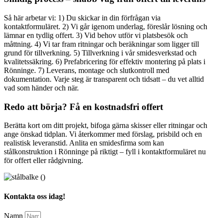
Så här arbetar vi: 1) Du skickar in din förfrågan via
kontaktformuläret. 2) Vi går igenom underlag, föreslår lösning och
lämnar en tydlig offert. 3) Vid behov utför vi platsbesök och
måttning. 4) Vi tar fram ritningar och beräkningar som ligger till
grund för tillverkning. 5) Tillverkning i vår smidesverkstad och
kvalitetssäkring. 6) Prefabricering för effektiv montering på plats i
Rönninge. 7) Leverans, montage och slutkontroll med
dokumentation. Varje steg är transparent och tidsatt – du vet alltid
vad som händer och när.
Redo att börja? Få en kostnadsfri offert
Berätta kort om ditt projekt, bifoga gärna skisser eller ritningar och
ange önskad tidplan. Vi återkommer med förslag, prisbild och en
realistisk leveranstid. Anlita en smidesfirma som kan
stålkonstruktion i Rönninge på riktigt – fyll i kontaktformuläret nu
för offert eller rådgivning.
Kontakta oss idag!
Namn