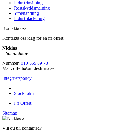
Industrimålning
Rostskyddsmålning
Ytbehandling
Industrilackering
Kontakta oss
Kontakta oss idag för en fri offert.
Nicklas
–
Samordnare
Nummer:
010-555 89 78
Mail: offert@smidesfirma.se
Integritetspolicy
Vi utför arbeten i hela
Stockholm
Fri Offert
Sitemap
Vill du bli kontaktad?