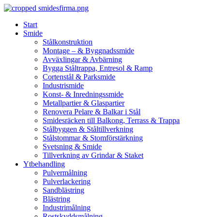
Skip
to
Start
content
Smide
Stålkonstruktion
Montage – & Byggnadssmide
Avväxlingar & Avbärning
Bygga Ståltrappa, Entresol & Ramp
Cortenstål & Parksmide
Industrismide
Konst- & Inredningssmide
Metallpartier & Glaspartier
Renovera Pelare & Balkar i Stål
Smidesräcken till Balkong, Terrass & Trappa
Stålbyggen & Ståltillverkning
Stålstommar & Stomförstärkning
Svetsning & Smide
Tillverkning av Grindar & Staket
Ytbehandling
Pulvermålning
Pulverlackering
Sandblästring
Blästring
Industrimålning
Rostskyddsmålning