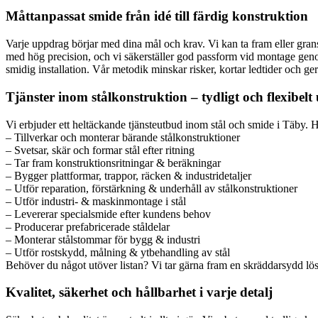
Måttanpassat smide från idé till färdig konstruktion
Varje uppdrag börjar med dina mål och krav. Vi kan ta fram eller gransk
med hög precision, och vi säkerställer god passform vid montage geno
smidig installation. Vår metodik minskar risker, kortar ledtider och ger 
Tjänster inom stålkonstruktion – tydligt och flexibelt
Vi erbjuder ett heltäckande tjänsteutbud inom stål och smide i Täby. Hä
– Tillverkar och monterar bärande stålkonstruktioner
– Svetsar, skär och formar stål efter ritning
– Tar fram konstruktionsritningar & beräkningar
– Bygger plattformar, trappor, räcken & industridetaljer
– Utför reparation, förstärkning & underhåll av stålkonstruktioner
– Utför industri- & maskinmontage i stål
– Levererar specialsmide efter kundens behov
– Producerar prefabricerade ståldelar
– Monterar stålstommar för bygg & industri
– Utför rostskydd, målning & ytbehandling av stål
Behöver du något utöver listan? Vi tar gärna fram en skräddarsydd lös
Kvalitet, säkerhet och hållbarhet i varje detalj