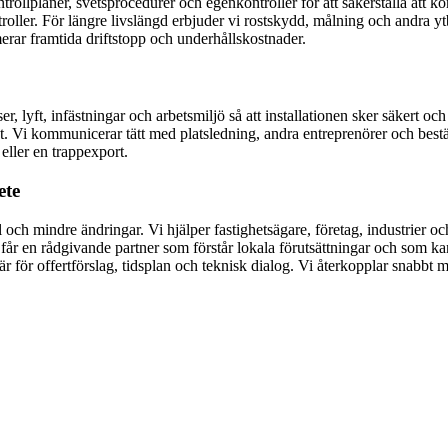
ontrollplaner, svetsprocedurer och egenkontroller för att säkerställa att k
oller. För längre livslängd erbjuder vi rostskydd, målning och andra yt
merar framtida driftstopp och underhållskostnader.
 lyft, infästningar och arbetsmiljö så att installationen sker säkert oc
kt. Vi kommunicerar tätt med platsledning, andra entreprenörer och bestä
 eller en trappexport.
ete
ch mindre ändringar. Vi hjälper fastighetsägare, företag, industrier och 
år en rådgivande partner som förstår lokala förutsättningar och som kan
r för offertförslag, tidsplan och teknisk dialog. Vi återkopplar snabbt m