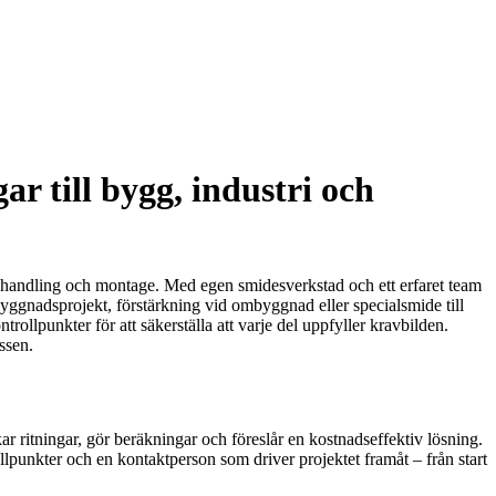
r till bygg, industri och
tbehandling och montage. Med egen smidesverkstad och ett erfaret team
ybyggnadsprojekt, förstärkning vid ombyggnad eller specialsmide till
rollpunkter för att säkerställa att varje del uppfyller kravbilden.
ssen.
ar ritningar, gör beräkningar och föreslår en kostnadseffektiv lösning.
ållpunkter och en kontaktperson som driver projektet framåt – från start