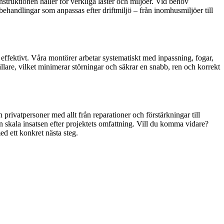
onstruktionen håller för verkliga laster och miljöer. Vid behov
behandlingar som anpassas efter driftmiljö – från inomhusmiljöer till
h effektivt. Våra montörer arbetar systematiskt med inpassning, fogar,
llare, vilket minimerar störningar och säkrar en snabb, ren och korrekt
privatpersoner med allt från reparationer och förstärkningar till
 skala insatsen efter projektets omfattning. Vill du komma vidare?
ed ett konkret nästa steg.