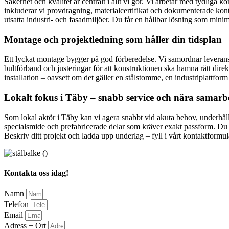
Säkerhet och kvalitet är centralt i allt vi gör. Vi arbetar med tydliga k
inkluderar vi provdragning, materialcertifikat och dokumenterade kontr
utsatta industri- och fasadmiljöer. Du får en hållbar lösning som mini
Montage och projektledning som håller din tidsplan
Ett lyckat montage bygger på god förberedelse. Vi samordnar leveranser,
bultförband och justeringar för att konstruktionen ska hamna rätt dire
installation – oavsett om det gäller en stålstomme, en industriplattform
Lokalt fokus i Täby – snabb service och nära samarb
Som lokal aktör i Täby kan vi agera snabbt vid akuta behov, underhåll o
specialsmide och prefabricerade delar som kräver exakt passform. Du f
Beskriv ditt projekt och ladda upp underlag – fyll i vårt kontaktformulä
Kontakta oss idag!
Namn
Telefon
Email
Adress + Ort