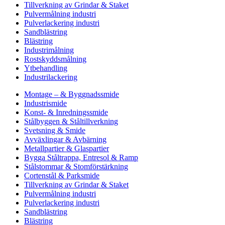
Tillverkning av Grindar & Staket
Pulvermålning industri
Pulverlackering industri
Sandblästring
Blästring
Industrimålning
Rostskyddsmålning
Ytbehandling
Industrilackering
Montage – & Byggnadssmide
Industrismide
Konst- & Inredningssmide
Stålbyggen & Ståltillverkning
Svetsning & Smide
Avväxlingar & Avbärning
Metallpartier & Glaspartier
Bygga Ståltrappa, Entresol & Ramp
Stålstommar & Stomförstärkning
Cortenstål & Parksmide
Tillverkning av Grindar & Staket
Pulvermålning industri
Pulverlackering industri
Sandblästring
Blästring