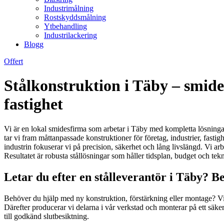
Industrimålning
Rostskyddsmålning
Ytbehandling
Industrilackering
Blogg
Offert
Stålkonstruktion i Täby – smide
fastighet
Vi är en lokal smidesfirma som arbetar i Täby med kompletta lösningar
tar vi fram måttanpassade konstruktioner för företag, industrier, fasti
industrin fokuserar vi på precision, säkerhet och lång livslängd. Vi arb
Resultatet är robusta stållösningar som håller tidsplan, budget och t
Letar du efter en stålleverantör i Täby? Be
Behöver du hjälp med ny konstruktion, förstärkning eller montage? Vi ta
Därefter producerar vi delarna i vår verkstad och monterar på ett säker
till godkänd slutbesiktning.