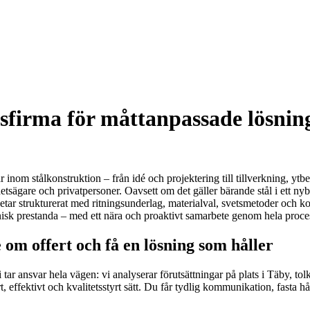
sfirma för måttanpassade lösninga
 inom stålkonstruktion – från idé och projektering till tillverkning, y
ghetsägare och privatpersoner. Oavsett om det gäller bärande stål i ett n
etar strukturerat med ritningsunderlag, materialval, svetsmetoder och kont
eknisk prestanda – med ett nära och proaktivt samarbete genom hela proce
 om offert och få en lösning som håller
r ansvar hela vägen: vi analyserar förutsättningar på plats i Täby, tolk
t, effektivt och kvalitetsstyrt sätt. Du får tydlig kommunikation, fasta h