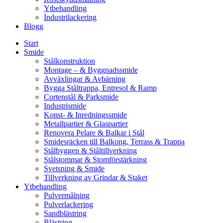
Ytbehandling
Industrilackering
Blogg
Start
Smide
Stålkonstruktion
Montage – & Byggnadssmide
Avväxlingar & Avbärning
Bygga Ståltrappa, Entresol & Ramp
Cortenstål & Parksmide
Industrismide
Konst- & Inredningssmide
Metallpartier & Glaspartier
Renovera Pelare & Balkar i Stål
Smidesräcken till Balkong, Terrass & Trappa
Stålbyggen & Ståltillverkning
Stålstommar & Stomförstärkning
Svetsning & Smide
Tillverkning av Grindar & Staket
Ytbehandling
Pulvermålning
Pulverlackering
Sandblästring
Blästring