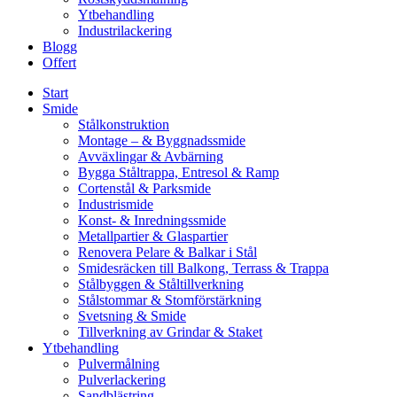
Ytbehandling
Industrilackering
Blogg
Offert
Start
Smide
Stålkonstruktion
Montage – & Byggnadssmide
Avväxlingar & Avbärning
Bygga Ståltrappa, Entresol & Ramp
Cortenstål & Parksmide
Industrismide
Konst- & Inredningssmide
Metallpartier & Glaspartier
Renovera Pelare & Balkar i Stål
Smidesräcken till Balkong, Terrass & Trappa
Stålbyggen & Ståltillverkning
Stålstommar & Stomförstärkning
Svetsning & Smide
Tillverkning av Grindar & Staket
Ytbehandling
Pulvermålning
Pulverlackering
Sandblästring