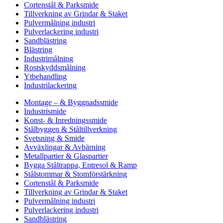
Cortenstål & Parksmide
Tillverkning av Grindar & Staket
Pulvermålning industri
Pulverlackering industri
Sandblästring
Blästring
Industrimålning
Rostskyddsmålning
Ytbehandling
Industrilackering
Montage – & Byggnadssmide
Industrismide
Konst- & Inredningssmide
Stålbyggen & Ståltillverkning
Svetsning & Smide
Avväxlingar & Avbärning
Metallpartier & Glaspartier
Bygga Ståltrappa, Entresol & Ramp
Stålstommar & Stomförstärkning
Cortenstål & Parksmide
Tillverkning av Grindar & Staket
Pulvermålning industri
Pulverlackering industri
Sandblästring