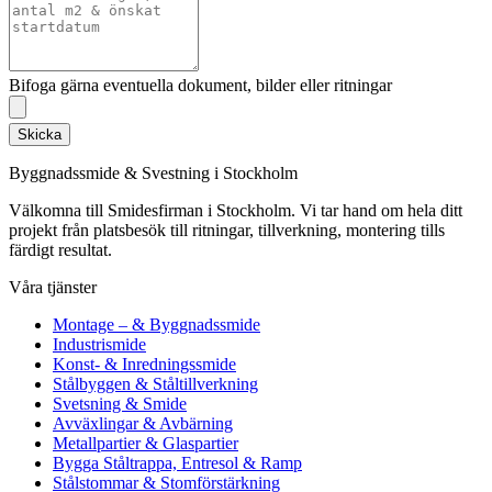
Bifoga gärna eventuella dokument, bilder eller ritningar
Skicka
Byggnadssmide & Svestning i Stockholm
Välkomna till Smidesfirman i Stockholm. Vi tar hand om hela ditt
projekt från platsbesök till ritningar, tillverkning, montering tills
färdigt resultat.
Våra tjänster
Montage – & Byggnadssmide
Industrismide
Konst- & Inredningssmide
Stålbyggen & Ståltillverkning
Svetsning & Smide
Avväxlingar & Avbärning
Metallpartier & Glaspartier
Bygga Ståltrappa, Entresol & Ramp
Stålstommar & Stomförstärkning