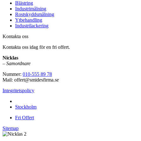
Blästring
Industrimålning
Rostskyddsmålning
Ytbehandling
Industrilackering
Kontakta oss
Kontakta oss idag för en fri offert.
Nicklas
–
Samordnare
Nummer:
010-555 89 78
Mail: offert@smidesfirma.se
Integritetspolicy
Vi utför arbeten i hela
Stockholm
Fri Offert
Sitemap