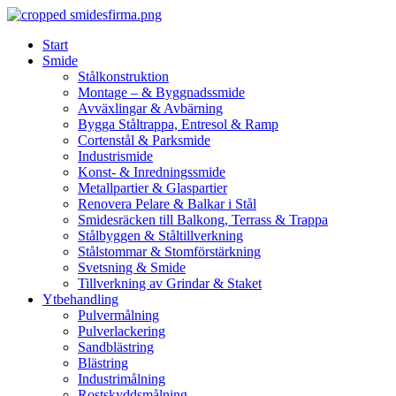
Skip
to
Start
content
Smide
Stålkonstruktion
Montage – & Byggnadssmide
Avväxlingar & Avbärning
Bygga Ståltrappa, Entresol & Ramp
Cortenstål & Parksmide
Industrismide
Konst- & Inredningssmide
Metallpartier & Glaspartier
Renovera Pelare & Balkar i Stål
Smidesräcken till Balkong, Terrass & Trappa
Stålbyggen & Ståltillverkning
Stålstommar & Stomförstärkning
Svetsning & Smide
Tillverkning av Grindar & Staket
Ytbehandling
Pulvermålning
Pulverlackering
Sandblästring
Blästring
Industrimålning
Rostskyddsmålning