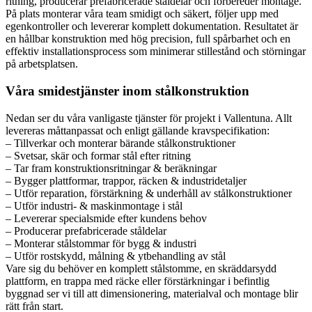
ritning, producerar prefabricerade ståldelar och förbereder montage.
På plats monterar våra team smidigt och säkert, följer upp med
egenkontroller och levererar komplett dokumentation. Resultatet är
en hållbar konstruktion med hög precision, full spårbarhet och en
effektiv installationsprocess som minimerar stillestånd och störningar
på arbetsplatsen.
Våra smidestjänster inom stålkonstruktion
Nedan ser du våra vanligaste tjänster för projekt i Vallentuna. Allt
levereras måttanpassat och enligt gällande kravspecifikation:
– Tillverkar och monterar bärande stålkonstruktioner
– Svetsar, skär och formar stål efter ritning
– Tar fram konstruktionsritningar & beräkningar
– Bygger plattformar, trappor, räcken & industridetaljer
– Utför reparation, förstärkning & underhåll av stålkonstruktioner
– Utför industri- & maskinmontage i stål
– Levererar specialsmide efter kundens behov
– Producerar prefabricerade ståldelar
– Monterar stålstommar för bygg & industri
– Utför rostskydd, målning & ytbehandling av stål
Vare sig du behöver en komplett stålstomme, en skräddarsydd
plattform, en trappa med räcke eller förstärkningar i befintlig
byggnad ser vi till att dimensionering, materialval och montage blir
rätt från start.