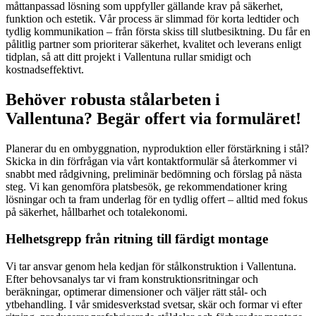
måttanpassad lösning som uppfyller gällande krav på säkerhet,
funktion och estetik. Vår process är slimmad för korta ledtider och
tydlig kommunikation – från första skiss till slutbesiktning. Du får en
pålitlig partner som prioriterar säkerhet, kvalitet och leverans enligt
tidplan, så att ditt projekt i Vallentuna rullar smidigt och
kostnadseffektivt.
Behöver robusta stålarbeten i
Vallentuna? Begär offert via formuläret!
Planerar du en ombyggnation, nyproduktion eller förstärkning i stål?
Skicka in din förfrågan via vårt kontaktformulär så återkommer vi
snabbt med rådgivning, preliminär bedömning och förslag på nästa
steg. Vi kan genomföra platsbesök, ge rekommendationer kring
lösningar och ta fram underlag för en tydlig offert – alltid med fokus
på säkerhet, hållbarhet och totalekonomi.
Helhetsgrepp från ritning till färdigt montage
Vi tar ansvar genom hela kedjan för stålkonstruktion i Vallentuna.
Efter behovsanalys tar vi fram konstruktionsritningar och
beräkningar, optimerar dimensioner och väljer rätt stål- och
ytbehandling. I vår smidesverkstad svetsar, skär och formar vi efter