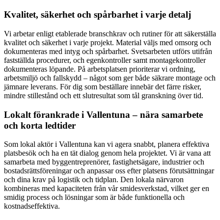
Kvalitet, säkerhet och spårbarhet i varje detalj
Vi arbetar enligt etablerade branschkrav och rutiner för att säkerställa
kvalitet och säkerhet i varje projekt. Material väljs med omsorg och
dokumenteras med intyg och spårbarhet. Svetsarbeten utförs utifrån
fastställda procedurer, och egenkontroller samt montagekontroller
dokumenteras löpande. På arbetsplatsen prioriterar vi ordning,
arbetsmiljö och fallskydd – något som ger både säkrare montage och
jämnare leverans. För dig som beställare innebär det färre risker,
mindre stillestånd och ett slutresultat som tål granskning över tid.
Lokalt förankrade i Vallentuna – nära samarbete
och korta ledtider
Som lokal aktör i Vallentuna kan vi agera snabbt, planera effektiva
platsbesök och ha en tät dialog genom hela projektet. Vi är vana att
samarbeta med byggentreprenörer, fastighetsägare, industrier och
bostadsrättsföreningar och anpassar oss efter platsens förutsättningar
och dina krav på logistik och tidplan. Den lokala närvaron
kombineras med kapaciteten från vår smidesverkstad, vilket ger en
smidig process och lösningar som är både funktionella och
kostnadseffektiva.