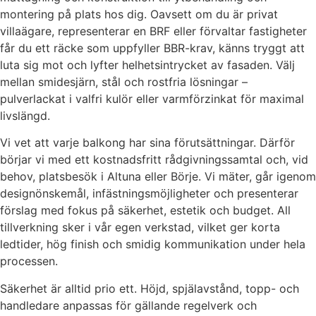
montering på plats hos dig. Oavsett om du är privat
villaägare, representerar en BRF eller förvaltar fastigheter
får du ett räcke som uppfyller BBR-krav, känns tryggt att
luta sig mot och lyfter helhetsintrycket av fasaden. Välj
mellan smidesjärn, stål och rostfria lösningar –
pulverlackat i valfri kulör eller varmförzinkat för maximal
livslängd.
Vi vet att varje balkong har sina förutsättningar. Därför
börjar vi med ett kostnadsfritt rådgivningssamtal och, vid
behov, platsbesök i Altuna eller Börje. Vi mäter, går igenom
designönskemål, infästningsmöjligheter och presenterar
förslag med fokus på säkerhet, estetik och budget. All
tillverkning sker i vår egen verkstad, vilket ger korta
ledtider, hög finish och smidig kommunikation under hela
processen.
Säkerhet är alltid prio ett. Höjd, spjälavstånd, topp- och
handledare anpassas för gällande regelverk och