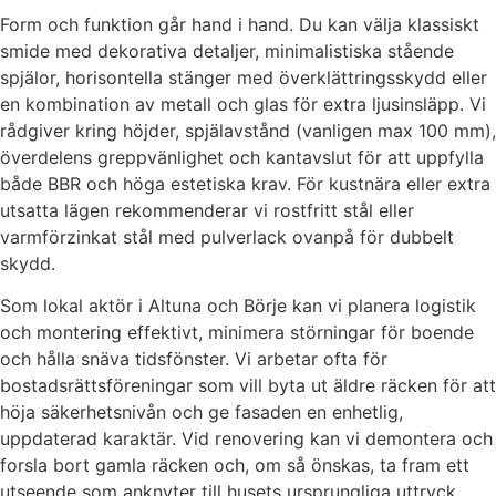
Form och funktion går hand i hand. Du kan välja klassiskt
smide med dekorativa detaljer, minimalistiska stående
spjälor, horisontella stänger med överklättringsskydd eller
en kombination av metall och glas för extra ljusinsläpp. Vi
rådgiver kring höjder, spjälavstånd (vanligen max 100 mm),
överdelens greppvänlighet och kantavslut för att uppfylla
både BBR och höga estetiska krav. För kustnära eller extra
utsatta lägen rekommenderar vi rostfritt stål eller
varmförzinkat stål med pulverlack ovanpå för dubbelt
skydd.
Som lokal aktör i Altuna och Börje kan vi planera logistik
och montering effektivt, minimera störningar för boende
och hålla snäva tidsfönster. Vi arbetar ofta för
bostadsrättsföreningar som vill byta ut äldre räcken för att
höja säkerhetsnivån och ge fasaden en enhetlig,
uppdaterad karaktär. Vid renovering kan vi demontera och
forsla bort gamla räcken och, om så önskas, ta fram ett
utseende som anknyter till husets ursprungliga uttryck.