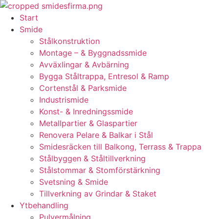
Skip
to
Start
content
Smide
Stålkonstruktion
Montage – & Byggnadssmide
Avväxlingar & Avbärning
Bygga Ståltrappa, Entresol & Ramp
Cortenstål & Parksmide
Industrismide
Konst- & Inredningssmide
Metallpartier & Glaspartier
Renovera Pelare & Balkar i Stål
Smidesräcken till Balkong, Terrass & Trappa
Stålbyggen & Ståltillverkning
Stålstommar & Stomförstärkning
Svetsning & Smide
Tillverkning av Grindar & Staket
Ytbehandling
Pulvermålning