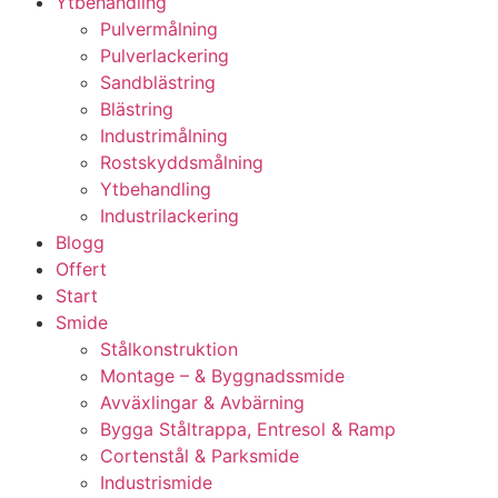
Ytbehandling
Pulvermålning
Pulverlackering
Sandblästring
Blästring
Industrimålning
Rostskyddsmålning
Ytbehandling
Industrilackering
Blogg
Offert
Start
Smide
Stålkonstruktion
Montage – & Byggnadssmide
Avväxlingar & Avbärning
Bygga Ståltrappa, Entresol & Ramp
Cortenstål & Parksmide
Industrismide