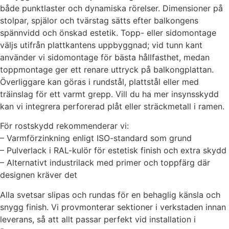
både punktlaster och dynamiska rörelser. Dimensioner på
stolpar, spjälor och tvärstag sätts efter balkongens
spännvidd och önskad estetik. Topp- eller sidomontage
väljs utifrån plattkantens uppbyggnad; vid tunn kant
använder vi sidomontage för bästa hållfasthet, medan
toppmontage ger ett renare uttryck på balkongplattan.
Överliggare kan göras i rundstål, plattstål eller med
träinslag för ett varmt grepp. Vill du ha mer insynsskydd
kan vi integrera perforerad plåt eller sträckmetall i ramen.
För rostskydd rekommenderar vi:
– Varmförzinkning enligt ISO-standard som grund
– Pulverlack i RAL-kulör för estetisk finish och extra skydd
– Alternativt industrilack med primer och toppfärg där
designen kräver det
Alla svetsar slipas och rundas för en behaglig känsla och
snygg finish. Vi provmonterar sektioner i verkstaden innan
leverans, så att allt passar perfekt vid installation i