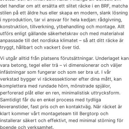
det handlar om att ersätta ett slitet räcke i en BRF, matcha
stilen på ett äldre hus eller skapa en modern, slank lösning
i nyproduktion, tar vi ansvar för hela kedjan: rådgivning,
konstruktion, tillverkning, ytbehandling och montage. Allt
utförs enligt gällande säkerhetskrav och med materialval
anpassade till det nordiska klimatet – så att ditt räcke är
tryggt, hållbart och vackert över tid.
Vi utgår alltid från platsens förutsättningar. Underlaget kan
vara betong, tegel eller trä – vi dimensionerar och väljer
infästningar som fungerar och som ser bra ut. I vår
verkstad bygger vi räckessektioner efter dina mått, kan
komplettera med rundade hörn, mönstrade spjälor,
perforerad plåt eller en ren, minimalistisk uttrycksform.
Samtidigt får du en enkel process med tydliga
leveranstider, fast pris och en kontaktväg. När räcket är
klart kommer vårt montageteam till Bergtorp och
installerar säkert och effektivt, med minimal störning för
boende och verksamhet.