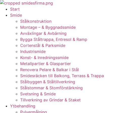
Skip
to
Start
content
Smide
Stålkonstruktion
Montage – & Byggnadssmide
Avväxlingar & Avbärning
Bygga Ståltrappa, Entresol & Ramp
Cortenstål & Parksmide
Industrismide
Konst- & Inredningssmide
Metallpartier & Glaspartier
Renovera Pelare & Balkar i Stål
Smidesräcken till Balkong, Terrass & Trappa
Stålbyggen & Ståltillverkning
Stålstommar & Stomförstärkning
Svetsning & Smide
Tillverkning av Grindar & Staket
Ytbehandling
Pulvermålning