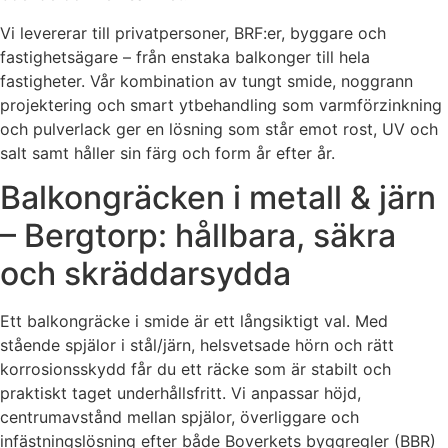
Vi levererar till privatpersoner, BRF:er, byggare och
fastighetsägare – från enstaka balkonger till hela
fastigheter. Vår kombination av tungt smide, noggrann
projektering och smart ytbehandling som varmförzinkning
och pulverlack ger en lösning som står emot rost, UV och
salt samt håller sin färg och form år efter år.
Balkongräcken i metall & järn
– Bergtorp: hållbara, säkra
och skräddarsydda
Ett balkongräcke i smide är ett långsiktigt val. Med
stående spjälor i stål/järn, helsvetsade hörn och rätt
korrosionsskydd får du ett räcke som är stabilt och
praktiskt taget underhållsfritt. Vi anpassar höjd,
centrumavstånd mellan spjälor, överliggare och
infästningslösning efter både Boverkets byggregler (BBR)