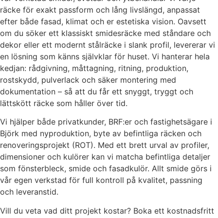
räcke för exakt passform och lång livslängd, anpassat
efter både fasad, klimat och er estetiska vision. Oavsett
om du söker ett klassiskt smidesräcke med ståndare och
dekor eller ett modernt stålräcke i slank profil, levererar vi
en lösning som känns självklar för huset. Vi hanterar hela
kedjan: rådgivning, måttagning, ritning, produktion,
rostskydd, pulverlack och säker montering med
dokumentation – så att du får ett snyggt, tryggt och
lättskött räcke som håller över tid.
Vi hjälper både privatkunder, BRF:er och fastighetsägare i
Björk med nyproduktion, byte av befintliga räcken och
renoveringsprojekt (ROT). Med ett brett urval av profiler,
dimensioner och kulörer kan vi matcha befintliga detaljer
som fönsterbleck, smide och fasadkulör. Allt smide görs i
vår egen verkstad för full kontroll på kvalitet, passning
och leveranstid.
Vill du veta vad ditt projekt kostar? Boka ett kostnadsfritt