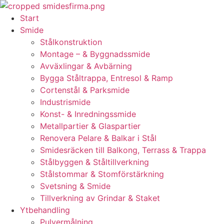
Skip
to
Start
content
Smide
Stålkonstruktion
Montage – & Byggnadssmide
Avväxlingar & Avbärning
Bygga Ståltrappa, Entresol & Ramp
Cortenstål & Parksmide
Industrismide
Konst- & Inredningssmide
Metallpartier & Glaspartier
Renovera Pelare & Balkar i Stål
Smidesräcken till Balkong, Terrass & Trappa
Stålbyggen & Ståltillverkning
Stålstommar & Stomförstärkning
Svetsning & Smide
Tillverkning av Grindar & Staket
Ytbehandling
Pulvermålning