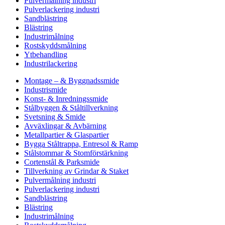
Pulvermålning industri
Pulverlackering industri
Sandblästring
Blästring
Industrimålning
Rostskyddsmålning
Ytbehandling
Industrilackering
Montage – & Byggnadssmide
Industrismide
Konst- & Inredningssmide
Stålbyggen & Ståltillverkning
Svetsning & Smide
Avväxlingar & Avbärning
Metallpartier & Glaspartier
Bygga Ståltrappa, Entresol & Ramp
Stålstommar & Stomförstärkning
Cortenstål & Parksmide
Tillverkning av Grindar & Staket
Pulvermålning industri
Pulverlackering industri
Sandblästring
Blästring
Industrimålning