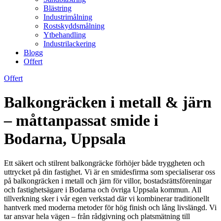
Blästring
Industrimålning
Rostskyddsmålning
Ytbehandling
Industrilackering
Blogg
Offert
Offert
Balkongräcken i metall & järn
– måttanpassat smide i
Bodarna, Uppsala
Ett säkert och stilrent balkongräcke förhöjer både tryggheten och
uttrycket på din fastighet. Vi är en smidesfirma som specialiserar oss
på balkongräcken i metall och järn för villor, bostadsrättsföreningar
och fastighetsägare i Bodarna och övriga Uppsala kommun. All
tillverkning sker i vår egen verkstad där vi kombinerar traditionellt
hantverk med moderna metoder för hög finish och lång livslängd. Vi
tar ansvar hela vägen – från rådgivning och platsmätning till