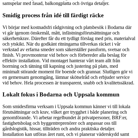
samspelar med fasad, balkongplatta och övriga detaljer.
Smidig process från idé till färdigt räcke
Vi börjar med kostnadsfri rådgivning och platsbesök i Bodarna där
vi går igenom önskemål, mått, infästningsförutsättningar och
säkerhetskrav. Därefter får du ett tydligt förslag med pris, materialval
och ytskikt. När du godkänt ritningarna tillverkas räcket i vår
verkstad av erfarna smeder som säkerställer passform, svetsar och
finish. Vi provmonterar vid behov och förbereder alla beslag för
effektiv installation. Vid montaget hanterar vårt team allt från
borrning och tätning till kapning och justering på plats, med
minimalt störande moment för boende och grannar. Slutligen gör vi
en gemensam genomgång, lämnar skötselråd och erbjuder service
vid behov. Hela processen är transparent, snabb och kvalitetssäkrad.
Lokalt fokus i Bodarna och Uppsala kommun
Som smidesfirma verksam i Uppsala kommun känner vi till lokala
förutsättningar och krav, vilket ger trygghet i både planering och
genomförande. Vi arbetar regelbundet åt privatpersoner, BRF:er,
fastighetsbolag och byggentreprenörer och anpassar oss till
gårdslogistik, hissar, tillträden och andra praktiska detaljer.
Installation kan utföras året runt, och vi planerar väderskydd samt