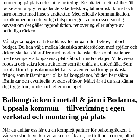
montering på plats och slutlig justering. Resultatet är ett måttbeställt
räcke som uppfyller gällande säkerhetskrav, tål nordiskt klimat och
harmonierar med husets arkitektur. Med effektiv kommunikation,
lokalkännedom och tydliga tidsplaner gör vi processen smidig
oavsett om det gäller nyproduktion, renovering eller utbyte av
befintliga räcken.
Vår styrka ligger i att skräddarsy lösningar efter behov, stil och
budget. Du kan välja mellan klassiska smidesräcken med spjälor och
dekor, slanka stålprofiler med modern känsla eller kombinationer
med exempelvis toppskena, plattstål och runda detaljer. Vi levererar
robusta och säkra konstruktioner som är enkla att underhålla. Som
lokal aktör i Uppsalaområdet kan vi även ge råd kring praktiska
frågor, som infästningar i olika balkongplattor, höjder, barnsäkra
lösningar och eventuella bygglovsfrågor. Målet är att du ska känna
dig trygg före, under och efter montaget.
Balkongräcken i metall & järn i Bodarna,
Uppsala kommun – tillverkning i egen
verkstad och montering på plats
När du anlitar oss får du en komplett partner för balkongräcken. I
vår verkstad tillverkar vi räcken i stål/järn, rostfritt och corten, alltid