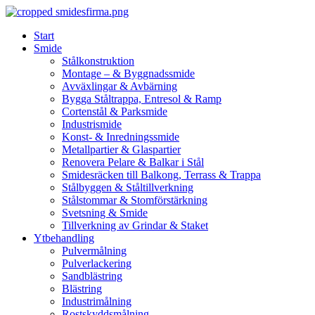
Skip
to
Start
content
Smide
Stålkonstruktion
Montage – & Byggnadssmide
Avväxlingar & Avbärning
Bygga Ståltrappa, Entresol & Ramp
Cortenstål & Parksmide
Industrismide
Konst- & Inredningssmide
Metallpartier & Glaspartier
Renovera Pelare & Balkar i Stål
Smidesräcken till Balkong, Terrass & Trappa
Stålbyggen & Ståltillverkning
Stålstommar & Stomförstärkning
Svetsning & Smide
Tillverkning av Grindar & Staket
Ytbehandling
Pulvermålning
Pulverlackering
Sandblästring
Blästring
Industrimålning
Rostskyddsmålning