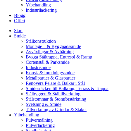
Ytbehandling
Industrilackering
Blogg
Offert
Start
Smide
Stålkonstruktion
Montage – & Byggnadssmide
Avväxlingar & Avbärning
Bygga Ståltrappa, Entresol & Ramp
Cortenstål & Parksmide
Industrismide
Konst- & Inredningssmide
Metallpartier & Glaspartier
Renovera Pelare & Balkar i Stål
Smidesräcken till Balkong, Terrass & Trappa
Stålbyggen & Ståltillverkning
Stålstommar & Stomförstärkning
Svetsning & Smide
Tillverkning av Grindar & Staket
Ytbehandling
Pulvermålning
Pulverlackering
Sandblästring