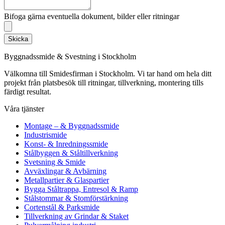
Bifoga gärna eventuella dokument, bilder eller ritningar
Skicka
Byggnadssmide & Svestning i Stockholm
Välkomna till Smidesfirman i Stockholm. Vi tar hand om hela ditt
projekt från platsbesök till ritningar, tillverkning, montering tills
färdigt resultat.
Våra tjänster
Montage – & Byggnadssmide
Industrismide
Konst- & Inredningssmide
Stålbyggen & Ståltillverkning
Svetsning & Smide
Avväxlingar & Avbärning
Metallpartier & Glaspartier
Bygga Ståltrappa, Entresol & Ramp
Stålstommar & Stomförstärkning
Cortenstål & Parksmide
Tillverkning av Grindar & Staket