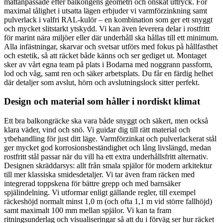
måttanpassade efter balkongens geometri och önskat uttryck. För
maximal tålighet i utsatta lägen erbjuder vi varmförzinkning samt
pulverlack i valfri RAL-kulör – en kombination som ger ett snyggt
och mycket slitstarkt ytskydd. Vi kan även leverera delar i rostfritt
för marint nära miljöer eller där underhåll ska hållas till ett minimum.
Alla infästningar, skarvar och svetsar utförs med fokus på hållfasthet
och estetik, så att räcket både känns och ser gediget ut. Montaget
sker av vårt egna team på plats i Bodarna med noggrann passform,
lod och våg, samt ren och säker arbetsplats. Du får en färdig helhet
där detaljer som avslut, hörn och avslutningslock sitter perfekt.
Design och material som håller i nordiskt klimat
Ett bra balkongräcke ska vara både snyggt och säkert, men också
klara väder, vind och snö. Vi guidar dig till rätt material och
ytbehandling för just ditt läge. Varmförzinkat och pulverlackerat stål
ger mycket god korrosionsbeständighet och lång livslängd, medan
rostfritt stål passar när du vill ha ett extra underhållsfritt alternativ.
Designen skräddarsys: allt från smala spjälor för modern arkitektur
till mer klassiska smidesdetaljer. Vi tar även fram räcken med
integrerad toppskena för bättre grepp och med barnsäker
spjälindelning. Vi utformar enligt gällande regler, till exempel
räckeshöjd normalt minst 1,0 m (och ofta 1,1 m vid större fallhöjd)
samt maximalt 100 mm mellan spjälor. Vi kan ta fram
ritningsunderlag och visualiseringar så att du i förväg ser hur räcket