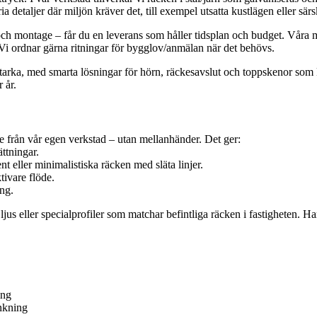
 detaljer där miljön kräver det, till exempel utsatta kustlägen eller särsk
ch montage – får du en leverans som håller tidsplan och budget. Våra mon
 Vi ordnar gärna ritningar för bygglov/anmälan när det behövs.
arka, med smarta lösningar för hörn, räckesavslut och toppskenor som k
 år.
e från vår egen verkstad – utan mellanhänder. Det ger:
ttningar.
t eller minimalistiska räcken med släta linjer.
tivare flöde.
ing.
jus eller specialprofiler som matchar befintliga räcken i fastigheten. Ha
ing
inkning