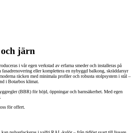
 och järn
roduceras i vår egen verkstad av erfarna smeder och installeras på
r en fasadrenovering eller komplettera en nybyggd balkong, skräddarsyr
 moderna räcken med minimala profiler och robusta stolpsystem i stål –
and i Botarbos klimat.
s byggregler (BBR) för höjd, öppningar och barnsäkerhet. Med egen
.
ss för offert.
kan pulverlackeras i valfri RAL-kulör – från tidlöst svart till ljusare