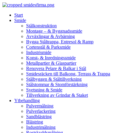
Skip
to
Start
content
Smide
Stålkonstruktion
Montage – & Byggnadssmide
Avväxlingar & Avbärning
Bygga Ståltrappa, Entresol & Ramp
Cortenstål & Parksmide
Industrismide
Konst- & Inredningssmide
Metallpartier & Glaspartier
Renovera Pelare & Balkar i Stål
Smidesräcken till Balkong, Terrass & Trappa
Stålbyggen & Ståltillverkning
Stålstommar & Stomförstärkning
Svetsning & Smide
Tillverkning av Grindar & Staket
Ytbehandling
Pulvermålning
Pulverlackering
Sandblästring
Blästring
Industrimålning
Rostskyddsmålning