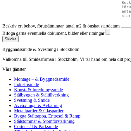
Beskriv ert behov, förutsättningar, antal m2 & önskat startdatum
Bifoga gärna eventuella dokument, bilder eller ritningar
Skicka
Byggnadssmide & Svestning i Stockholm
Välkomna till Smidesfirman i Stockholm. Vi tar hand om hela ditt projekt 
Våra tjänster
Montage – & Byggnadssmide
Industrismide
Konst- & Inredningssmide
Stålbyggen & Ståltillverkning
Svetsning & Smide
Avväxlingar & Avbärning
Metallpartier & Glaspartier
Bygga Ståltrappa, Entresol & Ramp
Stålstommar & Stomförstärkning
Cortenstål & Parksmide