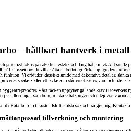
rbo – hållbart hantverk i metall
ch järn med fokus på säkerhet, estetik och lång hållbarhet. Allt smide p
ll mål. Oavsett om du vill ersätta ett befintligt räcke, uppgradera infö
ch funktion. Vi erbjuder klassiskt smide med dekorativa detaljer, slanka
pulverlack säkerställer ett räcke som står emot väder, vind och tidens t
och byggentreprenörer. Våra räcken uppfyller gällande krav i Boverket
ra speciallösningar som hörn, rundade balkonger och integrerade grindar
ut i Botarbo för ett kostnadsfritt platsbesök och rådgivning. Kontakta o
 måttanpassad tillverkning och montering
ryck. I vår verkstad tillverkar vi räcken i stål/järn som galvaniseras och 