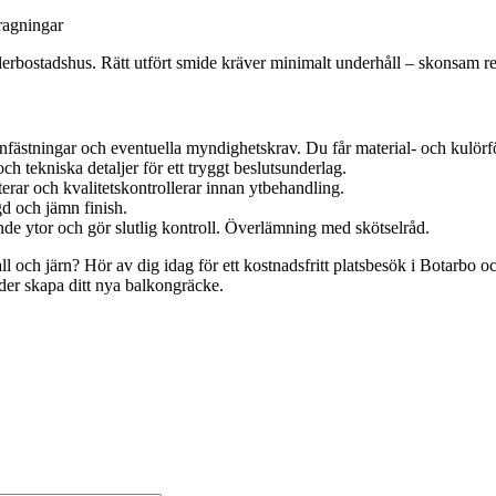
ragningar
lerbostadshus. Rätt utfört smide kräver minimalt underhåll – skonsam ren
nfästningar och eventuella myndighetskrav. Du får material- och kulörfö
h tekniska detaljer för ett tryggt beslutsunderlag.
erar och kvalitetskontrollerar innan ytbehandling.
d och jämn finish.
de ytor och gör slutlig kontroll. Överlämning med skötselråd.
l och järn? Hör av dig idag för ett kostnadsfritt platsbesök i Botarbo oc
meder skapa ditt nya balkongräcke.