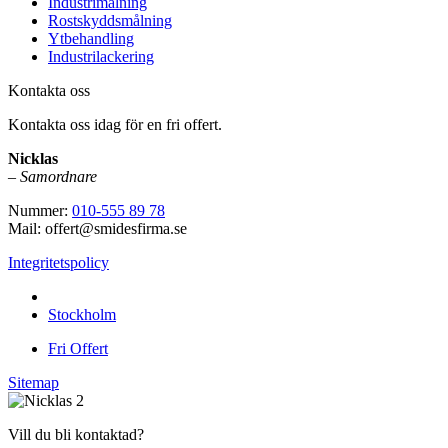
Industrimålning
Rostskyddsmålning
Ytbehandling
Industrilackering
Kontakta oss
Kontakta oss idag för en fri offert.
Nicklas
–
Samordnare
Nummer:
010-555 89 78
Mail: offert@smidesfirma.se
Integritetspolicy
Vi utför arbeten i hela
Stockholm
Fri Offert
Sitemap
Vill du bli kontaktad?