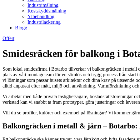
Industrimålning
Rostskyddsmålning
Ytbehandling
Industrilackering
Blogg
Offert
Smidesräcken för balkong i Bota
Som lokal smidesfirma i Botarbo tillverkar vi balkongräcken i metall o
plats av vårt montageteam för en sömlös och trygg process från start ti
vi lösningar som passar husets arkitektur och dina krav på utseende o
alltid anpassat efter mått, miljö och användning. Varmförzinkning och 
Vi arbetar med både privata fastighetsägare, bostadsrättsföreningar 
verkstad kan vi snabbt ta fram prototyper, göra justeringar och levere
Vill du se profiler, kulörer och exempel på lösningar? Vi kommer gärna 
Balkongräcken i metall & järn – Botarbo:
Ett balkongräcke ska kännas tryggt, vara lättskött och lyfta fasadens utt