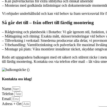
– Kan pulverlackeras för extra slitstyrka och önskat utseende
– Monteras med godkända infästningar och dokumenterade momentd
Vi erbjuder underhållsråd och kan vid behov ta fram serviceavtal för f
Så går det till – från offert till färdig montering
– Rådgivning och platsbesök i Botarbo: Vi går igenom stil, funktion, i
– Måttagning och ritning: Exakta mått, skisser/renderingar vid behov oc
– Tillverkning i verkstad: Smederna producerar alla delar, vi provmont
– Ytbehandling: Varmförzinkning och pulverlack för maximal livsläng
– Montage på plats: Våra montörer installerar räcket, skyddar omgivan
Redo att uppgradera balkongen med ett säkert och stilrent räcke i metal
till färdig montering. Kontakta oss via telefon eller mail – låt våra s
Kontakta oss idag!
Namn
Telefon
Email
Adress + Ort