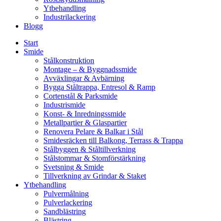
Ytbehandling
Industrilackering
Blogg
Start
Smide
Stålkonstruktion
Montage – & Byggnadssmide
Avväxlingar & Avbärning
Bygga Ståltrappa, Entresol & Ramp
Cortenstål & Parksmide
Industrismide
Konst- & Inredningssmide
Metallpartier & Glaspartier
Renovera Pelare & Balkar i Stål
Smidesräcken till Balkong, Terrass & Trappa
Stålbyggen & Ståltillverkning
Stålstommar & Stomförstärkning
Svetsning & Smide
Tillverkning av Grindar & Staket
Ytbehandling
Pulvermålning
Pulverlackering
Sandblästring
Blästring