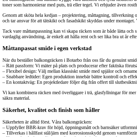
toner som harmonierar med puts, trä eller tegel. Vi erbjuder även rostfria
Genom att sköta hela kedjan – projektering, måttagning, tillverkning o
och tar ansvar för att tätskikt och fasadskikt skyddas under montaget.
Tack vare måttanpassning kan vi skapa räcken som är både lätta och st
vardaglig användning, är enkelt att hålla rent och ser lika bra ut år efter
Måttanpassat smide i egen verkstad
När du beställer balkongräcken i Botarbo från oss får du genuint smid
– Rätt passform: Vi mäter på plats och producerar efter faktiska förutsä
– Flexibel design: Välj mellan klassiskt smide med spjälor och ornamen
– Snabbare ledtider: Egen produktion innebär bättre kontroll och effek
– En kontaktväg: En projektledare följer dig från offert till slutbesiktn
Vi kan kombinera räcken med överliggare i trä, glasfyllningar för mer l
säkra material.
Säkerhet, kvalitet och finish som håller
Säkerheten är alltid först. Våra balkongräcken:
– Uppfyller BBR-krav för höjd, öppningsmått och barnsäker utformn
– Tillverkas i hållfast stål/järn med korrosionsskydd genom varmförz