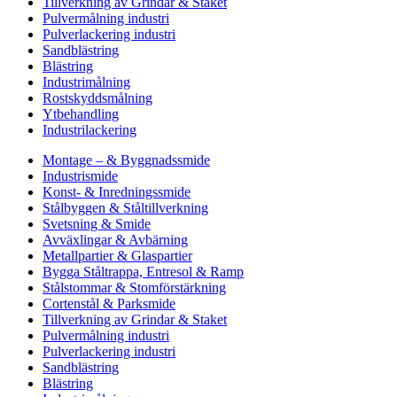
Tillverkning av Grindar & Staket
Pulvermålning industri
Pulverlackering industri
Sandblästring
Blästring
Industrimålning
Rostskyddsmålning
Ytbehandling
Industrilackering
Montage – & Byggnadssmide
Industrismide
Konst- & Inredningssmide
Stålbyggen & Ståltillverkning
Svetsning & Smide
Avväxlingar & Avbärning
Metallpartier & Glaspartier
Bygga Ståltrappa, Entresol & Ramp
Stålstommar & Stomförstärkning
Cortenstål & Parksmide
Tillverkning av Grindar & Staket
Pulvermålning industri
Pulverlackering industri
Sandblästring
Blästring