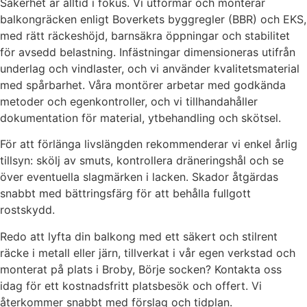
Säkerhet är alltid i fokus. Vi utformar och monterar
balkongräcken enligt Boverkets byggregler (BBR) och EKS,
med rätt räckeshöjd, barnsäkra öppningar och stabilitet
för avsedd belastning. Infästningar dimensioneras utifrån
underlag och vindlaster, och vi använder kvalitetsmaterial
med spårbarhet. Våra montörer arbetar med godkända
metoder och egenkontroller, och vi tillhandahåller
dokumentation för material, ytbehandling och skötsel.
För att förlänga livslängden rekommenderar vi enkel årlig
tillsyn: skölj av smuts, kontrollera dräneringshål och se
över eventuella slagmärken i lacken. Skador åtgärdas
snabbt med bättringsfärg för att behålla fullgott
rostskydd.
Redo att lyfta din balkong med ett säkert och stilrent
räcke i metall eller järn, tillverkat i vår egen verkstad och
monterat på plats i Broby, Börje socken? Kontakta oss
idag för ett kostnadsfritt platsbesök och offert. Vi
återkommer snabbt med förslag och tidplan.