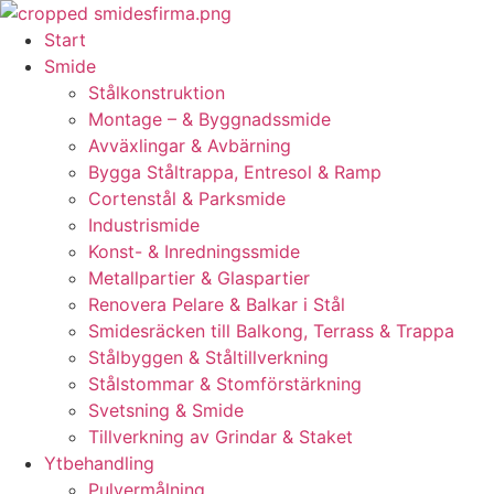
Skip
to
Start
content
Smide
Stålkonstruktion
Montage – & Byggnadssmide
Avväxlingar & Avbärning
Bygga Ståltrappa, Entresol & Ramp
Cortenstål & Parksmide
Industrismide
Konst- & Inredningssmide
Metallpartier & Glaspartier
Renovera Pelare & Balkar i Stål
Smidesräcken till Balkong, Terrass & Trappa
Stålbyggen & Ståltillverkning
Stålstommar & Stomförstärkning
Svetsning & Smide
Tillverkning av Grindar & Staket
Ytbehandling
Pulvermålning