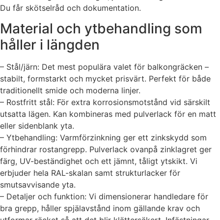
Du får skötselråd och dokumentation.
Material och ytbehandling som
håller i längden
– Stål/järn: Det mest populära valet för balkongräcken –
stabilt, formstarkt och mycket prisvärt. Perfekt för både
traditionellt smide och moderna linjer.
– Rostfritt stål: För extra korrosionsmotstånd vid särskilt
utsatta lägen. Kan kombineras med pulverlack för en matt
eller sidenblank yta.
– Ytbehandling: Varmförzinkning ger ett zinkskydd som
förhindrar rostangrepp. Pulverlack ovanpå zinklagret ger
färg, UV-beständighet och ett jämnt, tåligt ytskikt. Vi
erbjuder hela RAL-skalan samt strukturlacker för
smutsavvisande yta.
– Detaljer och funktion: Vi dimensionerar handledare för
bra grepp, håller spjälavstånd inom gällande krav och
utformar räcket så att det blir klättersäkert. Infästningar