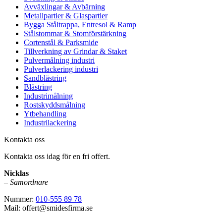
Avväxlingar & Avbärning
Metallpartier & Glaspartier
Bygga Ståltrappa, Entresol & Ramp
Stålstommar & Stomförstärkning
Cortenstål & Parksmide
Tillverkning av Grindar & Staket
Pulvermålning industri
Pulverlackering industri
Sandblästring
Blästring
Industrimålning
Rostskyddsmålning
Ytbehandling
Industrilackering
Kontakta oss
Kontakta oss idag för en fri offert.
Nicklas
–
Samordnare
Nummer:
010-555 89 78
Mail: offert@smidesfirma.se