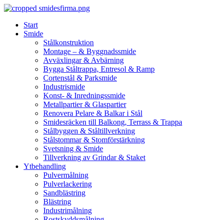
Skip
to
Start
content
Smide
Stålkonstruktion
Montage – & Byggnadssmide
Avväxlingar & Avbärning
Bygga Ståltrappa, Entresol & Ramp
Cortenstål & Parksmide
Industrismide
Konst- & Inredningssmide
Metallpartier & Glaspartier
Renovera Pelare & Balkar i Stål
Smidesräcken till Balkong, Terrass & Trappa
Stålbyggen & Ståltillverkning
Stålstommar & Stomförstärkning
Svetsning & Smide
Tillverkning av Grindar & Staket
Ytbehandling
Pulvermålning
Pulverlackering
Sandblästring
Blästring
Industrimålning
Rostskyddsmålning