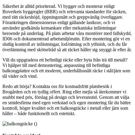
Säkerhet är alltid prioriterad. Vi bygger och monterar enligt
Boverkets byggregler (BBR) och relevanta standarder för räcken,
med rätt räckeshöjd, öppningsmått och greppvänlig överliggare.
Förankringen dimensioneras enligt gällande lastkrav, och vi
använder godkända kemankare eller mekaniska infästningar
beroende på underlag. På plats arbetar våra montörer med fallskydd,
ID06 och dokumenterad arbetsmiljörutin. Efter montering gör vi en
slutlig kontroll av infästningar, lod/rätning och ytfinish, och du får
överlämning med skötselråd så att räcket håller sig snyggt år efter år.
Vill du uppgradera ett befintligt räcke eller byta från trä till metall?
Vi hjälper till med demontering, anpassning till befintliga
balkongplattor och ett modernt, underhållssnålt räcke i stål/järn som
tål väder och vind.
Redo att börja? Kontakta oss för kostnadsfritt platsbesök i
Brogården och en tydlig offert. Ring eller mejla så återkommer vi
snabbt med pris, förslag på design och leveranstid. Genom att välja
en smidesfirma med egen verkstad och egen montering får du bättre
kontroll, högre kvalitet och ett balkongräcke i metall eller järn som
håller – både funktionellt och estetiskt.