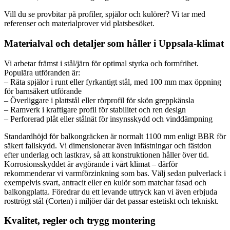
Vill du se provbitar på profiler, spjälor och kulörer? Vi tar med
referenser och materialprover vid platsbesöket.
Materialval och detaljer som håller i Uppsala-klimat
Vi arbetar främst i stål/järn för optimal styrka och formfrihet.
Populära utföranden är:
– Räta spjälor i runt eller fyrkantigt stål, med 100 mm max öppning
för barnsäkert utförande
– Överliggare i plattstål eller rörprofil för skön greppkänsla
– Ramverk i kraftigare profil för stabilitet och ren design
– Perforerad plåt eller stålnät för insynsskydd och vinddämpning
Standardhöjd för balkongräcken är normalt 1100 mm enligt BBR för
säkert fallskydd. Vi dimensionerar även infästningar och fästdon
efter underlag och lastkrav, så att konstruktionen håller över tid.
Korrosionsskyddet är avgörande i vårt klimat – därför
rekommenderar vi varmförzinkning som bas. Välj sedan pulverlack i
exempelvis svart, antracit eller en kulör som matchar fasad och
balkongplatta. Föredrar du ett levande uttryck kan vi även erbjuda
rosttrögt stål (Corten) i miljöer där det passar estetiskt och tekniskt.
Kvalitet, regler och trygg montering