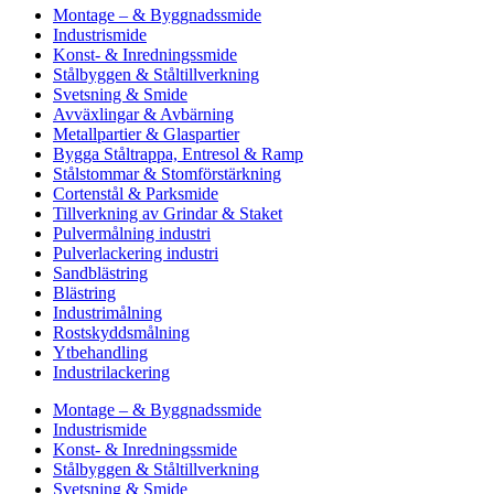
Montage – & Byggnadssmide
Industrismide
Konst- & Inredningssmide
Stålbyggen & Ståltillverkning
Svetsning & Smide
Avväxlingar & Avbärning
Metallpartier & Glaspartier
Bygga Ståltrappa, Entresol & Ramp
Stålstommar & Stomförstärkning
Cortenstål & Parksmide
Tillverkning av Grindar & Staket
Pulvermålning industri
Pulverlackering industri
Sandblästring
Blästring
Industrimålning
Rostskyddsmålning
Ytbehandling
Industrilackering
Montage – & Byggnadssmide
Industrismide
Konst- & Inredningssmide
Stålbyggen & Ståltillverkning
Svetsning & Smide