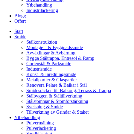
Ytbehandling
Industrilackering
Blogg
Offert
Start
Smide
Stålkonstruktion
Montage – & Byggnadssmide
Avväxlingar & Avbärning
Bygga Ståltrappa, Entresol & Ramp
Cortenstål & Parksmide
Industrismide
Konst- & Inredningssmide
Metallpartier & Glaspartier
Renovera Pelare & Balkar i Stål
Smidesräcken till Balkong, Terrass & Trappa
Stålbyggen & Ståltillverkning
Stålstommar & Stomförstärkning
Svetsning & Smide
Tillverkning av Grindar & Staket
Ytbehandling
Pulvermålning
Pulverlackering
Sandblästring