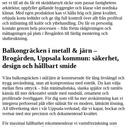
ser vi till att du får ett skräddarsytt räcke som passar fastighetens
arkitektur, uppfyller gällande byggregler och klarar vårt nordiska
klimat. Med egen produktion kan vi hålla hög och jämn kvalitet,
erbjuda korta ledtider och ge dig full kontroll över allt från profilval
och infästning till kulör och ytbehandling. Du får en personlig
kontakt genom hela processen – från första rådgivningen och
måttagningen på plats i Brogården till färdig montering och
slutbesiktning.
Balkongräcken i metall & järn –
Brogården, Uppsala kommun: säkerhet,
design och hållbart smide
Våra balkongräcken i stål/järn är konstruerade för lång livslängd och
trygg användning, utan att kompromissa med estetik. Du kan välja
mellan flera uttryck – från minimalistiska, slanka spjälor och ramlös
känsla till mer dekorativt smide med rundstål, ornament och
profilerade överliggare. För dig som vill ha mer avskärmning kan vi
integrera perforerad plåt eller stålnät för en modern, lättskött lösning.
All tillverkning sker i vår Uppsala-verkstad, där vi kapar, bockar och
svetsar med stor precision och dokumenterad kvalitet.
För maximal hållbarhet rekommenderar vi varmförzinkning som