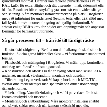
grundskydd mot rost. Därefter kan räckena pulverlackeras i valfri
RAL-kulör för extra tålighet och rätt utseende – matt, sidenmatt eller
blankt. Resultatet blir en stryktålig yta som står emot väder, slitage
och saltning. Våra montörer installerar räckena på plats i Brogården
med rätt infästning för underlaget (betong, tegel eller trä), alltid med
fallskydd, korrekt momentdragning och tydlig slutkontroll. Vi
arbetar enligt BBR:s krav för höjder och öppningsmått och anpassar
lösningar för barnsäkert utförande.
Så går processen till – från idé till färdigt räcke
– Kostnadsfri rådgivning: Berätta om din balkong, önskad stil och
funktion. Skicka gärna bilder eller skiss – vi återkommer snabbt med
förslag.
– Platsbesök och måttagning i Brogården: Vi mäter upp, kontrollerar
underlag och föreslår infästningsmetod.
– Konstruktion och offert: Du får en tydlig offert med skiss/CAD-
underlag, material, ytbehandling, montage och tidsplan.
– Tillverkning i egen verkstad: Vi kapar, bockar och MIG/TIG-
svetsar dina räckesdetaljer med spaltmått och dimensioner enligt
gällande normer.
– Ytbehandling: Varmförzinkning och valfri pulverlack för bästa
korrosionsskydd och utseende.
– Montering och slutbesiktning: Våra montörer installerar snabbt
och säkert, städar rent och går igenom skötselråd med dig.