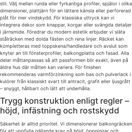
stil. Välj mellan runda eller fyrkantiga profiler, spjälor i olika
dimensioner, plattjärn för en lättare känsla eller perforerad
plåt för mer vindskydd. För klassiska uttryck kan vi
integrera dekor som knappar, korgar eller svängda detaljer
i järnsmide. Föredrar du modern estetik erbjuder vi släta
stålräcken med dolda fästen och rena linjer. Räcket kan
kompletteras med toppskena/handledare och avslut som
knyter an till fönsterprofiler, balkongplatta och fasad. Alla
delar måttanpassas så att passformen blir exakt, även på
äldre hus där måtten kan variera. För finishen
rekommenderas varmförzinkning som bas och pulverlack i
kulörer från klassiskt svart till antracit, grafit eller ljusgrått
– snyggt, hållbart och lätt att underhålla.
Trygg konstruktion enligt regler –
höjd, infästning och rostskydd
Säkerhet är alltid prioritet. Vi dimensionerar balkongräcken
för att uppfylla gällande krav på höjd, öppningar och