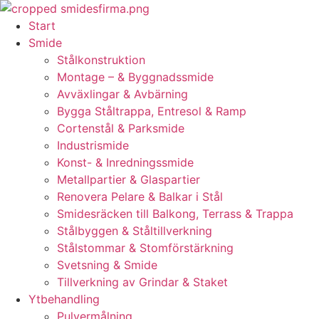
Skip
to
Start
content
Smide
Stålkonstruktion
Montage – & Byggnadssmide
Avväxlingar & Avbärning
Bygga Ståltrappa, Entresol & Ramp
Cortenstål & Parksmide
Industrismide
Konst- & Inredningssmide
Metallpartier & Glaspartier
Renovera Pelare & Balkar i Stål
Smidesräcken till Balkong, Terrass & Trappa
Stålbyggen & Ståltillverkning
Stålstommar & Stomförstärkning
Svetsning & Smide
Tillverkning av Grindar & Staket
Ytbehandling
Pulvermålning