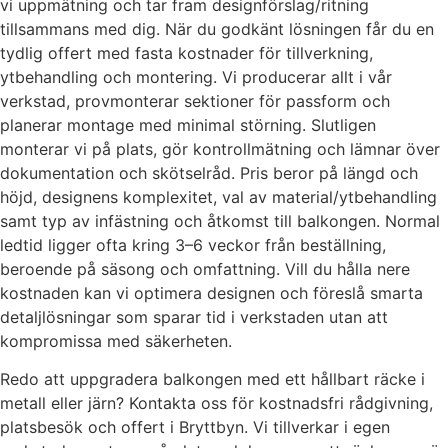
vi uppmätning och tar fram designförslag/ritning
tillsammans med dig. När du godkänt lösningen får du en
tydlig offert med fasta kostnader för tillverkning,
ytbehandling och montering. Vi producerar allt i vår
verkstad, provmonterar sektioner för passform och
planerar montage med minimal störning. Slutligen
monterar vi på plats, gör kontrollmätning och lämnar över
dokumentation och skötselråd. Pris beror på längd och
höjd, designens komplexitet, val av material/ytbehandling
samt typ av infästning och åtkomst till balkongen. Normal
ledtid ligger ofta kring 3–6 veckor från beställning,
beroende på säsong och omfattning. Vill du hålla nere
kostnaden kan vi optimera designen och föreslå smarta
detaljlösningar som sparar tid i verkstaden utan att
kompromissa med säkerheten.
Redo att uppgradera balkongen med ett hållbart räcke i
metall eller järn? Kontakta oss för kostnadsfri rådgivning,
platsbesök och offert i Bryttbyn. Vi tillverkar i egen