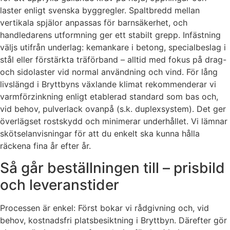
laster enligt svenska byggregler. Spaltbredd mellan
vertikala spjälor anpassas för barnsäkerhet, och
handledarens utformning ger ett stabilt grepp. Infästning
väljs utifrån underlag: kemankare i betong, specialbeslag i
stål eller förstärkta träförband – alltid med fokus på drag-
och sidolaster vid normal användning och vind. För lång
livslängd i Bryttbyns växlande klimat rekommenderar vi
varmförzinkning enligt etablerad standard som bas och,
vid behov, pulverlack ovanpå (s.k. duplexsystem). Det ger
överlägset rostskydd och minimerar underhållet. Vi lämnar
skötselanvisningar för att du enkelt ska kunna hålla
räckena fina år efter år.
Så går beställningen till – prisbild
och leveranstider
Processen är enkel: Först bokar vi rådgivning och, vid
behov, kostnadsfri platsbesiktning i Bryttbyn. Därefter gör