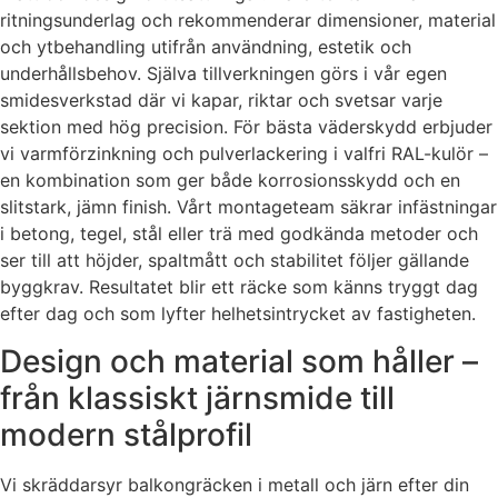
ritningsunderlag och rekommenderar dimensioner, material
och ytbehandling utifrån användning, estetik och
underhållsbehov. Själva tillverkningen görs i vår egen
smidesverkstad där vi kapar, riktar och svetsar varje
sektion med hög precision. För bästa väderskydd erbjuder
vi varmförzinkning och pulverlackering i valfri RAL-kulör –
en kombination som ger både korrosionsskydd och en
slitstark, jämn finish. Vårt montageteam säkrar infästningar
i betong, tegel, stål eller trä med godkända metoder och
ser till att höjder, spaltmått och stabilitet följer gällande
byggkrav. Resultatet blir ett räcke som känns tryggt dag
efter dag och som lyfter helhetsintrycket av fastigheten.
Design och material som håller –
från klassiskt järnsmide till
modern stålprofil
Vi skräddarsyr balkongräcken i metall och järn efter din