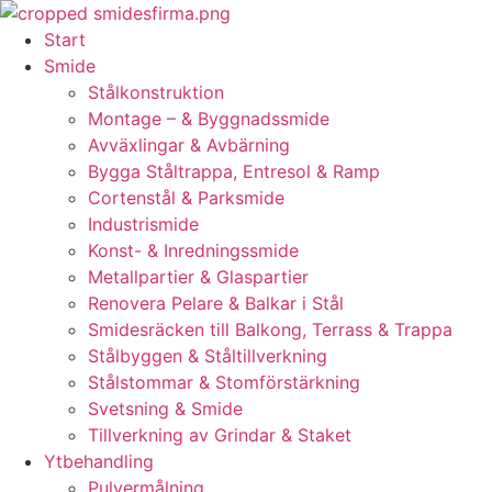
Skip
to
Start
content
Smide
Stålkonstruktion
Montage – & Byggnadssmide
Avväxlingar & Avbärning
Bygga Ståltrappa, Entresol & Ramp
Cortenstål & Parksmide
Industrismide
Konst- & Inredningssmide
Metallpartier & Glaspartier
Renovera Pelare & Balkar i Stål
Smidesräcken till Balkong, Terrass & Trappa
Stålbyggen & Ståltillverkning
Stålstommar & Stomförstärkning
Svetsning & Smide
Tillverkning av Grindar & Staket
Ytbehandling
Pulvermålning