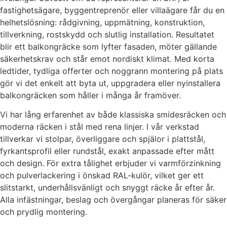
fastighetsägare, byggentreprenör eller villaägare får du en
helhetslösning: rådgivning, uppmätning, konstruktion,
tillverkning, rostskydd och slutlig installation. Resultatet
blir ett balkongräcke som lyfter fasaden, möter gällande
säkerhetskrav och står emot nordiskt klimat. Med korta
ledtider, tydliga offerter och noggrann montering på plats
gör vi det enkelt att byta ut, uppgradera eller nyinstallera
balkongräcken som håller i många år framöver.
Vi har lång erfarenhet av både klassiska smidesräcken och
moderna räcken i stål med rena linjer. I vår verkstad
tillverkar vi stolpar, överliggare och spjälor i plattstål,
fyrkantsprofil eller rundstål, exakt anpassade efter mått
och design. För extra tålighet erbjuder vi varmförzinkning
och pulverlackering i önskad RAL-kulör, vilket ger ett
slitstarkt, underhållsvänligt och snyggt räcke år efter år.
Alla infästningar, beslag och övergångar planeras för säker
och prydlig montering.