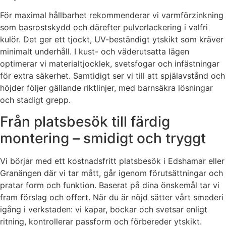
För maximal hållbarhet rekommenderar vi varmförzinkning
som basrostskydd och därefter pulverlackering i valfri
kulör. Det ger ett tjockt, UV-beständigt ytskikt som kräver
minimalt underhåll. I kust- och väderutsatta lägen
optimerar vi materialtjocklek, svetsfogar och infästningar
för extra säkerhet. Samtidigt ser vi till att spjälavstånd och
höjder följer gällande riktlinjer, med barnsäkra lösningar
och stadigt grepp.
Från platsbesök till färdig
montering – smidigt och tryggt
Vi börjar med ett kostnadsfritt platsbesök i Edshamar eller
Granängen där vi tar mått, går igenom förutsättningar och
pratar form och funktion. Baserat på dina önskemål tar vi
fram förslag och offert. När du är nöjd sätter vårt smederi
igång i verkstaden: vi kapar, bockar och svetsar enligt
ritning, kontrollerar passform och förbereder ytskikt.