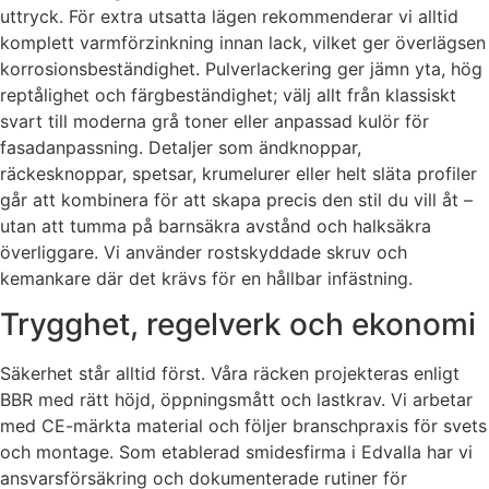
uttryck. För extra utsatta lägen rekommenderar vi alltid
komplett varmförzinkning innan lack, vilket ger överlägsen
korrosionsbeständighet. Pulverlackering ger jämn yta, hög
reptålighet och färgbeständighet; välj allt från klassiskt
svart till moderna grå toner eller anpassad kulör för
fasadanpassning. Detaljer som ändknoppar,
räckesknoppar, spetsar, krumelurer eller helt släta profiler
går att kombinera för att skapa precis den stil du vill åt –
utan att tumma på barnsäkra avstånd och halksäkra
överliggare. Vi använder rostskyddade skruv och
kemankare där det krävs för en hållbar infästning.
Trygghet, regelverk och ekonomi
Säkerhet står alltid först. Våra räcken projekteras enligt
BBR med rätt höjd, öppningsmått och lastkrav. Vi arbetar
med CE-märkta material och följer branschpraxis för svets
och montage. Som etablerad smidesfirma i Edvalla har vi
ansvarsförsäkring och dokumenterade rutiner för