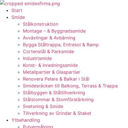
Skip
to
Start
content
Smide
Stålkonstruktion
Montage – & Byggnadssmide
Avväxlingar & Avbärning
Bygga Ståltrappa, Entresol & Ramp
Cortenstål & Parksmide
Industrismide
Konst- & Inredningssmide
Metallpartier & Glaspartier
Renovera Pelare & Balkar i Stål
Smidesräcken till Balkong, Terrass & Trappa
Stålbyggen & Ståltillverkning
Stålstommar & Stomförstärkning
Svetsning & Smide
Tillverkning av Grindar & Staket
Ytbehandling
Pulvermålning