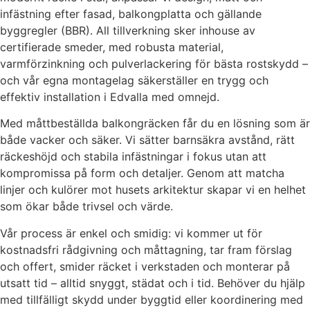
infästning efter fasad, balkongplatta och gällande
byggregler (BBR). All tillverkning sker inhouse av
certifierade smeder, med robusta material,
varmförzinkning och pulverlackering för bästa rostskydd –
och vår egna montagelag säkerställer en trygg och
effektiv installation i Edvalla med omnejd.
Med måttbeställda balkongräcken får du en lösning som är
både vacker och säker. Vi sätter barnsäkra avstånd, rätt
räckeshöjd och stabila infästningar i fokus utan att
kompromissa på form och detaljer. Genom att matcha
linjer och kulörer mot husets arkitektur skapar vi en helhet
som ökar både trivsel och värde.
Vår process är enkel och smidig: vi kommer ut för
kostnadsfri rådgivning och måttagning, tar fram förslag
och offert, smider räcket i verkstaden och monterar på
utsatt tid – alltid snyggt, städat och i tid. Behöver du hjälp
med tillfälligt skydd under byggtid eller koordinering med