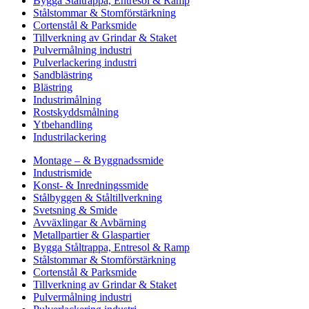
Bygga Ståltrappa, Entresol & Ramp
Stålstommar & Stomförstärkning
Cortenstål & Parksmide
Tillverkning av Grindar & Staket
Pulvermålning industri
Pulverlackering industri
Sandblästring
Blästring
Industrimålning
Rostskyddsmålning
Ytbehandling
Industrilackering
Montage – & Byggnadssmide
Industrismide
Konst- & Inredningssmide
Stålbyggen & Ståltillverkning
Svetsning & Smide
Avväxlingar & Avbärning
Metallpartier & Glaspartier
Bygga Ståltrappa, Entresol & Ramp
Stålstommar & Stomförstärkning
Cortenstål & Parksmide
Tillverkning av Grindar & Staket
Pulvermålning industri