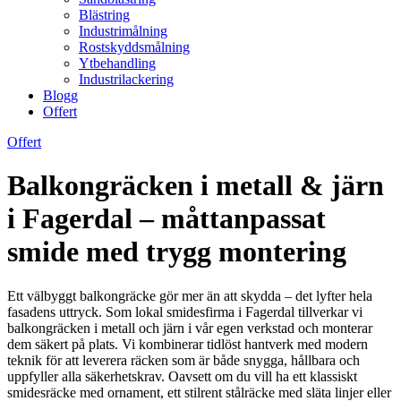
Blästring
Industrimålning
Rostskyddsmålning
Ytbehandling
Industrilackering
Blogg
Offert
Offert
Balkongräcken i metall & järn
i Fagerdal – måttanpassat
smide med trygg montering
Ett välbyggt balkongräcke gör mer än att skydda – det lyfter hela
fasadens uttryck. Som lokal smidesfirma i Fagerdal tillverkar vi
balkongräcken i metall och järn i vår egen verkstad och monterar
dem säkert på plats. Vi kombinerar tidlöst hantverk med modern
teknik för att leverera räcken som är både snygga, hållbara och
uppfyller alla säkerhetskrav. Oavsett om du vill ha ett klassiskt
smidesräcke med ornament, ett stilrent stålräcke med släta linjer eller