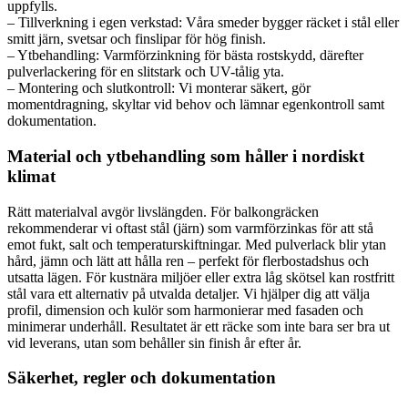
uppfylls.
– Tillverkning i egen verkstad: Våra smeder bygger räcket i stål eller
smitt järn, svetsar och finslipar för hög finish.
– Ytbehandling: Varmförzinkning för bästa rostskydd, därefter
pulverlackering för en slitstark och UV-tålig yta.
– Montering och slutkontroll: Vi monterar säkert, gör
momentdragning, skyltar vid behov och lämnar egenkontroll samt
dokumentation.
Material och ytbehandling som håller i nordiskt
klimat
Rätt materialval avgör livslängden. För balkongräcken
rekommenderar vi oftast stål (järn) som varmförzinkas för att stå
emot fukt, salt och temperaturskiftningar. Med pulverlack blir ytan
hård, jämn och lätt att hålla ren – perfekt för flerbostadshus och
utsatta lägen. För kustnära miljöer eller extra låg skötsel kan rostfritt
stål vara ett alternativ på utvalda detaljer. Vi hjälper dig att välja
profil, dimension och kulör som harmonierar med fasaden och
minimerar underhåll. Resultatet är ett räcke som inte bara ser bra ut
vid leverans, utan som behåller sin finish år efter år.
Säkerhet, regler och dokumentation