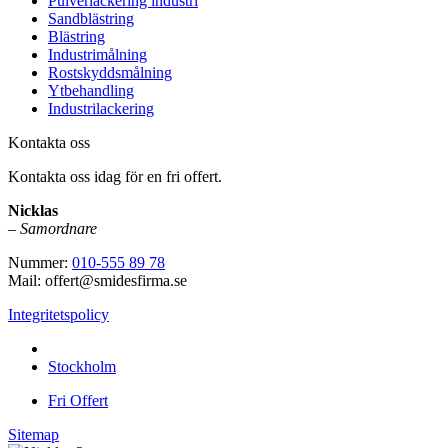
Pulverlackering industri
Sandblästring
Blästring
Industrimålning
Rostskyddsmålning
Ytbehandling
Industrilackering
Kontakta oss
Kontakta oss idag för en fri offert.
Nicklas
–
Samordnare
Nummer:
010-555 89 78
Mail: offert@smidesfirma.se
Integritetspolicy
Vi utför arbeten i hela
Stockholm
Fri Offert
Sitemap