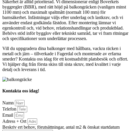
Säkerhet är alltid prioriterad. Vi dimensionerar enligt Boverkets
byggregler (BBR), med rätt höjd på balkongräcken (vanligen minst
1100 mm) och maximalt spaltmått (normalt 100 mm) för
barnsäkerhet. Infästningar väljs efter underlag och lastkrav, och vi
använder endast godkända fästdon. Efter montering lämnar vi
egenkontroll och, vid behov, relationshandlingar och produktblad.
Behövs stöd inför bygglov eller tekniskt samråd, tar vi fram ritningar
och specifikationer som underlättar processen.
Vill du uppgradera dina balkonger med hållbara, vackra räcken i
metall och järn – tillverkade i Fagerdal och monterade av erfarna
smeder? Kontakta oss idag för ett kostnadsfritt platsbesök och offert.
Vi hjälper dig från första skiss till sista skruv, med kvalitet i varje
detalj och leverans i tid.
Kontakta oss idag!
Namn
Telefon
Email
Adress + Ort
Beskriv ert behov, förutsättningar, antal m2 & önskat startdatum