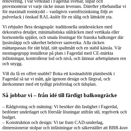
renovering. I vår verkstad i Fagerdal svetsar, slipar och
provmonterar vi varje räcke innan leverans. Därefter ytbehandlar vi
för maximalt rostskydd – vanligtvis varmförzinkning följt av
pulverlack i önskad RAL-kulör för en tålig och lättskött yta.
Vi erbjuder flera designspår: traditionella smidesräcken med
dekorativa detaljer, minimalistiska stålräcken med vertikala eller
horisontella spjälor, och smala lösningar för franska balkonger där
ljusinsläpp och säkerhet behöver samverka. Alla räcken
måttanpassas för rätt höjd, rätt spaltmått och en stabil känsla. Vår
montagegrupp installerar på plats i Fagerdal med CE-märkta
infästningar, kontrollerar lod och nivå, och lämnar arbetsplatsen ren
och snygg.
Vill du få en offert snabbt? Boka ett kostnadsfritt platsbesök i
Fagerdal så tar vi mått, går igenom design och färgval, och
återkommer med ett tydligt prisförslag och tidsplan.
Så jobbar vi – från idé till färdigt balkongräcke
– Rådgivning och mätning: Vi besöker din fastighet i Fagerdal,
bedömer underlaget och föreslår lösningar utifrån stil, regelverk och
budget.
– Konstruktion och design: Vi tar fram CAD-underlag,
dimensionerar stolpar och infästningar och säkerställer att BBR-krav