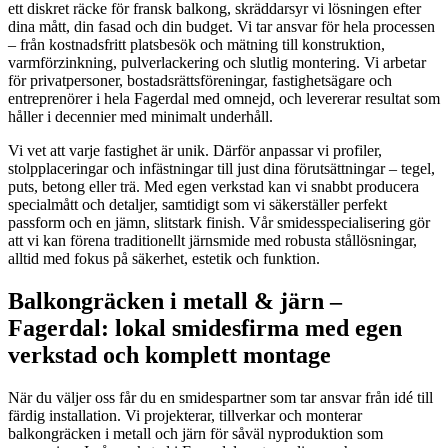
ett diskret räcke för fransk balkong, skräddarsyr vi lösningen efter
dina mått, din fasad och din budget. Vi tar ansvar för hela processen
– från kostnadsfritt platsbesök och mätning till konstruktion,
varmförzinkning, pulverlackering och slutlig montering. Vi arbetar
för privatpersoner, bostadsrättsföreningar, fastighetsägare och
entreprenörer i hela Fagerdal med omnejd, och levererar resultat som
håller i decennier med minimalt underhåll.
Vi vet att varje fastighet är unik. Därför anpassar vi profiler,
stolpplaceringar och infästningar till just dina förutsättningar – tegel,
puts, betong eller trä. Med egen verkstad kan vi snabbt producera
specialmått och detaljer, samtidigt som vi säkerställer perfekt
passform och en jämn, slitstark finish. Vår smidesspecialisering gör
att vi kan förena traditionellt järnsmide med robusta stållösningar,
alltid med fokus på säkerhet, estetik och funktion.
Balkongräcken i metall & järn –
Fagerdal: lokal smidesfirma med egen
verkstad och komplett montage
När du väljer oss får du en smidespartner som tar ansvar från idé till
färdig installation. Vi projekterar, tillverkar och monterar
balkongräcken i metall och järn för såväl nyproduktion som