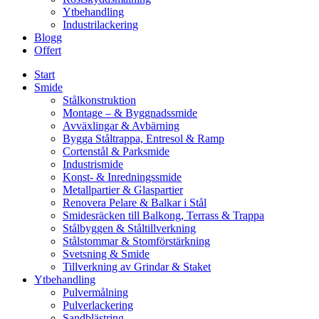
Ytbehandling
Industrilackering
Blogg
Offert
Start
Smide
Stålkonstruktion
Montage – & Byggnadssmide
Avväxlingar & Avbärning
Bygga Ståltrappa, Entresol & Ramp
Cortenstål & Parksmide
Industrismide
Konst- & Inredningssmide
Metallpartier & Glaspartier
Renovera Pelare & Balkar i Stål
Smidesräcken till Balkong, Terrass & Trappa
Stålbyggen & Ståltillverkning
Stålstommar & Stomförstärkning
Svetsning & Smide
Tillverkning av Grindar & Staket
Ytbehandling
Pulvermålning
Pulverlackering
Sandblästring