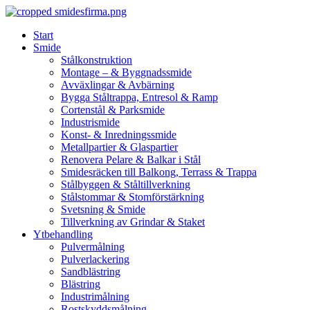
Skip
to
Start
content
Smide
Stålkonstruktion
Montage – & Byggnadssmide
Avväxlingar & Avbärning
Bygga Ståltrappa, Entresol & Ramp
Cortenstål & Parksmide
Industrismide
Konst- & Inredningssmide
Metallpartier & Glaspartier
Renovera Pelare & Balkar i Stål
Smidesräcken till Balkong, Terrass & Trappa
Stålbyggen & Ståltillverkning
Stålstommar & Stomförstärkning
Svetsning & Smide
Tillverkning av Grindar & Staket
Ytbehandling
Pulvermålning
Pulverlackering
Sandblästring
Blästring
Industrimålning
Rostskyddsmålning