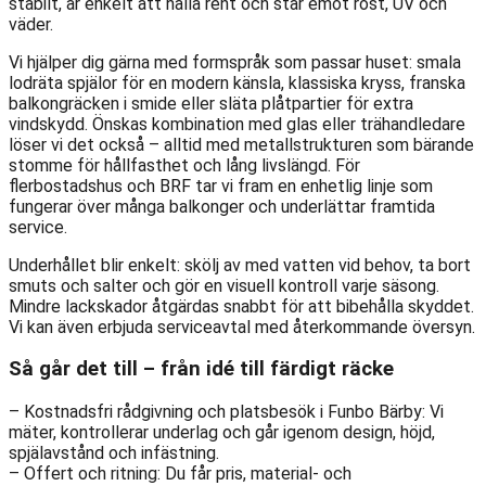
stabilt, är enkelt att hålla rent och står emot rost, UV och
väder.
Vi hjälper dig gärna med formspråk som passar huset: smala
lodräta spjälor för en modern känsla, klassiska kryss, franska
balkongräcken i smide eller släta plåtpartier för extra
vindskydd. Önskas kombination med glas eller trähandledare
löser vi det också – alltid med metallstrukturen som bärande
stomme för hållfasthet och lång livslängd. För
flerbostadshus och BRF tar vi fram en enhetlig linje som
fungerar över många balkonger och underlättar framtida
service.
Underhållet blir enkelt: skölj av med vatten vid behov, ta bort
smuts och salter och gör en visuell kontroll varje säsong.
Mindre lackskador åtgärdas snabbt för att bibehålla skyddet.
Vi kan även erbjuda serviceavtal med återkommande översyn.
Så går det till – från idé till färdigt räcke
– Kostnadsfri rådgivning och platsbesök i Funbo Bärby: Vi
mäter, kontrollerar underlag och går igenom design, höjd,
spjälavstånd och infästning.
– Offert och ritning: Du får pris, material- och