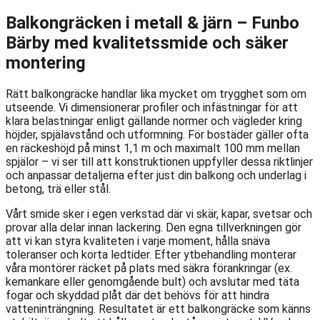
Balkongräcken i metall & järn – Funbo
Bärby med kvalitetssmide och säker
montering
Rätt balkongräcke handlar lika mycket om trygghet som om
utseende. Vi dimensionerar profiler och infästningar för att
klara belastningar enligt gällande normer och vägleder kring
höjder, spjälavstånd och utformning. För bostäder gäller ofta
en räckeshöjd på minst 1,1 m och maximalt 100 mm mellan
spjälor – vi ser till att konstruktionen uppfyller dessa riktlinjer
och anpassar detaljerna efter just din balkong och underlag i
betong, trä eller stål.
Vårt smide sker i egen verkstad där vi skär, kapar, svetsar och
provar alla delar innan lackering. Den egna tillverkningen gör
att vi kan styra kvaliteten i varje moment, hålla snäva
toleranser och korta ledtider. Efter ytbehandling monterar
våra montörer räcket på plats med säkra förankringar (ex.
kemankare eller genomgående bult) och avslutar med täta
fogar och skyddad plåt där det behövs för att hindra
vatteninträngning. Resultatet är ett balkongräcke som känns