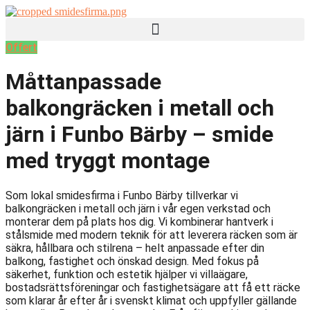
Skip
to
content
Offert
Måttanpassade
balkongräcken i metall och
järn i Funbo Bärby – smide
med tryggt montage
Som lokal smidesfirma i Funbo Bärby tillverkar vi
balkongräcken i metall och järn i vår egen verkstad och
monterar dem på plats hos dig. Vi kombinerar hantverk i
stålsmide med modern teknik för att leverera räcken som är
säkra, hållbara och stilrena – helt anpassade efter din
balkong, fastighet och önskad design. Med fokus på
säkerhet, funktion och estetik hjälper vi villaägare,
bostadsrättsföreningar och fastighetsägare att få ett räcke
som klarar år efter år i svenskt klimat och uppfyller gällande