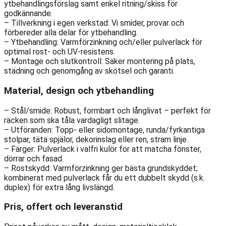
ytbehandlingsförslag samt enkel ritning/skiss för
godkännande.
– Tillverkning i egen verkstad: Vi smider, provar och
förbereder alla delar för ytbehandling.
– Ytbehandling: Varmförzinkning och/eller pulverlack för
optimal rost- och UV-resistens.
– Montage och slutkontroll: Säker montering på plats,
städning och genomgång av skötsel och garanti.
Material, design och ytbehandling
– Stål/smide: Robust, formbart och långlivat – perfekt för
räcken som ska tåla vardagligt slitage.
– Utföranden: Topp- eller sidomontage, runda/fyrkantiga
stolpar, täta spjälor, dekorinslag eller ren, stram linje.
– Färger: Pulverlack i valfri kulör för att matcha fönster,
dörrar och fasad.
– Rostskydd: Varmförzinkning ger bästa grundskyddet;
kombinerat med pulverlack får du ett dubbelt skydd (s.k.
duplex) för extra lång livslängd.
Pris, offert och leveranstid