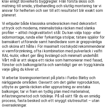
krav enligt Boverkets byggregler. Från första skiss och
mätning till smide, ytbehandling och slutlig montering tar vi
ansvar för helheten och ser till att resultatet blir exakt som
planerat.
Vi erbjuder både klassiska smidesräcken med dekorativt
uttryck och moderna, minimalistiska räcken med slanka
profiler – alltid i högkvalitativt stål. Du kan välja topp- eller
sidomontage, runda eller fyrkantiga stolpar, tätare spjälor för
barnsäkert utförande samt handledare som är greppvänliga
och sköna att hålla i. För maximalt rostskydd rekommenderar
vi varmförzinkning, ofta i kombination med pulverlack i valfri
RAL-kulör, vilket ger lång livslängd och minimalt underhåll.
Vårt mål är att skapa ett räcke som harmonierar med fasad,
fönster och balkongplatta och samtidigt ger en trygg känsla
varje gång du kliver ut.
Vi arbetar lösningsorienterat på plats i Funbo Bärby och
närliggande områden. Oavsett om det gäller nyproduktion,
utbyte av gamla räcken eller upprustning av enstaka
balkonger, tar vi fram en tydlig plan med materialval,
infästningsmetod och tidslinje. På så sätt får du en smidig
process, fasta besked och ett snyggt slutresultat – utan
överraskningar.