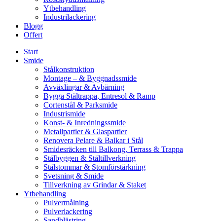
Ytbehandling
Industrilackering
Blogg
Offert
Start
Smide
Stålkonstruktion
Montage – & Byggnadssmide
Avväxlingar & Avbärning
Bygga Ståltrappa, Entresol & Ramp
Cortenstål & Parksmide
Industrismide
Konst- & Inredningssmide
Metallpartier & Glaspartier
Renovera Pelare & Balkar i Stål
Smidesräcken till Balkong, Terrass & Trappa
Stålbyggen & Ståltillverkning
Stålstommar & Stomförstärkning
Svetsning & Smide
Tillverkning av Grindar & Staket
Ytbehandling
Pulvermålning
Pulverlackering
Sandblästring