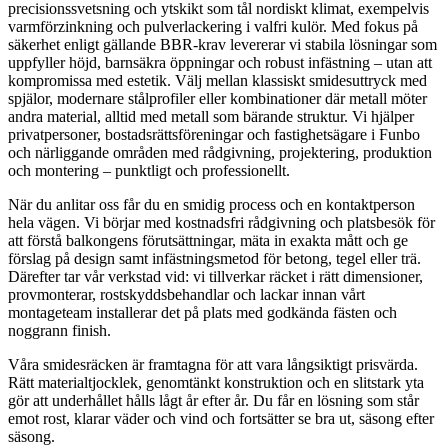
precisionssvetsning och ytskikt som tål nordiskt klimat, exempelvis
varmförzinkning och pulverlackering i valfri kulör. Med fokus på
säkerhet enligt gällande BBR-krav levererar vi stabila lösningar som
uppfyller höjd, barnsäkra öppningar och robust infästning – utan att
kompromissa med estetik. Välj mellan klassiskt smidesuttryck med
spjälor, modernare stålprofiler eller kombinationer där metall möter
andra material, alltid med metall som bärande struktur. Vi hjälper
privatpersoner, bostadsrättsföreningar och fastighetsägare i Funbo
och närliggande områden med rådgivning, projektering, produktion
och montering – punktligt och professionellt.
När du anlitar oss får du en smidig process och en kontaktperson
hela vägen. Vi börjar med kostnadsfri rådgivning och platsbesök för
att förstå balkongens förutsättningar, mäta in exakta mått och ge
förslag på design samt infästningsmetod för betong, tegel eller trä.
Därefter tar vår verkstad vid: vi tillverkar räcket i rätt dimensioner,
provmonterar, rostskyddsbehandlar och lackar innan vårt
montageteam installerar det på plats med godkända fästen och
noggrann finish.
Våra smidesräcken är framtagna för att vara långsiktigt prisvärda.
Rätt materialtjocklek, genomtänkt konstruktion och en slitstark yta
gör att underhållet hålls lågt år efter år. Du får en lösning som står
emot rost, klarar väder och vind och fortsätter se bra ut, säsong efter
säsong.