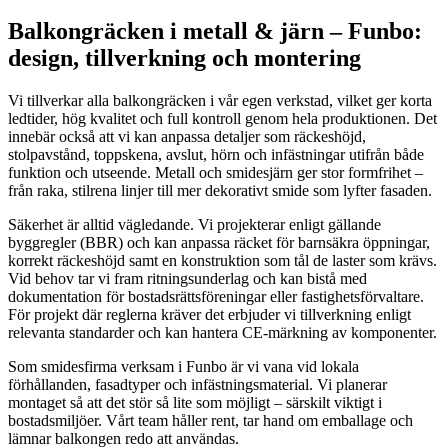
Balkongräcken i metall & järn – Funbo:
design, tillverkning och montering
Vi tillverkar alla balkongräcken i vår egen verkstad, vilket ger korta
ledtider, hög kvalitet och full kontroll genom hela produktionen. Det
innebär också att vi kan anpassa detaljer som räckeshöjd,
stolpavstånd, toppskena, avslut, hörn och infästningar utifrån både
funktion och utseende. Metall och smidesjärn ger stor formfrihet –
från raka, stilrena linjer till mer dekorativt smide som lyfter fasaden.
Säkerhet är alltid vägledande. Vi projekterar enligt gällande
byggregler (BBR) och kan anpassa räcket för barnsäkra öppningar,
korrekt räckeshöjd samt en konstruktion som tål de laster som krävs.
Vid behov tar vi fram ritningsunderlag och kan bistå med
dokumentation för bostadsrättsföreningar eller fastighetsförvaltare.
För projekt där reglerna kräver det erbjuder vi tillverkning enligt
relevanta standarder och kan hantera CE-märkning av komponenter.
Som smidesfirma verksam i Funbo är vi vana vid lokala
förhållanden, fasadtyper och infästningsmaterial. Vi planerar
montaget så att det stör så lite som möjligt – särskilt viktigt i
bostadsmiljöer. Vårt team håller rent, tar hand om emballage och
lämnar balkongen redo att användas.