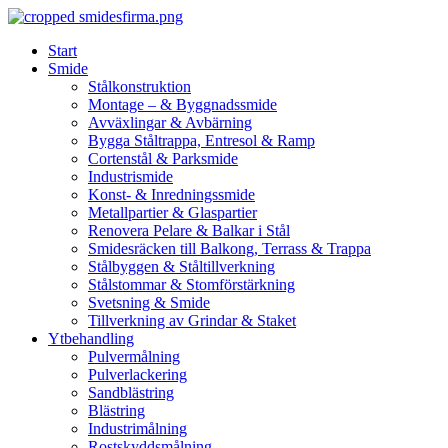
Skip
to
Start
content
Smide
Stålkonstruktion
Montage – & Byggnadssmide
Avväxlingar & Avbärning
Bygga Ståltrappa, Entresol & Ramp
Cortenstål & Parksmide
Industrismide
Konst- & Inredningssmide
Metallpartier & Glaspartier
Renovera Pelare & Balkar i Stål
Smidesräcken till Balkong, Terrass & Trappa
Stålbyggen & Ståltillverkning
Stålstommar & Stomförstärkning
Svetsning & Smide
Tillverkning av Grindar & Staket
Ytbehandling
Pulvermålning
Pulverlackering
Sandblästring
Blästring
Industrimålning
Rostskyddsmålning