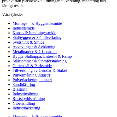
projekt från platsbesök till ritningar, tillverkning, montering tills
färdigt resultat.
Våra tjänster
Montage – & Byggnadssmide
Industrismide
Konst- & Inredningssmide
Stålbyggen & Ståltillverkning
Svetsning & Smide
Avväxlingar & Avbärning
Metallpartier & Glaspartier
Bygga Ståltrappa, Entresol & Ramp
Stålstommar & Stomförstärkning
Cortenstål & Parksmide
Tillverkning av Grindar & Staket
Pulvermålning industri
Pulverlackering industri
Sandblästring
Blästring
Industrimålning
Rostskyddsmålning
Ytbehandling
Industrilackering
Montage – & Byggnadssmide