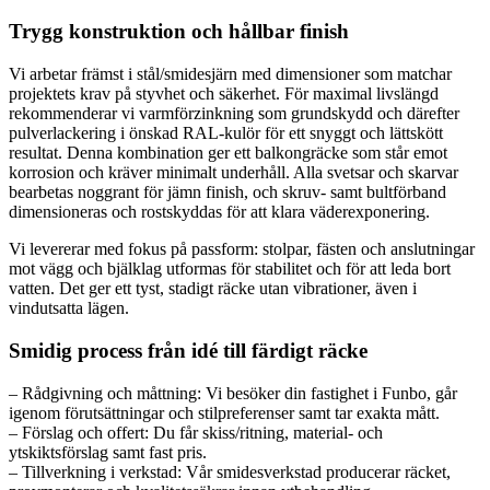
Trygg konstruktion och hållbar finish
Vi arbetar främst i stål/smidesjärn med dimensioner som matchar
projektets krav på styvhet och säkerhet. För maximal livslängd
rekommenderar vi varmförzinkning som grundskydd och därefter
pulverlackering i önskad RAL-kulör för ett snyggt och lättskött
resultat. Denna kombination ger ett balkongräcke som står emot
korrosion och kräver minimalt underhåll. Alla svetsar och skarvar
bearbetas noggrant för jämn finish, och skruv- samt bultförband
dimensioneras och rostskyddas för att klara väderexponering.
Vi levererar med fokus på passform: stolpar, fästen och anslutningar
mot vägg och bjälklag utformas för stabilitet och för att leda bort
vatten. Det ger ett tyst, stadigt räcke utan vibrationer, även i
vindutsatta lägen.
Smidig process från idé till färdigt räcke
– Rådgivning och måttning: Vi besöker din fastighet i Funbo, går
igenom förutsättningar och stilpreferenser samt tar exakta mått.
– Förslag och offert: Du får skiss/ritning, material- och
ytskiktsförslag samt fast pris.
– Tillverkning i verkstad: Vår smidesverkstad producerar räcket,