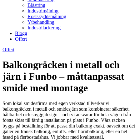
Blästring
Industrimålning
Rostskyddsmålning
Ytbehandling
Industrilackering
Blogg
Offert
Offert
Balkongräcken i metall och
järn i Funbo – måttanpassat
smide med montage
Som lokal smidesfirma med egen verkstad tillverkar vi
balkongräcken i metall och smidesjärn som kombinerar säkerhet,
hållbarhet och snygg design – och vi ansvarar för hela vägen från
första skiss till färdig installation på plats i Funbo. Våra räcken
byggs på beställning för att passa din balkong exakt, oavsett om det
gäller en fransk balkong, enlufts- eller hörnbalkong, eller en hel
fasad på flerbostadshus. Vi jobbar med kvalitetsstål,