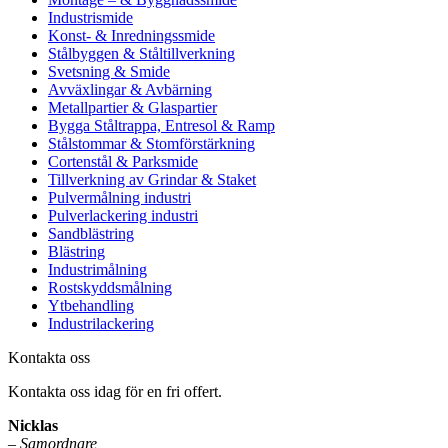
Industrismide
Konst- & Inredningssmide
Stålbyggen & Ståltillverkning
Svetsning & Smide
Avväxlingar & Avbärning
Metallpartier & Glaspartier
Bygga Ståltrappa, Entresol & Ramp
Stålstommar & Stomförstärkning
Cortenstål & Parksmide
Tillverkning av Grindar & Staket
Pulvermålning industri
Pulverlackering industri
Sandblästring
Blästring
Industrimålning
Rostskyddsmålning
Ytbehandling
Industrilackering
Kontakta oss
Kontakta oss idag för en fri offert.
Nicklas
–
Samordnare