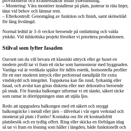
provmonterar och kvalitetssäkrar innan ytbehandling.
– Montering: Våra montörer installerar på plats, justerar in räta linjer,
tätar vid behov och lämnar rent.
– Efterkontroll: Genomgång av funktion och finish, samt skötselråd
för lång livslängd.
Normal ledtid är 3–6 veckor beroende på omfattning och valda
ytskikt. Vid tidskritiska projekt försöker vi prioritera produktionen.
Stilval som lyfter fasaden
Oavsett om du vill bevara ett klassiskt uttryck eller ge huset en
modern profil tar vi fram ett räcke som harmonierar med byggnaden.
Vanliga val är vertikala spjälor för tidlös estetik, horisontella profiler
för ett mer modernt intryck eller perforerad metallplåt för extra
vindskydd och integritet. Toppskena kan fås rund, fyrkantig eller
fasad, och avslut kan göras diskreta eller mer dekorativa beroende
på smak. För franska balkonger utformar vi ett slankt, säkert räcke
som ramar in dörröppningen utan att stjäla ljus.
Redo att uppgradera balkongen med ett säkert och snyggt
balkongräcke i metall eller järn – tillverkat i vår egen verkstad och
monterat på plats i Funbo? Kontakta oss för ett kostnadsfritt
platsbesök och en tydlig offert. Ring eller skicka en förfrågan idag
så tar vi fram en lösning som håller i längden, både funktionellt och