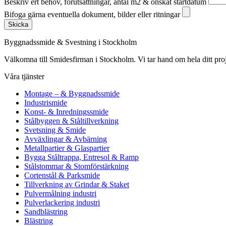
Beskriv ert behov, förutsättningar, antal m2 & önskat startdatum
Bifoga gärna eventuella dokument, bilder eller ritningar
Skicka
Byggnadssmide & Svestning i Stockholm
Välkomna till Smidesfirman i Stockholm. Vi tar hand om hela ditt projekt 
Våra tjänster
Montage – & Byggnadssmide
Industrismide
Konst- & Inredningssmide
Stålbyggen & Ståltillverkning
Svetsning & Smide
Avväxlingar & Avbärning
Metallpartier & Glaspartier
Bygga Ståltrappa, Entresol & Ramp
Stålstommar & Stomförstärkning
Cortenstål & Parksmide
Tillverkning av Grindar & Staket
Pulvermålning industri
Pulverlackering industri
Sandblästring
Blästring