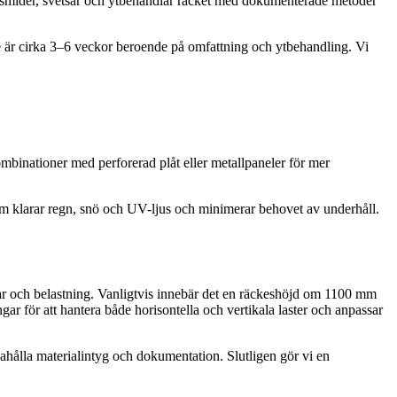
vi smider, svetsar och ytbehandlar räcket med dokumenterade metoder
cke är cirka 3–6 veckor beroende på omfattning och ytbehandling. Vi
ombinationer med perforerad plåt eller metallpaneler för mer
som klarar regn, snö och UV-ljus och minimerar behovet av underhåll.
ar och belastning. Vanligtvis innebär det en räckeshöjd om 1100 mm
ar för att hantera både horisontella och vertikala laster och anpassar
dahålla materialintyg och dokumentation. Slutligen gör vi en