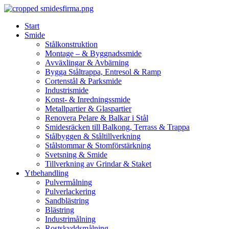
Skip
to
Start
content
Smide
Stålkonstruktion
Montage – & Byggnadssmide
Avväxlingar & Avbärning
Bygga Ståltrappa, Entresol & Ramp
Cortenstål & Parksmide
Industrismide
Konst- & Inredningssmide
Metallpartier & Glaspartier
Renovera Pelare & Balkar i Stål
Smidesräcken till Balkong, Terrass & Trappa
Stålbyggen & Ståltillverkning
Stålstommar & Stomförstärkning
Svetsning & Smide
Tillverkning av Grindar & Staket
Ytbehandling
Pulvermålning
Pulverlackering
Sandblästring
Blästring
Industrimålning
Rostskyddsmålning