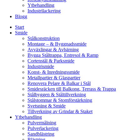
Ytbehandling
Industrilackering
Blogg
Start
Smide
Stålkonstruktion
Montage – & Byggnadssmide
Avväxlingar & Avbärning
Bygga Ståltrappa, Entresol & Ramp
Cortenstål & Parksmide
Industrismide
Konst- & Inredningssmide
Metallpartier & Glaspartier
Renovera Pelare & Balkar i Stål
Smidesräcken till Balkong, Terrass & Trappa
Stålbyggen & Ståltillverkning
Stålstommar & Stomförstärkning
Svetsning & Smide
Tillverkning av Grindar & Staket
Ytbehandling
Pulvermålning
Pulverlackering
Sandblästring
Blästring