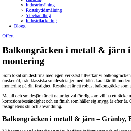
Industrimålning
Rostskyddsmålning
Ytbehandling
Industrilackering
Blogg
Offert
Balkongräcken i metall & järn 
montering
Som lokal smidesfirma med egen verkstad tillverkar vi balkongräcken i 
önskemål, från klassiska smidesdetaljer med tidlös karaktär till modern
montering på din fastighet. Resultatet är ett robust balkongräcke som 
Metall och smidesjärn är ett naturligt val för dig som vill ha ett räc
korrosionsbeständighet och en finish som håller sig snygg år efter år. O
fastighetens stil och användning.
Balkongräcken i metall & järn – Gränby,