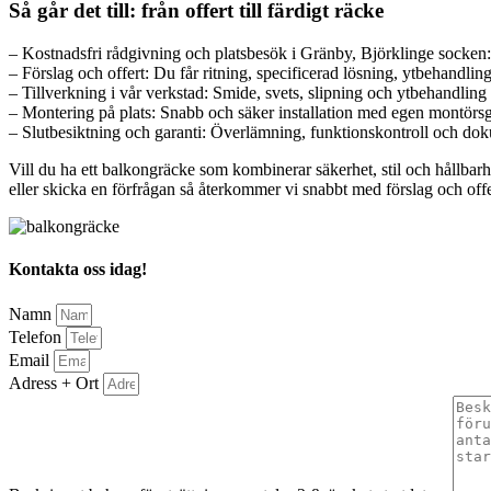
Så går det till: från offert till färdigt räcke
– Kostnadsfri rådgivning och platsbesök i Gränby, Björklinge socken: 
– Förslag och offert: Du får ritning, specificerad lösning, ytbehandling
– Tillverkning i vår verkstad: Smide, svets, slipning och ytbehandling
– Montering på plats: Snabb och säker installation med egen montörsgr
– Slutbesiktning och garanti: Överlämning, funktionskontroll och dok
Vill du ha ett balkongräcke som kombinerar säkerhet, stil och hållbarh
eller skicka en förfrågan så återkommer vi snabbt med förslag och offe
Kontakta oss idag!
Namn
Telefon
Email
Adress + Ort