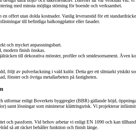
m design samt höjd- och säkerhetskrav. Därefter tar vår verkstad vid: 
montering med minsta möjliga störning för boende och verksamhet.
h en offert utan dolda kostnader. Vanlig leveranstid för ett standardrä
stningar till befintliga balkongplattor eller fasader.
tarkt och mycket anpassningsbart.
ad, modern finish önskas.
 spjälräcken till dekorativa mönster, profiler och smidesornament. Även k
följt av pulverlackning i vald kulör. Detta ger ett slitstarkt ytskikt 
sad, fönster och övriga metallarbeten på fastigheten.
en
och utformar enligt Boverkets byggregler (BBR) gällande höjd, öppning
 samt lösningar som minimerar klättringsrisk. Vi projekterar infästning
alitet och passform. Vid behov arbetar vi enligt EN 1090 och kan tillhan
åd så att räcket behåller funktion och finish länge.