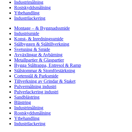
Industrimålning
Rostskyddsmålning
Ytbehandling
Industrilackering
Montage – & Byggnadssmide
Industrismide
Konst- & Inredningssmide
Stålbyggen & Ståltillverkning
Svetsning & Smide
Avväxlingar & Avbärning
Metallpartier & Glaspartier
Bygga Ståltrappa, Entresol & Ramp
Stålstommar & Stomförstärkning
Cortenstål & Parksmide
Tillverkning av Grindar & Staket
Pulvermålning industri
Pulverlackering industri
Sandblästring
Blästring
Industrimålning
Rostskyddsmålning
Ytbehandling
Industrilackering