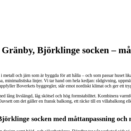
i Gränby, Björklinge socken – 
metall och järn som är byggda för att hålla – och som passar huset lika 
a, minimalistiska linjer. Vi tar hand om hela kedjan: rådgivning, uppmät
uppfyller Boverkets byggregler, står emot nordiskt klimat och ger ett t
ke med lång livslängd, låg skötsel och hög formstabilitet. Kombinera va
avsett om det gäller en fransk balkong, ett räcke till en villabalkong ell
 Björklinge socken med måttanpassning och