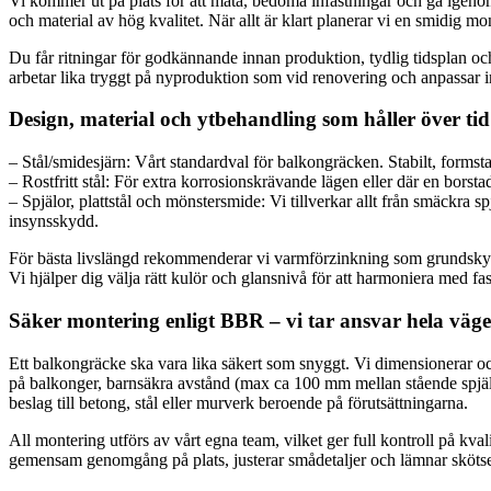
Vi kommer ut på plats för att mäta, bedöma infästningar och gå igeno
och material av hög kvalitet. När allt är klart planerar vi en smidig 
Du får ritningar för godkännande innan produktion, tydlig tidsplan oc
arbetar lika tryggt på nyproduktion som vid renovering och anpassar infä
Design, material och ytbehandling som håller över tid
– Stål/smidesjärn: Vårt standardval för balkongräcken. Stabilt, forms
– Rostfritt stål: För extra korrosionskrävande lägen eller där en borst
– Spjälor, plattstål och mönstersmide: Vi tillverkar allt från smäckra
insynsskydd.
För bästa livslängd rekommenderar vi varmförzinkning som grundskydd, 
Vi hjälper dig välja rätt kulör och glansnivå för att harmoniera med fa
Säker montering enligt BBR – vi tar ansvar hela väg
Ett balkongräcke ska vara lika säkert som snyggt. Vi dimensionerar 
på balkonger, barnsäkra avstånd (max ca 100 mm mellan stående spjälor)
beslag till betong, stål eller murverk beroende på förutsättningarna.
All montering utförs av vårt egna team, vilket ger full kontroll på kv
gemensam genomgång på plats, justerar smådetaljer och lämnar skötselr