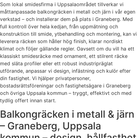
Som lokal smidesfirma i Uppsalaområdet tillverkar vi
måttanpassade balkongräcken i metall och järn i vår egen
verkstad – och installerar dem på plats i Graneberg. Med
full kontroll över hela kedjan, från uppmätning och
konstruktion till smide, ytbehandling och montering, kan vi
leverera räcken som håller hög finish, klarar nordiskt
klimat och följer gällande regler. Oavsett om du vill ha ett
klassiskt smidesräcke med ornament, ett stilrent räcke
med släta profiler eller ett robust industripräglat
utförande, anpassar vi design, infästning och kulör efter
din fastighet. Vi hjälper privatpersoner,
bostadsrättsföreningar och fastighetsägare i Graneberg
och övriga Uppsala kommun – tryggt, effektivt och med
tydlig offert innan start.
Balkongräcken i metall & järn
– Graneberg, Uppsala
kommun – design, hållfasthet