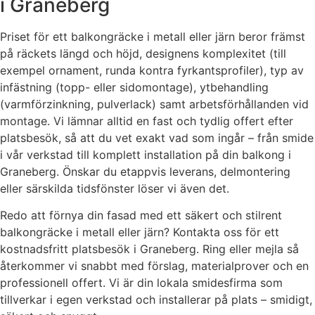
i Graneberg
Priset för ett balkongräcke i metall eller järn beror främst
på räckets längd och höjd, designens komplexitet (till
exempel ornament, runda kontra fyrkantsprofiler), typ av
infästning (topp- eller sidomontage), ytbehandling
(varmförzinkning, pulverlack) samt arbetsförhållanden vid
montage. Vi lämnar alltid en fast och tydlig offert efter
platsbesök, så att du vet exakt vad som ingår – från smide
i vår verkstad till komplett installation på din balkong i
Graneberg. Önskar du etappvis leverans, delmontering
eller särskilda tidsfönster löser vi även det.
Redo att förnya din fasad med ett säkert och stilrent
balkongräcke i metall eller järn? Kontakta oss för ett
kostnadsfritt platsbesök i Graneberg. Ring eller mejla så
återkommer vi snabbt med förslag, materialprover och en
professionell offert. Vi är din lokala smidesfirma som
tillverkar i egen verkstad och installerar på plats – smidigt,