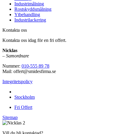
Industrimålning
Rostskyddsmålning
Ytbehandling
Industrilackering
Kontakta oss
Kontakta oss idag för en fri offert.
Nicklas
–
Samordnare
Nummer:
010-555 89 78
Mail: offert@smidesfirma.se
Integritetspolicy
Vi utför arbeten i hela
Stockholm
Fri Offert
Sitemap
Vill du bli kontaktad?