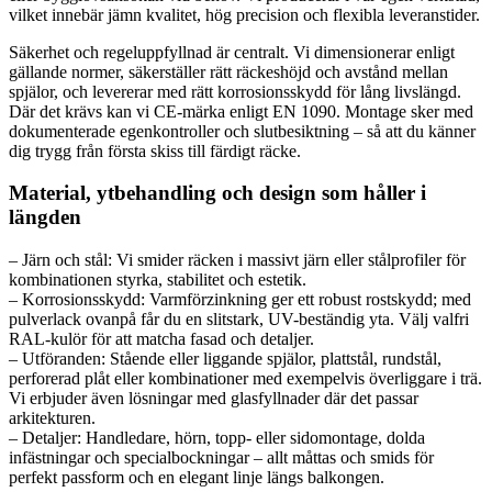
vilket innebär jämn kvalitet, hög precision och flexibla leveranstider.
Säkerhet och regeluppfyllnad är centralt. Vi dimensionerar enligt
gällande normer, säkerställer rätt räckeshöjd och avstånd mellan
spjälor, och levererar med rätt korrosionsskydd för lång livslängd.
Där det krävs kan vi CE-märka enligt EN 1090. Montage sker med
dokumenterade egenkontroller och slutbesiktning – så att du känner
dig trygg från första skiss till färdigt räcke.
Material, ytbehandling och design som håller i
längden
– Järn och stål: Vi smider räcken i massivt järn eller stålprofiler för
kombinationen styrka, stabilitet och estetik.
– Korrosionsskydd: Varmförzinkning ger ett robust rostskydd; med
pulverlack ovanpå får du en slitstark, UV-beständig yta. Välj valfri
RAL-kulör för att matcha fasad och detaljer.
– Utföranden: Stående eller liggande spjälor, plattstål, rundstål,
perforerad plåt eller kombinationer med exempelvis överliggare i trä.
Vi erbjuder även lösningar med glasfyllnader där det passar
arkitekturen.
– Detaljer: Handledare, hörn, topp- eller sidomontage, dolda
infästningar och specialbockningar – allt måttas och smids för
perfekt passform och en elegant linje längs balkongen.