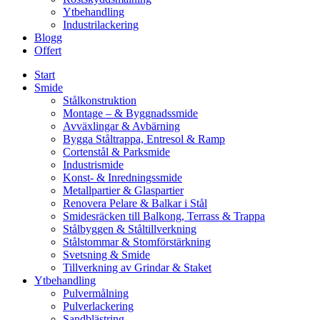
Ytbehandling
Industrilackering
Blogg
Offert
Start
Smide
Stålkonstruktion
Montage – & Byggnadssmide
Avväxlingar & Avbärning
Bygga Ståltrappa, Entresol & Ramp
Cortenstål & Parksmide
Industrismide
Konst- & Inredningssmide
Metallpartier & Glaspartier
Renovera Pelare & Balkar i Stål
Smidesräcken till Balkong, Terrass & Trappa
Stålbyggen & Ståltillverkning
Stålstommar & Stomförstärkning
Svetsning & Smide
Tillverkning av Grindar & Staket
Ytbehandling
Pulvermålning
Pulverlackering
Sandblästring