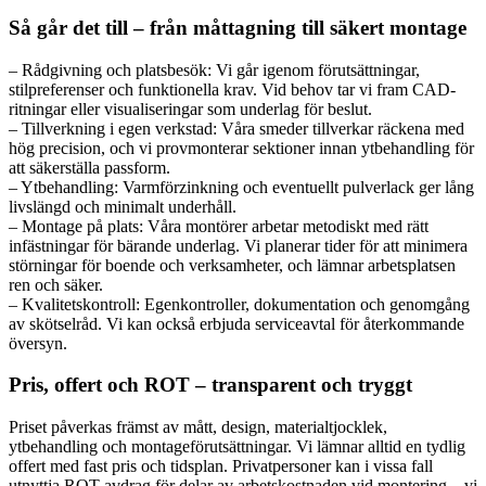
Så går det till – från måttagning till säkert montage
– Rådgivning och platsbesök: Vi går igenom förutsättningar,
stilpreferenser och funktionella krav. Vid behov tar vi fram CAD-
ritningar eller visualiseringar som underlag för beslut.
– Tillverkning i egen verkstad: Våra smeder tillverkar räckena med
hög precision, och vi provmonterar sektioner innan ytbehandling för
att säkerställa passform.
– Ytbehandling: Varmförzinkning och eventuellt pulverlack ger lång
livslängd och minimalt underhåll.
– Montage på plats: Våra montörer arbetar metodiskt med rätt
infästningar för bärande underlag. Vi planerar tider för att minimera
störningar för boende och verksamheter, och lämnar arbetsplatsen
ren och säker.
– Kvalitetskontroll: Egenkontroller, dokumentation och genomgång
av skötselråd. Vi kan också erbjuda serviceavtal för återkommande
översyn.
Pris, offert och ROT – transparent och tryggt
Priset påverkas främst av mått, design, materialtjocklek,
ytbehandling och montageförutsättningar. Vi lämnar alltid en tydlig
offert med fast pris och tidsplan. Privatpersoner kan i vissa fall
utnyttja ROT-avdrag för delar av arbetskostnaden vid montering – vi