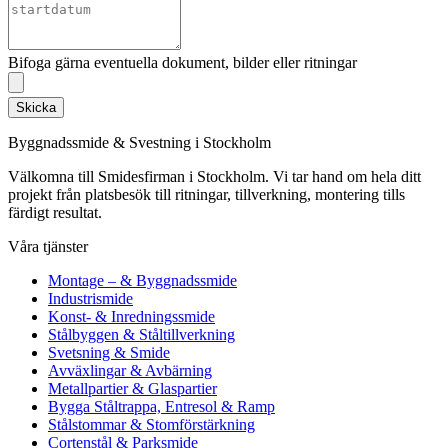
Bifoga gärna eventuella dokument, bilder eller ritningar
Skicka
Byggnadssmide & Svestning i Stockholm
Välkomna till Smidesfirman i Stockholm. Vi tar hand om hela ditt
projekt från platsbesök till ritningar, tillverkning, montering tills
färdigt resultat.
Våra tjänster
Montage – & Byggnadssmide
Industrismide
Konst- & Inredningssmide
Stålbyggen & Ståltillverkning
Svetsning & Smide
Avväxlingar & Avbärning
Metallpartier & Glaspartier
Bygga Ståltrappa, Entresol & Ramp
Stålstommar & Stomförstärkning
Cortenstål & Parksmide