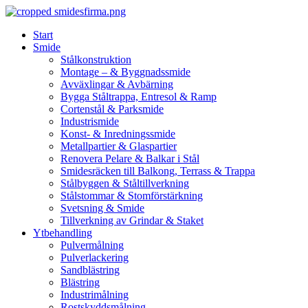
Skip
to
Start
content
Smide
Stålkonstruktion
Montage – & Byggnadssmide
Avväxlingar & Avbärning
Bygga Ståltrappa, Entresol & Ramp
Cortenstål & Parksmide
Industrismide
Konst- & Inredningssmide
Metallpartier & Glaspartier
Renovera Pelare & Balkar i Stål
Smidesräcken till Balkong, Terrass & Trappa
Stålbyggen & Ståltillverkning
Stålstommar & Stomförstärkning
Svetsning & Smide
Tillverkning av Grindar & Staket
Ytbehandling
Pulvermålning
Pulverlackering
Sandblästring
Blästring
Industrimålning
Rostskyddsmålning