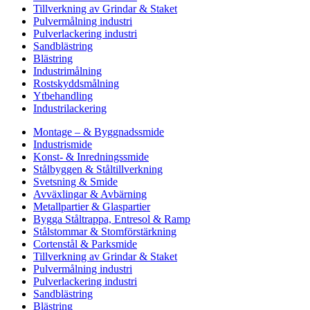
Tillverkning av Grindar & Staket
Pulvermålning industri
Pulverlackering industri
Sandblästring
Blästring
Industrimålning
Rostskyddsmålning
Ytbehandling
Industrilackering
Montage – & Byggnadssmide
Industrismide
Konst- & Inredningssmide
Stålbyggen & Ståltillverkning
Svetsning & Smide
Avväxlingar & Avbärning
Metallpartier & Glaspartier
Bygga Ståltrappa, Entresol & Ramp
Stålstommar & Stomförstärkning
Cortenstål & Parksmide
Tillverkning av Grindar & Staket
Pulvermålning industri
Pulverlackering industri
Sandblästring
Blästring