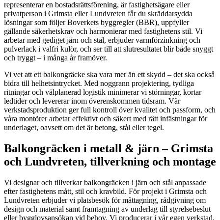
representerar en bostadsrättsförening, är fastighetsägare eller
privatperson i Grimsta eller Lundvreten får du skräddarsydda
lösningar som följer Boverkets byggregler (BBR), uppfyller
gällande säkerhetskrav och harmonierar med fastighetens stil. Vi
arbetar med gediget järn och stål, erbjuder varmförzinkning och
pulverlack i valfri kulör, och ser till att slutresultatet blir både snyggt
och tryggt – i många år framöver.
Vi vet att ett balkongräcke ska vara mer än ett skydd – det ska också
bidra till helhetsintrycket. Med noggrann projektering, tydliga
ritningar och välplanerad logistik minimerar vi störningar, kortar
ledtider och levererar inom överenskommen tidsram. Vår
verkstadsproduktion ger full kontroll över kvalitet och passform, och
våra montörer arbetar effektivt och säkert med rätt infästningar för
underlaget, oavsett om det är betong, stål eller tegel.
Balkongräcken i metall & järn – Grimsta
och Lundvreten, tillverkning och montage
Vi designar och tillverkar balkongräcken i järn och stål anpassade
efter fastighetens mått, stil och kravbild. För projekt i Grimsta och
Lundvreten erbjuder vi platsbesök för måttagning, rådgivning om
design och material samt framtagning av underlag till styrelsebeslut
eller bygglovsansökan vid behov. Vi producerar i vår egen verkstad,