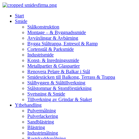
Skip
to
Start
content
Smide
Stålkonstruktion
Montage – & Byggnadssmide
Avväxlingar & Avbärning
Bygga Ståltrappa, Entresol & Ramp
Cortenstål & Parksmide
Industrismide
Konst- & Inredningssmide
Metallpartier & Glaspartier
Renovera Pelare & Balkar i Stål
Smidesräcken till Balkong, Terrass & Trappa
Stålbyggen & Ståltillverkning
Stålstommar & Stomförstärkning
Svetsning & Smide
Tillverkning av Grindar & Staket
Ytbehandling
Pulvermålning
Pulverlackering
Sandblästring
Blästring
Industrimålning
Rostskyddsmålning