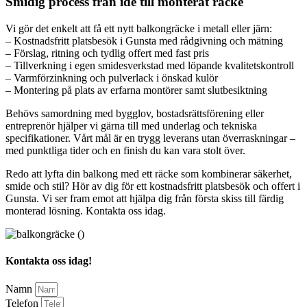
Smidig process från idé till monterat räcke
Vi gör det enkelt att få ett nytt balkongräcke i metall eller järn:
– Kostnadsfritt platsbesök i Gunsta med rådgivning och mätning
– Förslag, ritning och tydlig offert med fast pris
– Tillverkning i egen smidesverkstad med löpande kvalitetskontroll
– Varmförzinkning och pulverlack i önskad kulör
– Montering på plats av erfarna montörer samt slutbesiktning
Behövs samordning med bygglov, bostadsrättsförening eller
entreprenör hjälper vi gärna till med underlag och tekniska
specifikationer. Vårt mål är en trygg leverans utan överraskningar –
med punktliga tider och en finish du kan vara stolt över.
Redo att lyfta din balkong med ett räcke som kombinerar säkerhet,
smide och stil? Hör av dig för ett kostnadsfritt platsbesök och offert i
Gunsta. Vi ser fram emot att hjälpa dig från första skiss till färdig
monterad lösning. Kontakta oss idag.
Kontakta oss idag!
Namn
Telefon