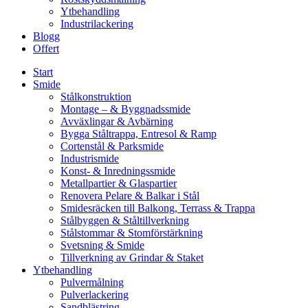
Ytbehandling
Industrilackering
Blogg
Offert
Start
Smide
Stålkonstruktion
Montage – & Byggnadssmide
Avväxlingar & Avbärning
Bygga Ståltrappa, Entresol & Ramp
Cortenstål & Parksmide
Industrismide
Konst- & Inredningssmide
Metallpartier & Glaspartier
Renovera Pelare & Balkar i Stål
Smidesräcken till Balkong, Terrass & Trappa
Stålbyggen & Ståltillverkning
Stålstommar & Stomförstärkning
Svetsning & Smide
Tillverkning av Grindar & Staket
Ytbehandling
Pulvermålning
Pulverlackering
Sandblästring