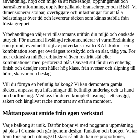
användning, höjd och miljö så att räckeshöjd, öppningsmått och
barnsäker utformning uppfyller gällande branschregler och BBR. Vi
dimensionerar stolpar, överliggare och infästningar för att tåla
belastningar över tid och levererar räcken som känns stabila från
första greppet.
Ytbehandlingen väljer vi tillsammans utifrån din miljö och önskade
uttryck. För maximal livslängd rekommenderar vi varmförzinkning
som grund, eventuellt följt av pulverlack i valfri RAL-kulör – en
kombination som ger överlägset rostskydd och en slät, tålig yta. För
mer exklusiva miljöer erbjuder vi även rostfritt stål eller
kombinationer med perforerad plåt. Oavsett stil får du en enhetlig
finish och detaljer som håller hög klass, från svetsar och slipning till
hörn, skarvar och beslag.
Vill du förnya en befintlig balkong? Vi kan demontera gamla
räcken, anpassa nya infästningar till befintligt underlag och ta hand
om bortforsling. Med oss får du en komplett lösning – ett snyggt,
säkert och långlivat räcke monterat av erfarna montörer.
Måttanpassat smide från egen verkstad
Varje balkong är unik. Därför börjar vi med noggrann uppmätning
på plats i Gunsta och går igenom design, funktion och budget. Vi tar
fram förslag och ritning/3D-skiss så att du kan se proportioner,