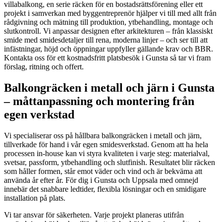
villabalkong, en serie räcken för en bostadsrättsförening eller ett
projekt i samverkan med byggentreprenör hjälper vi till med allt från
rådgivning och mätning till produktion, ytbehandling, montage och
slutkontroll. Vi anpassar designen efter arkitekturen – från klassiskt
smide med smidesdetaljer till rena, moderna linjer – och ser till att
infästningar, höjd och öppningar uppfyller gällande krav och BBR.
Kontakta oss för ett kostnadsfritt platsbesök i Gunsta så tar vi fram
förslag, ritning och offert.
Balkongräcken i metall och järn i Gunsta
– måttanpassning och montering från
egen verkstad
Vi specialiserar oss på hållbara balkongräcken i metall och järn,
tillverkade för hand i vår egen smidesverkstad. Genom att ha hela
processen in-house kan vi styra kvaliteten i varje steg: materialval,
svetsar, passform, ytbehandling och slutfinish. Resultatet blir räcken
som håller formen, står emot väder och vind och är bekväma att
använda år efter år. För dig i Gunsta och Uppsala med omnejd
innebär det snabbare ledtider, flexibla lösningar och en smidigare
installation på plats.
Vi tar ansvar för säkerheten. Varje projekt planeras utifrån