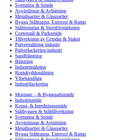
Svetsning & Smide
Avväxlingar & Avbärning
Metallpartier & Glaspartier
Bygga Ståltrappa, Entresol & Ramp
Stålstommar & Stomförstärkning
Cortenstål & Parksmide
Tillverkning av Grindar & Staket
Pulvermålning industri
Pulverlackering industri
Sandblästring
Blästring
Industrimålning
Rostskyddsmålning
Ytbehandling
Industrilackering
Montage – & Byggnadssmide
Industrismide
Konst- & Inredningssmide
Stålbyggen & Ståltillverkning
Svetsning & Smide
Avväxlingar & Avbärning
Metallpartier & Glaspartier
Bygga Ståltrappa, Entresol & Ramp
Stålstommar & Stomförstärkning