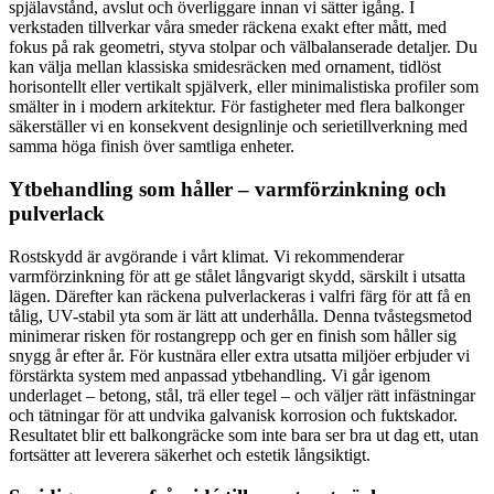
spjälavstånd, avslut och överliggare innan vi sätter igång. I
verkstaden tillverkar våra smeder räckena exakt efter mått, med
fokus på rak geometri, styva stolpar och välbalanserade detaljer. Du
kan välja mellan klassiska smidesräcken med ornament, tidlöst
horisontellt eller vertikalt spjälverk, eller minimalistiska profiler som
smälter in i modern arkitektur. För fastigheter med flera balkonger
säkerställer vi en konsekvent designlinje och serietillverkning med
samma höga finish över samtliga enheter.
Ytbehandling som håller – varmförzinkning och
pulverlack
Rostskydd är avgörande i vårt klimat. Vi rekommenderar
varmförzinkning för att ge stålet långvarigt skydd, särskilt i utsatta
lägen. Därefter kan räckena pulverlackeras i valfri färg för att få en
tålig, UV-stabil yta som är lätt att underhålla. Denna tvåstegsmetod
minimerar risken för rostangrepp och ger en finish som håller sig
snygg år efter år. För kustnära eller extra utsatta miljöer erbjuder vi
förstärkta system med anpassad ytbehandling. Vi går igenom
underlaget – betong, stål, trä eller tegel – och väljer rätt infästningar
och tätningar för att undvika galvanisk korrosion och fuktskador.
Resultatet blir ett balkongräcke som inte bara ser bra ut dag ett, utan
fortsätter att leverera säkerhet och estetik långsiktigt.