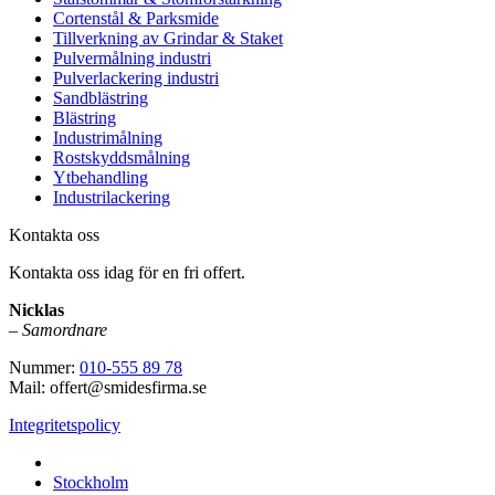
Cortenstål & Parksmide
Tillverkning av Grindar & Staket
Pulvermålning industri
Pulverlackering industri
Sandblästring
Blästring
Industrimålning
Rostskyddsmålning
Ytbehandling
Industrilackering
Kontakta oss
Kontakta oss idag för en fri offert.
Nicklas
–
Samordnare
Nummer:
010-555 89 78
Mail: offert@smidesfirma.se
Integritetspolicy
Vi utför arbeten i hela
Stockholm