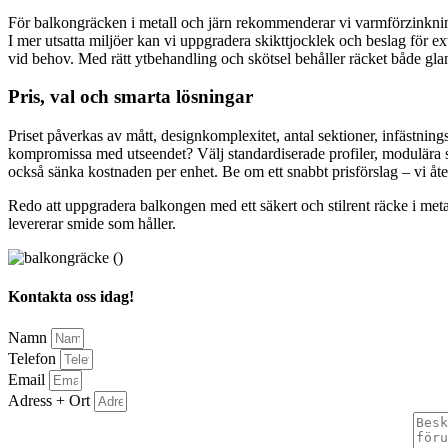
För balkongräcken i metall och järn rekommenderar vi varmförzinknin
I mer utsatta miljöer kan vi uppgradera skikttjocklek och beslag för ex
vid behov. Med rätt ytbehandling och skötsel behåller räcket både gla
Pris, val och smarta lösningar
Priset påverkas av mått, designkomplexitet, antal sektioner, infästning
kompromissa med utseendet? Välj standardiserade profiler, modulära s
också sänka kostnaden per enhet. Be om ett snabbt prisförslag – vi 
Redo att uppgradera balkongen med ett säkert och stilrent räcke i metal
levererar smide som håller.
Kontakta oss idag!
Namn
Telefon
Email
Adress + Ort