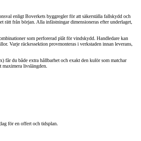
onsval enligt Boverkets byggregler för att säkerställa fallskydd och
rätt från början. Alla infästningar dimensioneras efter underlaget,
r kombinationer som perforerad plåt för vindskydd. Handledare kan
fällor. Varje räckessektion provmonteras i verkstaden innan leverans,
ex) får du både extra hållbarhet och exakt den kulör som matchar
att maximera livslängden.
g för en offert och tidsplan.