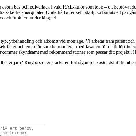
g som bas och pulverlack i vald RAL-kulör som topp – ett beprövat du
tra säkerhetsmarginaler. Underhåll är enkelt: skölj bort smuts ett par gå
ns och funktion under lång tid.
styp, ytbehandling och åtkomst vid montage. Vi arbetar transparent och l
ektioner och en kulör som harmonierar med fasaden för ett tidlöst intr
återkommer skyndsamt med rekommendationer som passar ditt projekt i 
l eller järn? Ring oss eller skicka en förfrågan för kostnadsfritt hembes