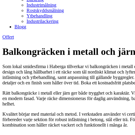
Industrimålning
Rostskyddsmålning
Ytbehandling
Industrilackering
Blogg
Offert
Balkongräcken i metall och jär
Som lokal smidesfirma i Haberga tillverkar vi balkongräcken i metall oc
design och lång hållbarhet i ett räcke som tål nordiskt klimat och lyfte
infästning och ytbehandling, samt anpassning till gällande byggregler.
detaljer och en finish som håller över tid. Boka ett kostnadsfritt plats
Rätt balkongräcke i metall eller järn ger både trygghet och karaktär. Vi
en modern fasad. Varje räcke dimensioneras för daglig användning, barn
helhet.
Kvalitet börjar med material och metod. I verkstaden använder vi certi
förbereder varje sektion för robust infästning i betong, stål eller tr
kombination som håller räcket vackert och funktionellt i många år.