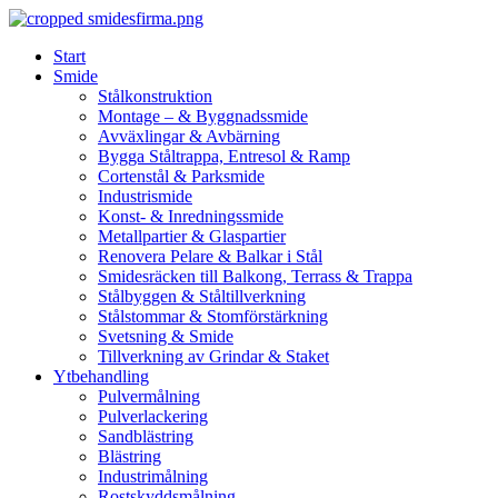
Skip
to
Start
content
Smide
Stålkonstruktion
Montage – & Byggnadssmide
Avväxlingar & Avbärning
Bygga Ståltrappa, Entresol & Ramp
Cortenstål & Parksmide
Industrismide
Konst- & Inredningssmide
Metallpartier & Glaspartier
Renovera Pelare & Balkar i Stål
Smidesräcken till Balkong, Terrass & Trappa
Stålbyggen & Ståltillverkning
Stålstommar & Stomförstärkning
Svetsning & Smide
Tillverkning av Grindar & Staket
Ytbehandling
Pulvermålning
Pulverlackering
Sandblästring
Blästring
Industrimålning
Rostskyddsmålning