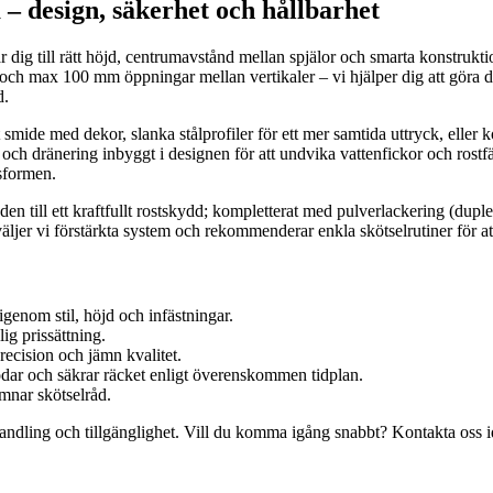
– design, säkerhet och hållbarhet
r dig till rätt höjd, centrumavstånd mellan spjälor och smarta konstrukti
h max 100 mm öppningar mellan vertikaler – vi hjälper dig att göra det 
d.
t smide med dekor, slanka stålprofiler för ett mer samtida uttryck, elle
on och dränering inbyggt i designen för att undvika vattenfickor och rost
sformen.
n till ett kraftfullt rostskydd; kompletterat med pulverlackering (dupl
n väljer vi förstärkta system och rekommenderar enkla skötselrutiner för 
genom stil, höjd och infästningar.
ig prissättning.
recision och jämn kvalitet.
lodar och säkrar räcket enligt överenskommen tidplan.
ämnar skötselråd.
ndling och tillgänglighet. Vill du komma igång snabbt? Kontakta oss ida