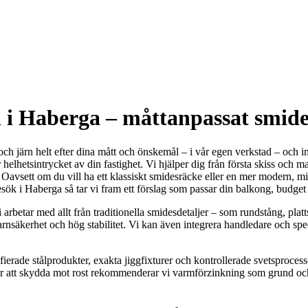
n i Haberga – måttanpassat smi
h järn helt efter dina mått och önskemål – i vår egen verkstad – och ins
r helhetsintrycket av din fastighet. Vi hjälper dig från första skiss och 
 Oavsett om du vill ha ett klassiskt smidesräcke eller en mer modern, min
besök i Haberga så tar vi fram ett förslag som passar din balkong, budget 
 arbetar med allt från traditionella smidesdetaljer – som rundstång, platts
säkerhet och hög stabilitet. Vi kan även integrera handledare och speci
fierade stålprodukter, exakta jiggfixturer och kontrollerade svetsprocess
ä. För att skydda mot rost rekommenderar vi varmförzinkning som grund oc