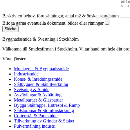
Beskriv ert behov, förutsättningar, antal m2 & önskat startdatum
Bifoga gärna eventuella dokument, bilder eller ritningar
Skicka
Byggnadssmide & Svestning i Stockholm
Välkomna till Smidesfirman i Stockholm. Vi tar hand om hela ditt projekt 
Våra tjänster
Montage – & Byggnadssmide
Industrismide
Konst- & Inredningssmide
Stålbyggen & Ståltillverkning
Svetsning & Smide
Avväxlingar & Avbärning
Metallpartier & Glaspartier
Bygga Ståltrappa, Entresol & Ramp
Stålstommar & Stomförstärkning
Cortenstål & Parksmide
Tillverkning av Grindar & Staket
Pulvermålning industri