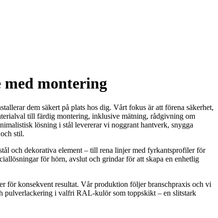
de med montering
tallerar dem säkert på plats hos dig. Vårt fokus är att förena säkerhet,
materialval till färdig montering, inklusive mätning, rådgivning om
imalistisk lösning i stål levererar vi noggrant hantverk, snygga
och stil.
tål och dekorativa element – till rena linjer med fyrkantsprofiler för
allösningar för hörn, avslut och grindar för att skapa en enhetlig
er för konsekvent resultat. Vår produktion följer branschpraxis och vi
h pulverlackering i valfri RAL-kulör som toppskikt – en slitstark