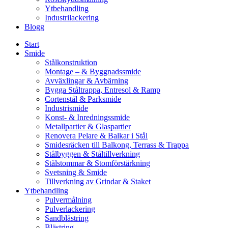
Ytbehandling
Industrilackering
Blogg
Start
Smide
Stålkonstruktion
Montage – & Byggnadssmide
Avväxlingar & Avbärning
Bygga Ståltrappa, Entresol & Ramp
Cortenstål & Parksmide
Industrismide
Konst- & Inredningssmide
Metallpartier & Glaspartier
Renovera Pelare & Balkar i Stål
Smidesräcken till Balkong, Terrass & Trappa
Stålbyggen & Ståltillverkning
Stålstommar & Stomförstärkning
Svetsning & Smide
Tillverkning av Grindar & Staket
Ytbehandling
Pulvermålning
Pulverlackering
Sandblästring
Blästring