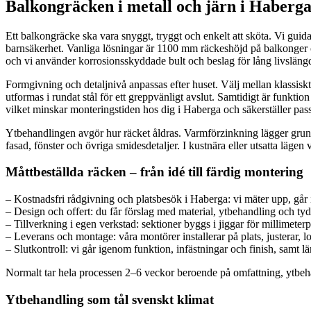
Balkongräcken i metall och järn i Haberga 
Ett balkongräcke ska vara snyggt, tryggt och enkelt att sköta. Vi guida
barnsäkerhet. Vanliga lösningar är 1100 mm räckeshöjd på balkonger oc
och vi använder korrosionsskyddade bult och beslag för lång livsläng
Formgivning och detaljnivå anpassas efter huset. Välj mellan klassisk
utformas i rundat stål för ett greppvänligt avslut. Samtidigt är funkti
vilket minskar monteringstiden hos dig i Haberga och säkerställer pas
Ytbehandlingen avgör hur räcket åldras. Varmförzinkning lägger grunde
fasad, fönster och övriga smidesdetaljer. I kustnära eller utsatta läge
Måttbeställda räcken – från idé till färdig montering
– Kostnadsfri rådgivning och platsbesök i Haberga: vi mäter upp, går i
– Design och offert: du får förslag med material, ytbehandling och tydl
– Tillverkning i egen verkstad: sektioner byggs i jiggar för millimeterp
– Leverans och montage: våra montörer installerar på plats, justerar, 
– Slutkontroll: vi går igenom funktion, infästningar och finish, samt l
Normalt tar hela processen 2–6 veckor beroende på omfattning, ytbeha
Ytbehandling som tål svenskt klimat