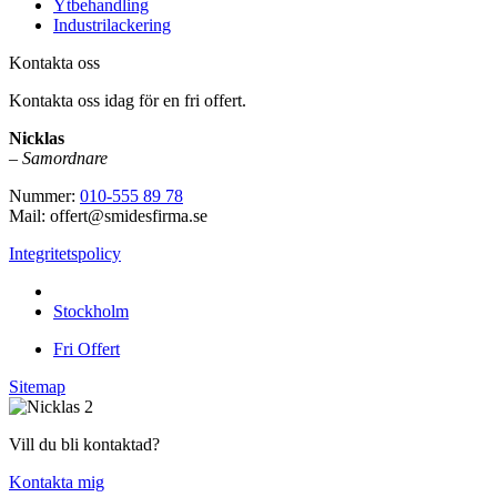
Ytbehandling
Industrilackering
Kontakta oss
Kontakta oss idag för en fri offert.
Nicklas
–
Samordnare
Nummer:
010-555 89 78
Mail: offert@smidesfirma.se
Integritetspolicy
Vi utför arbeten i hela
Stockholm
Fri Offert
Sitemap
Vill du bli kontaktad?
Kontakta mig