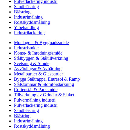
Pulverlackering industri
Sandblästring
Blästring
Industrimålning
Rostskyddsmålning
Ytbehandling
Industrilackering
Montage – & Byggnadssmide
Industrismide
Konst- & Inredningssmide
Stålbyggen & Ståltillverkning
Svetsning & Smide
Avväxlingar & Avbärning
Metallpartier & Glaspartier
Bygga Ståltrappa, Entresol & Ramp
Stålstommar & Stomförstärkning
Cortenstål & Parksmide
Tillverkning av Grindar & Staket
Pulvermålning industri
Pulverlackering industri
Sandblästring
Blästring
Industrimålning
Rostskyddsmålning