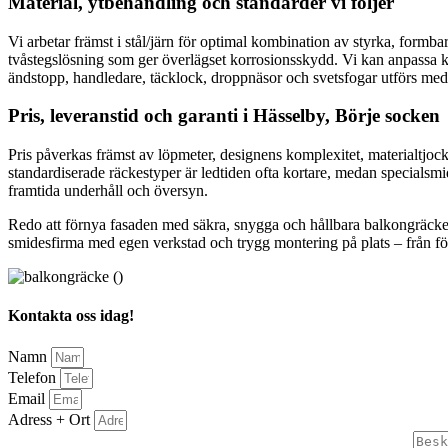
Material, ytbehandling och standarder vi följer
Vi arbetar främst i stål/järn för optimal kombination av styrka, form
tvåstegslösning som ger överlägset korrosionsskydd. Vi kan anpassa kon
ändstopp, handledare, täcklock, droppnäsor och svetsfogar utförs med 
Pris, leveranstid och garanti i Hässelby, Börje socken
Pris påverkas främst av löpmeter, designens komplexitet, materialtjock
standardiserade räckestyper är ledtiden ofta kortare, medan specialsmid
framtida underhåll och översyn.
Redo att förnya fasaden med säkra, snygga och hållbara balkongräcken i 
smidesfirma med egen verkstad och trygg montering på plats – från först
Kontakta oss idag!
Namn
Telefon
Email
Adress + Ort