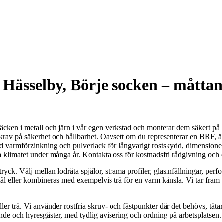
 Hässelby, Börje socken – måttan
äcken i metall och järn i vår egen verkstad och monterar dem säkert på
rav på säkerhet och hållbarhet. Oavsett om du representerar en BRF, är f
ed varmförzinkning och pulverlack för långvarigt rostskydd, dimensionerar
a klimatet under många år. Kontakta oss för kostnadsfri rådgivning och o
k. Välj mellan lodräta spjälor, strama profiler, glasinfällningar, perfor
ål eller kombineras med exempelvis trä för en varm känsla. Vi tar fram sk
ller trä. Vi använder rostfria skruv- och fästpunkter där det behövs, tä
nde och hyresgäster, med tydlig avisering och ordning på arbetsplatsen.