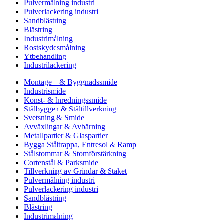
Pulvermålning industri
Pulverlackering industri
Sandblästring
Blästring
Industrimålning
Rostskyddsmålning
Ytbehandling
Industrilackering
Montage – & Byggnadssmide
Industrismide
Konst- & Inredningssmide
Stålbyggen & Ståltillverkning
Svetsning & Smide
Avväxlingar & Avbärning
Metallpartier & Glaspartier
Bygga Ståltrappa, Entresol & Ramp
Stålstommar & Stomförstärkning
Cortenstål & Parksmide
Tillverkning av Grindar & Staket
Pulvermålning industri
Pulverlackering industri
Sandblästring
Blästring
Industrimålning