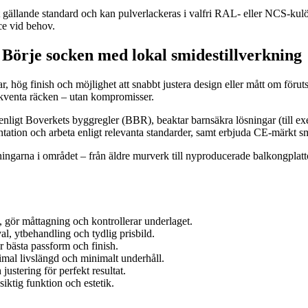
t gällande standard och kan pulverlackeras i valfri RAL- eller NCS-kulö
ce vid behov.
 Börje socken med lokal smidestillverkning
ar, hög finish och möjlighet att snabbt justera design eller mått om förut
sekventa räcken – utan kompromisser.
 enligt Boverkets byggregler (BBR), beaktar barnsäkra lösningar (till 
ntation och arbeta enligt relevanta standarder, samt erbjuda CE-märkt s
ningarna i området – från äldre murverk till nyproducerade balkongplatt
 gör måttagning och kontrollerar underlaget.
al, ytbehandling och tydlig prisbild.
r bästa passform och finish.
mal livslängd och minimalt underhåll.
ustering för perfekt resultat.
iktig funktion och estetik.