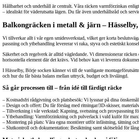
Hållbarhet och underhåll är centralt. Våra räcken varmförzinkas enlig
– idealiskt för väderutsatta lägen. Du får även underhållsråd och servi
Balkongräcken i metall & järn – Hässelby,
Vi tillverkar allt i vår egen smidesverkstad, vilket ger korta beslutsväg
passning och ytbehandling levererar vi raka, styva och estetiskt kon
Säkerhet och regelverk är alltid vägledande. Vi dimensionerar räcken
horisontella element där det krävs. Vid behov kan vi leverera dokume
I Hässelby, Börje socken känner vi till de vanligaste montageförutsätt
och hur du får bästa balans mellan uttryck, budget och livslängd.
Så går processen till – från idé till färdigt räcke
– Kostnadsfri rådgivning och platsbesök: Vi lyssnar på dina önskemål,
– Design och offert: Du får förslag med ritningar/3D-skisser, materialv
– Tillverkning i vår verkstad: Kapning, svetsning och provpassning fö
– Ytbehandling: Varmförzinkning och pulverlack i vald kulör för maxi
– Montering på plats: Våra egna montörer utför infästning, tätning och j
– Slutkontroll och dokumentation: Besiktning samt skötselråd för långs