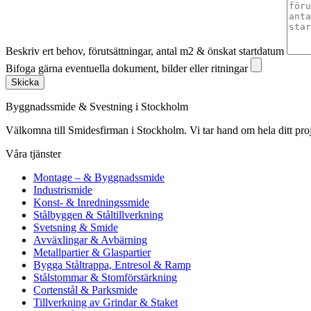
Beskriv ert behov, förutsättningar, antal m2 & önskat startdatum
Bifoga gärna eventuella dokument, bilder eller ritningar
Skicka
Byggnadssmide & Svestning i Stockholm
Välkomna till Smidesfirman i Stockholm. Vi tar hand om hela ditt projekt 
Våra tjänster
Montage – & Byggnadssmide
Industrismide
Konst- & Inredningssmide
Stålbyggen & Ståltillverkning
Svetsning & Smide
Avväxlingar & Avbärning
Metallpartier & Glaspartier
Bygga Ståltrappa, Entresol & Ramp
Stålstommar & Stomförstärkning
Cortenstål & Parksmide
Tillverkning av Grindar & Staket