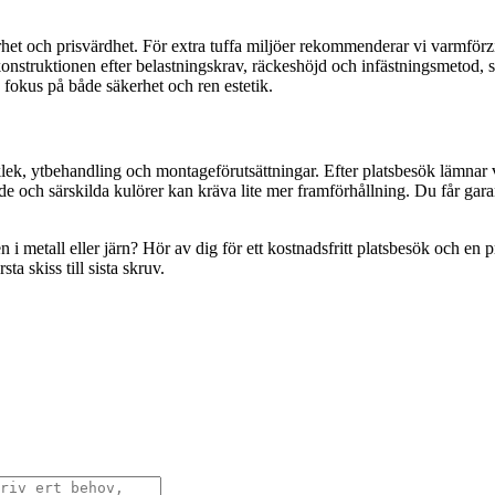
barhet och prisvärdhet. För extra tuffa miljöer rekommenderar vi varmfö
struktionen efter belastningskrav, räckeshöjd och infästningsmetod, samt
fokus på både säkerhet och ren estetik.
lek, ytbehandling och montageförutsättningar. Efter platsbesök lämnar vi
e och särskilda kulörer kan kräva lite mer framförhållning. Du får garant
metall eller järn? Hör av dig för ett kostnadsfritt platsbesök och en pr
a skiss till sista skruv.