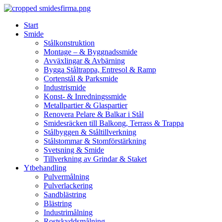
Skip
to
Start
content
Smide
Stålkonstruktion
Montage – & Byggnadssmide
Avväxlingar & Avbärning
Bygga Ståltrappa, Entresol & Ramp
Cortenstål & Parksmide
Industrismide
Konst- & Inredningssmide
Metallpartier & Glaspartier
Renovera Pelare & Balkar i Stål
Smidesräcken till Balkong, Terrass & Trappa
Stålbyggen & Ståltillverkning
Stålstommar & Stomförstärkning
Svetsning & Smide
Tillverkning av Grindar & Staket
Ytbehandling
Pulvermålning
Pulverlackering
Sandblästring
Blästring
Industrimålning
Rostskyddsmålning