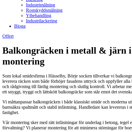
Industrimålning
Rostskyddsmålning
Ytbehandling
Industrilackering
Blogg
Offert
Balkongräcken i metall & järn i
montering
Som lokal smidesfirma i Hässelby, Börje socken tillverkar vi balkongr
leverera räcken som både förhöjer fasadens uttryck och uppfyller alla k
och rådgivning till färdig montering och slutlig kontroll. Vi arbetar m
ett snyggt, tryggt och lättskött balkongräcke som står emot det svensk
Vi måttanpassar balkongräcken i både klassiskt smide och moderna uttryc
barnsäkra spaltmått och stabil infästning. Handledare kan levereras i st
fastighet.
Vår montering sker med rätt infästningar för underlag i betong, tegel e
förvaltning? Vi planerar montering för att minimera störningar för boe