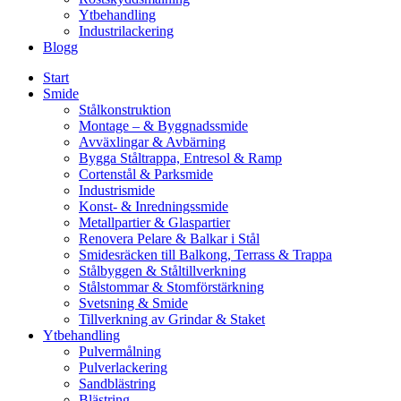
Ytbehandling
Industrilackering
Blogg
Start
Smide
Stålkonstruktion
Montage – & Byggnadssmide
Avväxlingar & Avbärning
Bygga Ståltrappa, Entresol & Ramp
Cortenstål & Parksmide
Industrismide
Konst- & Inredningssmide
Metallpartier & Glaspartier
Renovera Pelare & Balkar i Stål
Smidesräcken till Balkong, Terrass & Trappa
Stålbyggen & Ståltillverkning
Stålstommar & Stomförstärkning
Svetsning & Smide
Tillverkning av Grindar & Staket
Ytbehandling
Pulvermålning
Pulverlackering
Sandblästring
Blästring