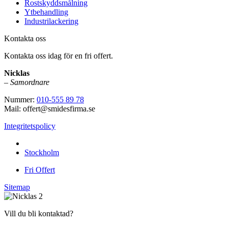
Rostskyddsmålning
Ytbehandling
Industrilackering
Kontakta oss
Kontakta oss idag för en fri offert.
Nicklas
–
Samordnare
Nummer:
010-555 89 78
Mail: offert@smidesfirma.se
Integritetspolicy
Vi utför arbeten i hela
Stockholm
Fri Offert
Sitemap
Vill du bli kontaktad?