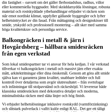
din fastighet – oavsett om det gäller flerbostadshus, radhus, villor
eller kommersiella byggnader. Med skräddarsydda lösningar, robusta
material och rostskyddade ytbehandlingar erbjuder vi räcken som
står emot nordiskt klimat, uppfyller gällande byggregler och lyfter
helhetsintrycket av din fasad. Från måttagning och designskisser till
smide, ytskydd och professionell montering – allt sker med samma
höga kvalitetskrav och personliga service.
Balkongräcken i metall & järn i
Hovgårdsberg – hållbara smidesräcken
från egen verkstad
Som lokal smidespartner tar vi ansvar för hela kedjan. I vår verkstad
tillverkar vi balkongräcken i metall och massivt järn efter exakta
mått, arkitektritningar eller dina önskemål. Genom att göra allt smide
själva kan vi garantera jämn kvalitet, snabbare ledtider och full
kontroll över detaljerna som avgör slutresultatet – från svetsfogar
och infästningar till stolpavstånd och räckeshöjd. Vi levererar både
klassiska smidesräcken med dekorativa detaljer och moderna,
minimalistiska räcken med släta linjer och hög finish.
Vi erbjuder helhetslösningar inklusive rostskydd (varmförzinkning)
och slitstark pulverlack i valfri kulör enligt RAL. Det ger ett tåligt