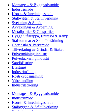
Montage – & Byggnadssmide
Industrismide
Konst- & Inredningssmide
Stålbyggen & Ståltillverkning
Svetsning & Smide
Avväxlingar & Avbärning
Metallpartier & Glaspartier
Bygga Ståltrappa, Entresol & Ramp
Stålstommar & Stomförstärkning
Cortenstål & Parksmide
Tillverkning av Grindar & Staket
Pulvermålning industri
Pulverlackering industri
Sandblästring
Blästring
Industrimålning
Rostskyddsmålning
Ytbehandling
Industrilackering
Montage – & Byggnadssmide
Industrismide
Konst- & Inredningssmide
Stålbyggen & Ståltillverkning