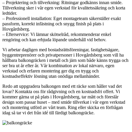
– Projektering och tillverkning: Ritningar godkänns innan smide.
Tillverkning sker i vår egen verkstad för kvalitetssäkring och korta
ledtider.
– Professionell installation: Eget montageteam säkerställer exakt
passform, korrekt infästning och snygg finish på plats i
Hovgårdsberg.
– Efterservice: Vi lämnar skötselråd, rekommenderar enkel
rengöring och kan erbjuda löpande underhåll vid behov.
Vi arbetar dagligen med bostadsrättsföreningar, fastighetsägare,
byggentreprenörer och privatpersoner i Hovgårdsberg som vill ha
hållbara balkongräcken i metall och järn som både känns trygga och
ser bra ut år efter år. Vår kombination av lokal närvaro, egen
verkstad och erfaren montering ger dig en trygg och
kostnadseffektiv lösning utan onödiga mellanhänder.
Redo att uppgradera balkongen med ett räcke som håller vad det
lovar? Kontakta oss för rådgivning och en kostnadsfri offert. Vi
kommer gärna ut på plats i Hovgårdsberg, tar mått och föreslår
design som passar huset – med smide tillverkat i vår egen verkstad
och montering utförd av vårt team. Ring eller skicka en förfrågan
idag så tar vi det från idé till färdigt balkongräcke.