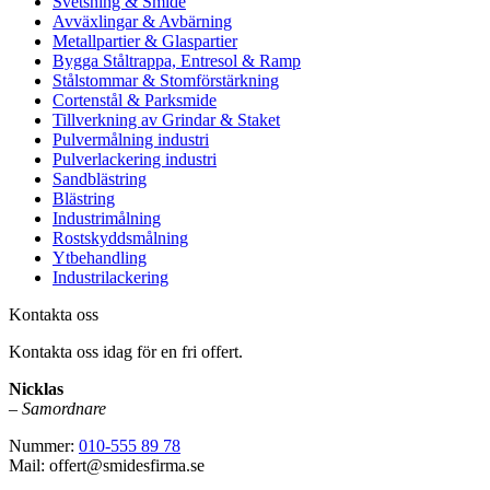
Svetsning & Smide
Avväxlingar & Avbärning
Metallpartier & Glaspartier
Bygga Ståltrappa, Entresol & Ramp
Stålstommar & Stomförstärkning
Cortenstål & Parksmide
Tillverkning av Grindar & Staket
Pulvermålning industri
Pulverlackering industri
Sandblästring
Blästring
Industrimålning
Rostskyddsmålning
Ytbehandling
Industrilackering
Kontakta oss
Kontakta oss idag för en fri offert.
Nicklas
–
Samordnare
Nummer:
010-555 89 78
Mail: offert@smidesfirma.se