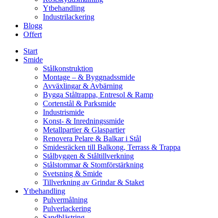
Ytbehandling
Industrilackering
Blogg
Offert
Start
Smide
Stålkonstruktion
Montage – & Byggnadssmide
Avväxlingar & Avbärning
Bygga Ståltrappa, Entresol & Ramp
Cortenstål & Parksmide
Industrismide
Konst- & Inredningssmide
Metallpartier & Glaspartier
Renovera Pelare & Balkar i Stål
Smidesräcken till Balkong, Terrass & Trappa
Stålbyggen & Ståltillverkning
Stålstommar & Stomförstärkning
Svetsning & Smide
Tillverkning av Grindar & Staket
Ytbehandling
Pulvermålning
Pulverlackering
Sandblästring