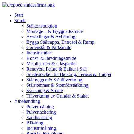
Skip
to
Start
content
Smide
Stålkonstruktion
Montage – & Byggnadssmide
Avväxlingar & Avbärning
Bygga Ståltrappa, Entresol & Ramp
Cortenstål & Parksmide
Industrismide
Konst- & Inredningssmide
Metallpartier & Glaspartier
Renovera Pelare & Balkar i Stål
Smidesräcken till Balkong, Terrass & Trappa
Stålbyggen & Ståltillverkning
Stålstommar & Stomförstärkning
Svetsning & Smide
Tillverkning av Grindar & Staket
Ytbehandling
Pulvermålning
Pulverlackering
Sandblästring
Blästring
Industrimålning
Rostskyddsmålning