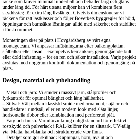
räcke som kräver minimalt underhåll och behåller färg och glans
under lång tid. För hårt utsatta miljöer kan vi kombinera flera
skyddssteg för extra lång livslängd. Givetvis dimensionerar vi
räckena för rätt lastklasser och följer Boverkets byggregler för höjd,
öppningar och barnsäkra lösningar, alltid med säkerhet och stabilitet
i första rummet.
Monteringen sker på plats i Hovgårdsberg av vårt egna
montageteam. Vi anpassar infästningarna efter balkongplattan,
stålbalkar eller fasad – exempelvis kemankare, genomgående bult
eller dold infästning – för en ren och säker installation. Varje projekt
avslutas med noggrann kontroll, dokumentation och genomgång på
plats.
Design, material och ytbehandling
– Metall och järn: Vi smider i massivt järn, stålprofiler och
fyrkantsrör för optimal bärighet och lång hållbarhet.
– Stilval: Välj mellan klassiskt smide med ornament, spjälor och
handledare i rundstål, eller en modern look med släta linjer,
horisontella ribbor eller kombination med perforerad plåt.
– Färg och finish: Varmförzinkning enligt standard för effektivt
rostskydd och pulverlack i RAL-kulörer för en slitstark, UV-tålig
yta. Matta, halvblanka och strukturerade ytor finns.
– Detaljer som gör skillnad: Kapningar, hörn, avslut och