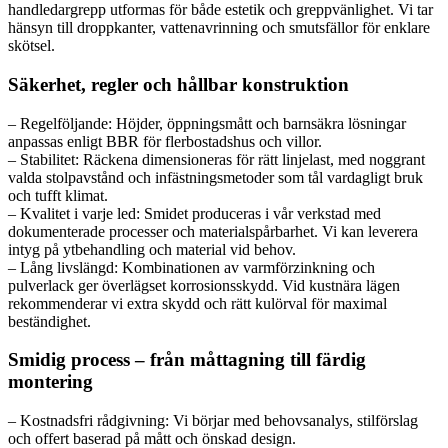
handledargrepp utformas för både estetik och greppvänlighet. Vi tar
hänsyn till droppkanter, vattenavrinning och smutsfällor för enklare
skötsel.
Säkerhet, regler och hållbar konstruktion
– Regelföljande: Höjder, öppningsmått och barnsäkra lösningar
anpassas enligt BBR för flerbostadshus och villor.
– Stabilitet: Räckena dimensioneras för rätt linjelast, med noggrant
valda stolpavstånd och infästningsmetoder som tål vardagligt bruk
och tufft klimat.
– Kvalitet i varje led: Smidet produceras i vår verkstad med
dokumenterade processer och materialspårbarhet. Vi kan leverera
intyg på ytbehandling och material vid behov.
– Lång livslängd: Kombinationen av varmförzinkning och
pulverlack ger överlägset korrosionsskydd. Vid kustnära lägen
rekommenderar vi extra skydd och rätt kulörval för maximal
beständighet.
Smidig process – från måttagning till färdig
montering
– Kostnadsfri rådgivning: Vi börjar med behovsanalys, stilförslag
och offert baserad på mått och önskad design.