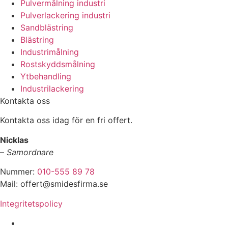
Pulvermålning industri
Pulverlackering industri
Sandblästring
Blästring
Industrimålning
Rostskyddsmålning
Ytbehandling
Industrilackering
Kontakta oss
Kontakta oss idag för en fri offert.
Nicklas
–
Samordnare
Nummer:
010-555 89 78
Mail: offert@smidesfirma.se
Integritetspolicy
Vi utför arbeten i hela