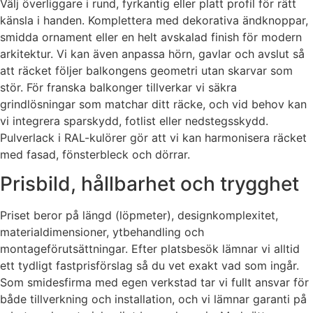
Välj överliggare i rund, fyrkantig eller platt profil för rätt
känsla i handen. Komplettera med dekorativa ändknoppar,
smidda ornament eller en helt avskalad finish för modern
arkitektur. Vi kan även anpassa hörn, gavlar och avslut så
att räcket följer balkongens geometri utan skarvar som
stör. För franska balkonger tillverkar vi säkra
grindlösningar som matchar ditt räcke, och vid behov kan
vi integrera sparskydd, fotlist eller nedstegsskydd.
Pulverlack i RAL-kulörer gör att vi kan harmonisera räcket
med fasad, fönsterbleck och dörrar.
Prisbild, hållbarhet och trygghet
Priset beror på längd (löpmeter), designkomplexitet,
materialdimensioner, ytbehandling och
montageförutsättningar. Efter platsbesök lämnar vi alltid
ett tydligt fastprisförslag så du vet exakt vad som ingår.
Som smidesfirma med egen verkstad tar vi fullt ansvar för
både tillverkning och installation, och vi lämnar garanti på