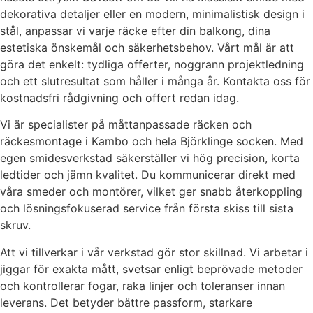
dekorativa detaljer eller en modern, minimalistisk design i
stål, anpassar vi varje räcke efter din balkong, dina
estetiska önskemål och säkerhetsbehov. Vårt mål är att
göra det enkelt: tydliga offerter, noggrann projektledning
och ett slutresultat som håller i många år. Kontakta oss för
kostnadsfri rådgivning och offert redan idag.
Vi är specialister på måttanpassade räcken och
räckesmontage i Kambo och hela Björklinge socken. Med
egen smidesverkstad säkerställer vi hög precision, korta
ledtider och jämn kvalitet. Du kommunicerar direkt med
våra smeder och montörer, vilket ger snabb återkoppling
och lösningsfokuserad service från första skiss till sista
skruv.
Att vi tillverkar i vår verkstad gör stor skillnad. Vi arbetar i
jiggar för exakta mått, svetsar enligt beprövade metoder
och kontrollerar fogar, raka linjer och toleranser innan
leverans. Det betyder bättre passform, starkare