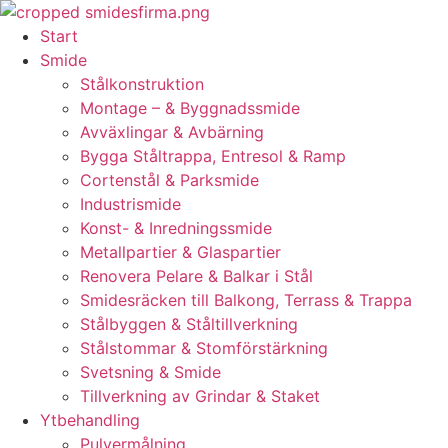
Skip
to
Start
content
Smide
Stålkonstruktion
Montage – & Byggnadssmide
Avväxlingar & Avbärning
Bygga Ståltrappa, Entresol & Ramp
Cortenstål & Parksmide
Industrismide
Konst- & Inredningssmide
Metallpartier & Glaspartier
Renovera Pelare & Balkar i Stål
Smidesräcken till Balkong, Terrass & Trappa
Stålbyggen & Ståltillverkning
Stålstommar & Stomförstärkning
Svetsning & Smide
Tillverkning av Grindar & Staket
Ytbehandling
Pulvermålning