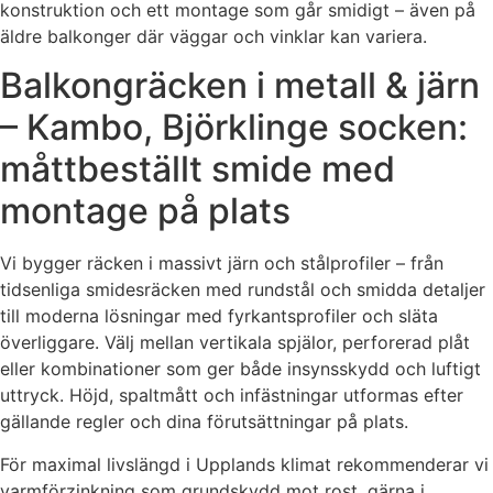
konstruktion och ett montage som går smidigt – även på
äldre balkonger där väggar och vinklar kan variera.
Balkongräcken i metall & järn
– Kambo, Björklinge socken:
måttbeställt smide med
montage på plats
Vi bygger räcken i massivt järn och stålprofiler – från
tidsenliga smidesräcken med rundstål och smidda detaljer
till moderna lösningar med fyrkantsprofiler och släta
överliggare. Välj mellan vertikala spjälor, perforerad plåt
eller kombinationer som ger både insynsskydd och luftigt
uttryck. Höjd, spaltmått och infästningar utformas efter
gällande regler och dina förutsättningar på plats.
För maximal livslängd i Upplands klimat rekommenderar vi
varmförzinkning som grundskydd mot rost, gärna i