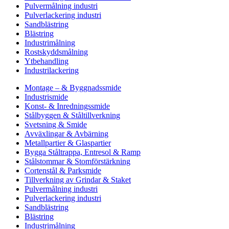
Pulvermålning industri
Pulverlackering industri
Sandblästring
Blästring
Industrimålning
Rostskyddsmålning
Ytbehandling
Industrilackering
Montage – & Byggnadssmide
Industrismide
Konst- & Inredningssmide
Stålbyggen & Ståltillverkning
Svetsning & Smide
Avväxlingar & Avbärning
Metallpartier & Glaspartier
Bygga Ståltrappa, Entresol & Ramp
Stålstommar & Stomförstärkning
Cortenstål & Parksmide
Tillverkning av Grindar & Staket
Pulvermålning industri
Pulverlackering industri
Sandblästring
Blästring
Industrimålning