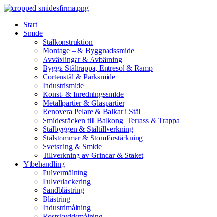
Skip
to
Start
content
Smide
Stålkonstruktion
Montage – & Byggnadssmide
Avväxlingar & Avbärning
Bygga Ståltrappa, Entresol & Ramp
Cortenstål & Parksmide
Industrismide
Konst- & Inredningssmide
Metallpartier & Glaspartier
Renovera Pelare & Balkar i Stål
Smidesräcken till Balkong, Terrass & Trappa
Stålbyggen & Ståltillverkning
Stålstommar & Stomförstärkning
Svetsning & Smide
Tillverkning av Grindar & Staket
Ytbehandling
Pulvermålning
Pulverlackering
Sandblästring
Blästring
Industrimålning
Rostskyddsmålning