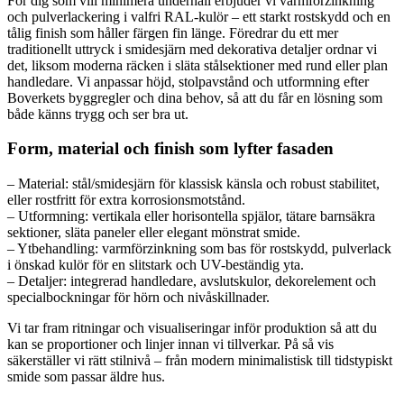
För dig som vill minimera underhåll erbjuder vi varmförzinkning
och pulverlackering i valfri RAL-kulör – ett starkt rostskydd och en
tålig finish som håller färgen fin länge. Föredrar du ett mer
traditionellt uttryck i smidesjärn med dekorativa detaljer ordnar vi
det, liksom moderna räcken i släta stålsektioner med rund eller plan
handledare. Vi anpassar höjd, stolpavstånd och utformning efter
Boverkets byggregler och dina behov, så att du får en lösning som
både känns trygg och ser bra ut.
Form, material och finish som lyfter fasaden
– Material: stål/smidesjärn för klassisk känsla och robust stabilitet,
eller rostfritt för extra korrosionsmotstånd.
– Utformning: vertikala eller horisontella spjälor, tätare barnsäkra
sektioner, släta paneler eller elegant mönstrat smide.
– Ytbehandling: varmförzinkning som bas för rostskydd, pulverlack
i önskad kulör för en slitstark och UV-beständig yta.
– Detaljer: integrerad handledare, avslutskulor, dekorelement och
specialbockningar för hörn och nivåskillnader.
Vi tar fram ritningar och visualiseringar inför produktion så att du
kan se proportioner och linjer innan vi tillverkar. På så vis
säkerställer vi rätt stilnivå – från modern minimalistisk till tidstypiskt
smide som passar äldre hus.