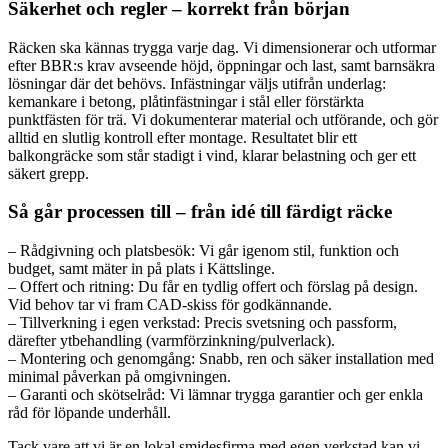
Säkerhet och regler – korrekt från början
Räcken ska kännas trygga varje dag. Vi dimensionerar och utformar
efter BBR:s krav avseende höjd, öppningar och last, samt barnsäkra
lösningar där det behövs. Infästningar väljs utifrån underlag:
kemankare i betong, plåtinfästningar i stål eller förstärkta
punktfästen för trä. Vi dokumenterar material och utförande, och gör
alltid en slutlig kontroll efter montage. Resultatet blir ett
balkongräcke som står stadigt i vind, klarar belastning och ger ett
säkert grepp.
Så går processen till – från idé till färdigt räcke
– Rådgivning och platsbesök: Vi går igenom stil, funktion och
budget, samt mäter in på plats i Kättslinge.
– Offert och ritning: Du får en tydlig offert och förslag på design.
Vid behov tar vi fram CAD-skiss för godkännande.
– Tillverkning i egen verkstad: Precis svetsning och passform,
därefter ytbehandling (varmförzinkning/pulverlack).
– Montering och genomgång: Snabb, ren och säker installation med
minimal påverkan på omgivningen.
– Garanti och skötselråd: Vi lämnar trygga garantier och ger enkla
råd för löpande underhåll.
Tack vare att vi är en lokal smidesfirma med egen verkstad kan vi