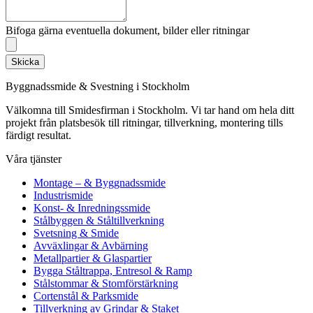
Bifoga gärna eventuella dokument, bilder eller ritningar
Skicka
Byggnadssmide & Svestning i Stockholm
Välkomna till Smidesfirman i Stockholm. Vi tar hand om hela ditt
projekt från platsbesök till ritningar, tillverkning, montering tills
färdigt resultat.
Våra tjänster
Montage – & Byggnadssmide
Industrismide
Konst- & Inredningssmide
Stålbyggen & Ståltillverkning
Svetsning & Smide
Avväxlingar & Avbärning
Metallpartier & Glaspartier
Bygga Ståltrappa, Entresol & Ramp
Stålstommar & Stomförstärkning
Cortenstål & Parksmide
Tillverkning av Grindar & Staket