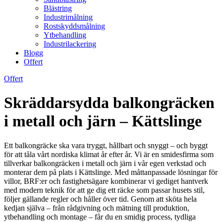
Blästring
Industrimålning
Rostskyddsmålning
Ytbehandling
Industrilackering
Blogg
Offert
Offert
Skräddarsydda balkongräcken
i metall och järn – Kättslinge
Ett balkongräcke ska vara tryggt, hållbart och snyggt – och byggt
för att tåla vårt nordiska klimat år efter år. Vi är en smidesfirma som
tillverkar balkongräcken i metall och järn i vår egen verkstad och
monterar dem på plats i Kättslinge. Med måttanpassade lösningar för
villor, BRF:er och fastighetsägare kombinerar vi gediget hantverk
med modern teknik för att ge dig ett räcke som passar husets stil,
följer gällande regler och håller över tid. Genom att sköta hela
kedjan själva – från rådgivning och mätning till produktion,
ytbehandling och montage – får du en smidig process, tydliga