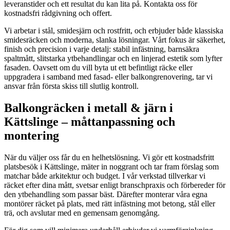
leveranstider och ett resultat du kan lita på. Kontakta oss för
kostnadsfri rådgivning och offert.
Vi arbetar i stål, smidesjärn och rostfritt, och erbjuder både klassiska
smidesräcken och moderna, slanka lösningar. Vårt fokus är säkerhet,
finish och precision i varje detalj: stabil infästning, barnsäkra
spaltmått, slitstarka ytbehandlingar och en linjerad estetik som lyfter
fasaden. Oavsett om du vill byta ut ett befintligt räcke eller
uppgradera i samband med fasad- eller balkongrenovering, tar vi
ansvar från första skiss till slutlig kontroll.
Balkongräcken i metall & järn i
Kättslinge – måttanpassning och
montering
När du väljer oss får du en helhetslösning. Vi gör ett kostnadsfritt
platsbesök i Kättslinge, mäter in noggrant och tar fram förslag som
matchar både arkitektur och budget. I vår verkstad tillverkar vi
räcket efter dina mått, svetsar enligt branschpraxis och förbereder för
den ytbehandling som passar bäst. Därefter monterar våra egna
montörer räcket på plats, med rätt infästning mot betong, stål eller
trä, och avslutar med en gemensam genomgång.