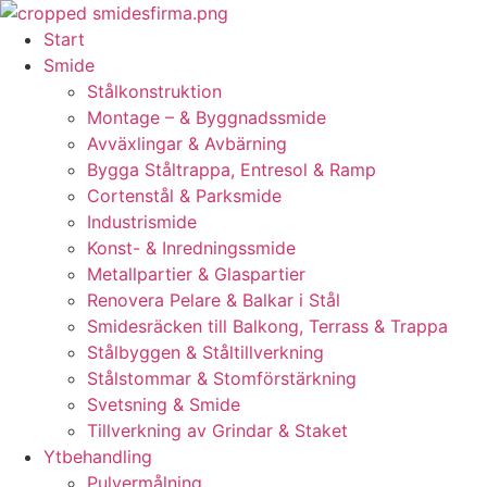
Skip
to
Start
content
Smide
Stålkonstruktion
Montage – & Byggnadssmide
Avväxlingar & Avbärning
Bygga Ståltrappa, Entresol & Ramp
Cortenstål & Parksmide
Industrismide
Konst- & Inredningssmide
Metallpartier & Glaspartier
Renovera Pelare & Balkar i Stål
Smidesräcken till Balkong, Terrass & Trappa
Stålbyggen & Ståltillverkning
Stålstommar & Stomförstärkning
Svetsning & Smide
Tillverkning av Grindar & Staket
Ytbehandling
Pulvermålning