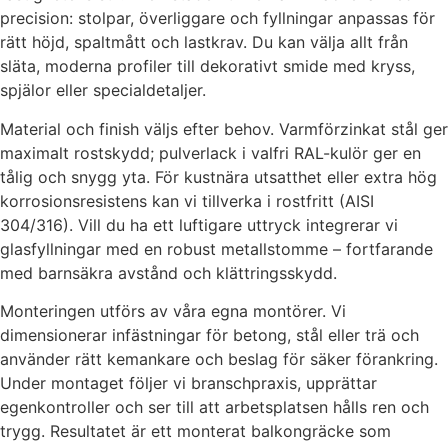
precision: stolpar, överliggare och fyllningar anpassas för
rätt höjd, spaltmått och lastkrav. Du kan välja allt från
släta, moderna profiler till dekorativt smide med kryss,
spjälor eller specialdetaljer.
Material och finish väljs efter behov. Varmförzinkat stål ger
maximalt rostskydd; pulverlack i valfri RAL-kulör ger en
tålig och snygg yta. För kustnära utsatthet eller extra hög
korrosionsresistens kan vi tillverka i rostfritt (AISI
304/316). Vill du ha ett luftigare uttryck integrerar vi
glasfyllningar med en robust metallstomme – fortfarande
med barnsäkra avstånd och klättringsskydd.
Monteringen utförs av våra egna montörer. Vi
dimensionerar infästningar för betong, stål eller trä och
använder rätt kemankare och beslag för säker förankring.
Under montaget följer vi branschpraxis, upprättar
egenkontroller och ser till att arbetsplatsen hålls ren och
trygg. Resultatet är ett monterat balkongräcke som