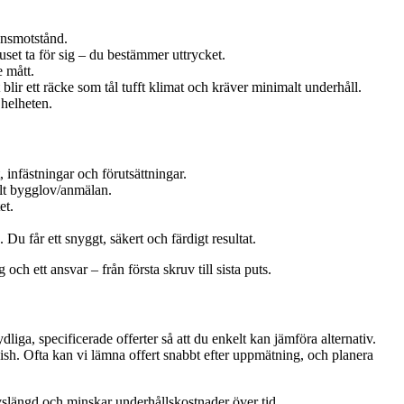
ionsmotstånd.
uset ta för sig – du bestämmer uttrycket.
e mått.
blir ett räcke som tål tufft klimat och kräver minimalt underhåll.
 helheten.
 infästningar och förutsättningar.
llt bygglov/anmälan.
et.
u får ett snyggt, säkert och färdigt resultat.
ch ett ansvar – från första skruv till sista puts.
dliga, specificerade offerter så att du enkelt kan jämföra alternativ.
nish. Ofta kan vi lämna offert snabbt efter uppmätning, och planera
ivslängd och minskar underhållskostnader över tid.