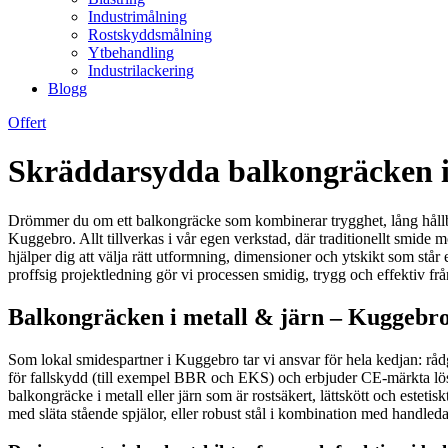
Industrimålning
Rostskyddsmålning
Ytbehandling
Industrilackering
Blogg
Offert
Skräddarsydda balkongräcken i m
Drömmer du om ett balkongräcke som kombinerar trygghet, lång hållbarh
Kuggebro. Allt tillverkas i vår egen verkstad, där traditionellt smide m
hjälper dig att välja rätt utformning, dimensioner och ytskikt som st
proffsig projektledning gör vi processen smidig, trygg och effektiv från 
Balkongräcken i metall & järn – Kuggebro
Som lokal smidespartner i Kuggebro tar vi ansvar för hela kedjan: råd
för fallskydd (till exempel BBR och EKS) och erbjuder CE-märkta lös
balkongräcke i metall eller järn som är rostsäkert, lättskött och estet
med släta stående spjälor, eller robust stål i kombination med handleda