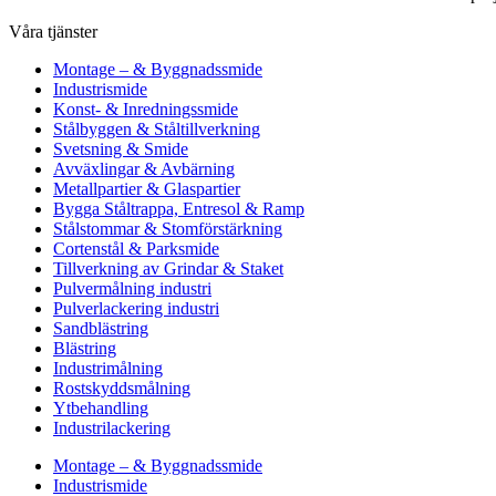
Våra tjänster
Montage – & Byggnadssmide
Industrismide
Konst- & Inredningssmide
Stålbyggen & Ståltillverkning
Svetsning & Smide
Avväxlingar & Avbärning
Metallpartier & Glaspartier
Bygga Ståltrappa, Entresol & Ramp
Stålstommar & Stomförstärkning
Cortenstål & Parksmide
Tillverkning av Grindar & Staket
Pulvermålning industri
Pulverlackering industri
Sandblästring
Blästring
Industrimålning
Rostskyddsmålning
Ytbehandling
Industrilackering
Montage – & Byggnadssmide
Industrismide