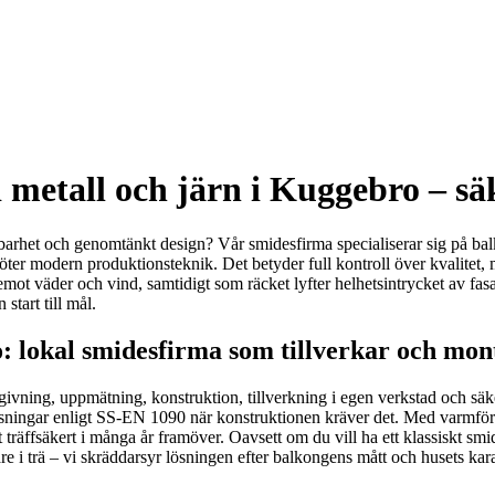
etall och järn i Kuggebro – säk
et och genomtänkt design? Vår smidesfirma specialiserar sig på balkong
öter modern produktionsteknik. Det betyder full kontroll över kvalitet, må
år emot väder och vind, samtidigt som räcket lyfter helhetsintrycket av 
start till mål.
: lokal smidesfirma som tillverkar och mon
givning, uppmätning, konstruktion, tillverkning i egen verkstad och säk
ningar enligt SS-EN 1090 när konstruktionen kräver det. Med varmförzi
iskt träffsäkert i många år framöver. Oavsett om du vill ha ett klassiskt
re i trä – vi skräddarsyr lösningen efter balkongens mått och husets kara