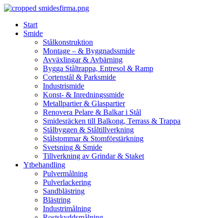
Skip
to
Start
content
Smide
Stålkonstruktion
Montage – & Byggnadssmide
Avväxlingar & Avbärning
Bygga Ståltrappa, Entresol & Ramp
Cortenstål & Parksmide
Industrismide
Konst- & Inredningssmide
Metallpartier & Glaspartier
Renovera Pelare & Balkar i Stål
Smidesräcken till Balkong, Terrass & Trappa
Stålbyggen & Ståltillverkning
Stålstommar & Stomförstärkning
Svetsning & Smide
Tillverkning av Grindar & Staket
Ytbehandling
Pulvermålning
Pulverlackering
Sandblästring
Blästring
Industrimålning
Rostskyddsmålning