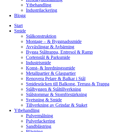
Ytbehandling
Industrilackering
Blogg
Start
Smide
Stålkonstruktion
Montage – & Byggnadssmide
Avväxlingar & Avbärning
Bygga Ståltrappa, Entresol & Ramp
Cortenstål & Parksmide
Industrismide
Konst- & Inredningssmide
Metallpartier & Glaspartier
Renovera Pelare & Balkar i Stål
Smidesräcken till Balkong, Terrass & Trappa
Stålbyggen & Ståltillverkning
Stålstommar & Stomförstärkning
Svetsning & Smide
Tillverkning av Grindar & Staket
Ytbehandling
Pulvermålning
Pulverlackering
Sandblästring
Blästring