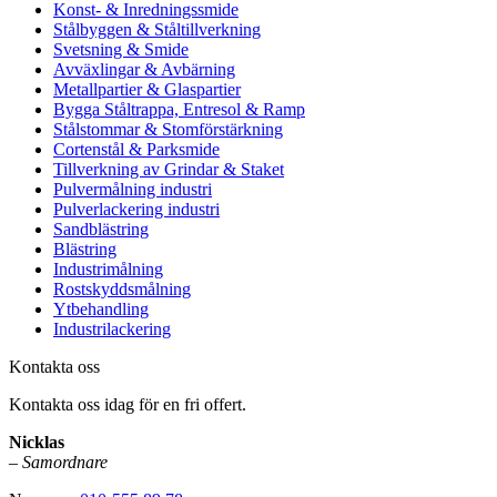
Konst- & Inredningssmide
Stålbyggen & Ståltillverkning
Svetsning & Smide
Avväxlingar & Avbärning
Metallpartier & Glaspartier
Bygga Ståltrappa, Entresol & Ramp
Stålstommar & Stomförstärkning
Cortenstål & Parksmide
Tillverkning av Grindar & Staket
Pulvermålning industri
Pulverlackering industri
Sandblästring
Blästring
Industrimålning
Rostskyddsmålning
Ytbehandling
Industrilackering
Kontakta oss
Kontakta oss idag för en fri offert.
Nicklas
–
Samordnare