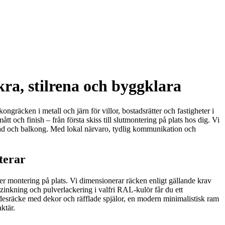
ra, stilrena och byggklara
räcken i metall och järn för villor, bostadsrätter och fastigheter i
tt och finish – från första skiss till slutmontering på plats hos dig. Vi
fasad och balkong. Med lokal närvaro, tydlig kommunikation och
terar
er montering på plats. Vi dimensionerar räcken enligt gällande krav
nkning och pulverlackering i valfri RAL-kulör får du ett
 smidesräcke med dekor och räfflade spjälor, en modern minimalistisk ram
ktär.