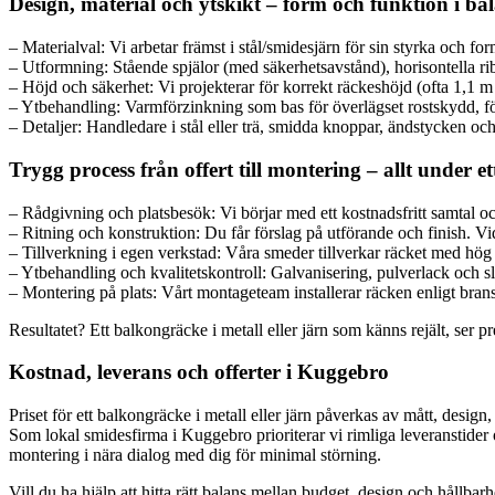
Design, material och ytskikt – form och funktion i ba
– Materialval: Vi arbetar främst i stål/smidesjärn för sin styrka och fo
– Utformning: Stående spjälor (med säkerhetsavstånd), horisontella rib
– Höjd och säkerhet: Vi projekterar för korrekt räckeshöjd (ofta 1,1 m
– Ytbehandling: Varmförzinkning som bas för överlägset rostskydd, följt
– Detaljer: Handledare i stål eller trä, smidda knoppar, ändstycken och
Trygg process från offert till montering – allt under et
– Rådgivning och platsbesök: Vi börjar med ett kostnadsfritt samtal och
– Ritning och konstruktion: Du får förslag på utförande och finish. Vi
– Tillverkning i egen verkstad: Våra smeder tillverkar räcket med hög 
– Ytbehandling och kvalitetskontroll: Galvanisering, pulverlack och sl
– Montering på plats: Vårt montageteam installerar räcken enligt brans
Resultatet? Ett balkongräcke i metall eller järn som känns rejält, ser p
Kostnad, leverans och offerter i Kuggebro
Priset för ett balkongräcke i metall eller järn påverkas av mått, design,
Som lokal smidesfirma i Kuggebro prioriterar vi rimliga leveranstider 
montering i nära dialog med dig för minimal störning.
Vill du ha hjälp att hitta rätt balans mellan budget, design och hållb