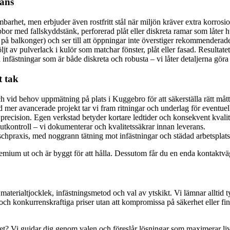
lans
rmbarhet, men erbjuder även rostfritt stål när miljön kräver extra korros
bor med fallskyddstänk, perforerad plåt eller diskreta ramar som låter h
 på balkonger) och ser till att öppningar inte överstiger rekommenderad
 av pulverlack i kulör som matchar fönster, plåt eller fasad. Resultatet 
 infästningar som är både diskreta och robusta – vi låter detaljerna göra
t tak
 vid behov uppmätning på plats i Kuggebro för att säkerställa rätt mått,
d mer avancerade projekt tar vi fram ritningar och underlag för eventue
precision. Egen verkstad betyder kortare ledtider och konsekvent kvalit
utkontroll – vi dokumenterar och kvalitetssäkrar innan leverans.
chpraxis, med noggrann tätning mot infästningar och städad arbetsplats. D
remium ut och är byggt för att hålla. Dessutom får du en enda kontaktväg o
 materialtjocklek, infästningsmetod och val av ytskikt. Vi lämnar alltid ty
och konkurrenskraftiga priser utan att kompromissa på säkerhet eller fi
arhet? Vi guidar dig genom valen och föreslår lösningar som maximerar l