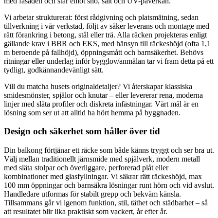
med fasaden och står emot snö, salt och UV-påverkan.
Vi arbetar strukturerat: först rådgivning och platsmätning, sedan
tillverkning i vår verkstad, följt av säker leverans och montage med
rätt förankring i betong, stål eller trä. Alla räcken projekteras enligt
gällande krav i BBR och EKS, med hänsyn till räckeshöjd (ofta 1,1
m beroende på fallhöjd), öppningsmått och barnsäkerhet. Behövs
ritningar eller underlag inför bygglov/anmälan tar vi fram detta på ett
tydligt, godkännandevänligt sätt.
Vill du matcha husets originaldetaljer? Vi återskapar klassiska
smidesmönster, spjälor och knutar – eller levererar rena, moderna
linjer med släta profiler och diskreta infästningar. Vårt mål är en
lösning som ser ut att alltid ha hört hemma på byggnaden.
Design och säkerhet som håller över tid
Din balkong förtjänar ett räcke som både känns tryggt och ser bra ut.
Välj mellan traditionellt järnsmide med spjälverk, modern metall
med släta stolpar och överliggare, perforerad plåt eller
kombinationer med glasfyllningar. Vi säkrar rätt räckeshöjd, max
100 mm öppningar och barnsäkra lösningar runt hörn och vid avslut.
Handledare utformas för stabilt grepp och bekväm känsla.
Tillsammans går vi igenom funktion, stil, täthet och städbarhet – så
att resultatet blir lika praktiskt som vackert, år efter år.