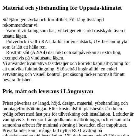
Material och ytbehandling för Uppsala-klimatet
Stål/järn ger styrka och formfrihet. För lång livslängd
rekommenderar vi:
– Varmförzinkning som bas, vilket ger ett starkt rostskydd även i
utsatta lägen.
– Pulverlack i valfri RAL-kulör för en slitstark, UV-beständig yta
som är lätt att hålla ren.
– Rostfritt stål (A2/A4) där fukt och saltpåverkan är extra hög,
exempelvis på vindutsatta lägen.
Vi använder kvalitativa fästdetaljer och korrekt kapillärbrytning för
att undvika fuktinträngning. Skötselråd ingår alltid: en enkel
avtvättning och visuell kontroll per säsong räcker normalt för att
bevara finishen.
Pris, mått och leverans i Långmyran
Priset påverkas av längd, höjd, design, material, ytbehandling och
montageförutsättningar. Efter kostnadsfritt platsbesök får du en
tydlig offert med fast pris för tillverkning och installation. Ledtider är
vanligtvis 3–6 veckor från godkända mått/ritningar, och vi kan ofta
samordna arbetet för minimal störning i bostaden eller trapphuset.
Privatkunder kan i många fall nyttja ROT-avdrag på
arbetskostnaden vid installation. Vill du komma igång? Hör av dig