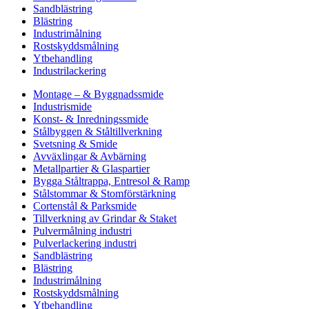
Sandblästring
Blästring
Industrimålning
Rostskyddsmålning
Ytbehandling
Industrilackering
Montage – & Byggnadssmide
Industrismide
Konst- & Inredningssmide
Stålbyggen & Ståltillverkning
Svetsning & Smide
Avväxlingar & Avbärning
Metallpartier & Glaspartier
Bygga Ståltrappa, Entresol & Ramp
Stålstommar & Stomförstärkning
Cortenstål & Parksmide
Tillverkning av Grindar & Staket
Pulvermålning industri
Pulverlackering industri
Sandblästring
Blästring
Industrimålning
Rostskyddsmålning
Ytbehandling