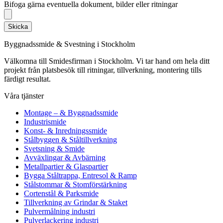
Bifoga gärna eventuella dokument, bilder eller ritningar
Skicka
Byggnadssmide & Svestning i Stockholm
Välkomna till Smidesfirman i Stockholm. Vi tar hand om hela ditt
projekt från platsbesök till ritningar, tillverkning, montering tills
färdigt resultat.
Våra tjänster
Montage – & Byggnadssmide
Industrismide
Konst- & Inredningssmide
Stålbyggen & Ståltillverkning
Svetsning & Smide
Avväxlingar & Avbärning
Metallpartier & Glaspartier
Bygga Ståltrappa, Entresol & Ramp
Stålstommar & Stomförstärkning
Cortenstål & Parksmide
Tillverkning av Grindar & Staket
Pulvermålning industri
Pulverlackering industri