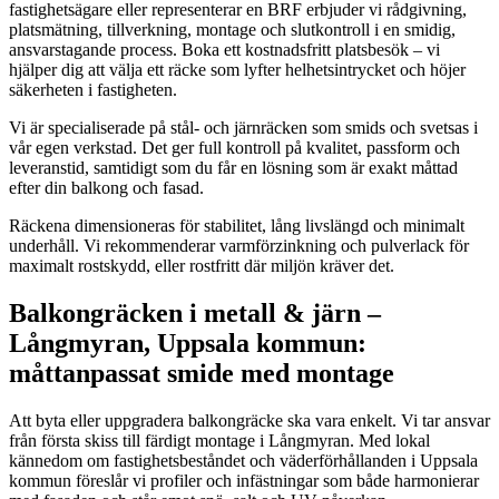
fastighetsägare eller representerar en BRF erbjuder vi rådgivning,
platsmätning, tillverkning, montage och slutkontroll i en smidig,
ansvarstagande process. Boka ett kostnadsfritt platsbesök – vi
hjälper dig att välja ett räcke som lyfter helhetsintrycket och höjer
säkerheten i fastigheten.
Vi är specialiserade på stål- och järnräcken som smids och svetsas i
vår egen verkstad. Det ger full kontroll på kvalitet, passform och
leveranstid, samtidigt som du får en lösning som är exakt måttad
efter din balkong och fasad.
Räckena dimensioneras för stabilitet, lång livslängd och minimalt
underhåll. Vi rekommenderar varmförzinkning och pulverlack för
maximalt rostskydd, eller rostfritt där miljön kräver det.
Balkongräcken i metall & järn –
Långmyran, Uppsala kommun:
måttanpassat smide med montage
Att byta eller uppgradera balkongräcke ska vara enkelt. Vi tar ansvar
från första skiss till färdigt montage i Långmyran. Med lokal
kännedom om fastighetsbeståndet och väderförhållanden i Uppsala
kommun föreslår vi profiler och infästningar som både harmonierar