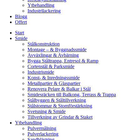
Ytbehandling
Industrilackering
Blogg
Offert
Start
Smide
Stålkonstruktion
Montage – & Byggnadssmide
Avväxlingar & Avbärning
Bygga Ståltrappa, Entresol & Ramp
Cortenstål & Parksmide
Industrismide
Konst- & Inredningssmide
Metallpartier & Glaspartier
Renovera Pelare & Balkar i Stål
Smidesräcken till Balkong, Terrass & Trappa
Stålbyggen & Ståltillverkning
Stålstommar & Stomförstärkning
Svetsning & Smide
Tillverkning av Grindar & Staket
Ytbehandling
Pulvermålning
Pulverlackering
Sandblästring