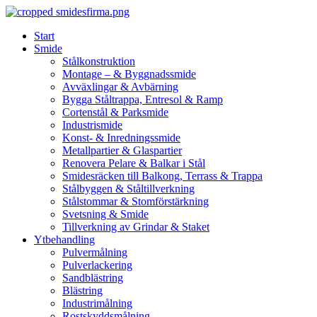
Skip
to
Start
content
Smide
Stålkonstruktion
Montage – & Byggnadssmide
Avväxlingar & Avbärning
Bygga Ståltrappa, Entresol & Ramp
Cortenstål & Parksmide
Industrismide
Konst- & Inredningssmide
Metallpartier & Glaspartier
Renovera Pelare & Balkar i Stål
Smidesräcken till Balkong, Terrass & Trappa
Stålbyggen & Ståltillverkning
Stålstommar & Stomförstärkning
Svetsning & Smide
Tillverkning av Grindar & Staket
Ytbehandling
Pulvermålning
Pulverlackering
Sandblästring
Blästring
Industrimålning
Rostskyddsmålning