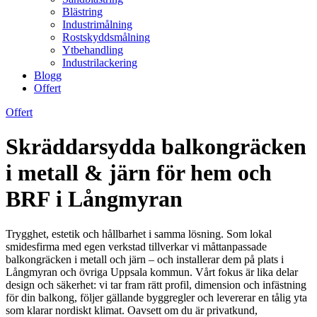
Blästring
Industrimålning
Rostskyddsmålning
Ytbehandling
Industrilackering
Blogg
Offert
Offert
Skräddarsydda balkongräcken
i metall & järn för hem och
BRF i Långmyran
Trygghet, estetik och hållbarhet i samma lösning. Som lokal
smidesfirma med egen verkstad tillverkar vi måttanpassade
balkongräcken i metall och järn – och installerar dem på plats i
Långmyran och övriga Uppsala kommun. Vårt fokus är lika delar
design och säkerhet: vi tar fram rätt profil, dimension och infästning
för din balkong, följer gällande byggregler och levererar en tålig yta
som klarar nordiskt klimat. Oavsett om du är privatkund,