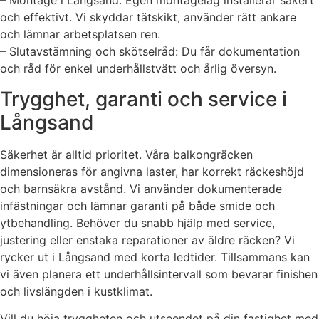
– Montage i Långsand: Egen montagelag installerar säkert
och effektivt. Vi skyddar tätskikt, använder rätt ankare
och lämnar arbetsplatsen ren.
– Slutavstämning och skötselråd: Du får dokumentation
och råd för enkel underhållstvätt och årlig översyn.
Trygghet, garanti och service i
Långsand
Säkerhet är alltid prioritet. Våra balkongräcken
dimensioneras för angivna laster, har korrekt räckeshöjd
och barnsäkra avstånd. Vi använder dokumenterade
infästningar och lämnar garanti på både smide och
ytbehandling. Behöver du snabb hjälp med service,
justering eller enstaka reparationer av äldre räcken? Vi
rycker ut i Långsand med korta ledtider. Tillsammans kan
vi även planera ett underhållsintervall som bevarar finishen
och livslängden i kustklimat.
Vill du höja tryggheten och utseendet på din fastighet med