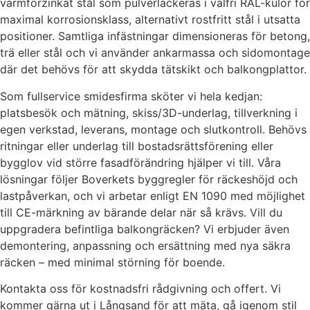
varmförzinkat stål som pulverlackeras i valfri RAL-kulör för
maximal korrosionsklass, alternativt rostfritt stål i utsatta
positioner. Samtliga infästningar dimensioneras för betong,
trä eller stål och vi använder ankarmassa och sidomontage
där det behövs för att skydda tätskikt och balkongplattor.
Som fullservice smidesfirma sköter vi hela kedjan:
platsbesök och mätning, skiss/3D-underlag, tillverkning i
egen verkstad, leverans, montage och slutkontroll. Behövs
ritningar eller underlag till bostadsrättsförening eller
bygglov vid större fasadförändring hjälper vi till. Våra
lösningar följer Boverkets byggregler för räckeshöjd och
lastpåverkan, och vi arbetar enligt EN 1090 med möjlighet
till CE-märkning av bärande delar när så krävs. Vill du
uppgradera befintliga balkongräcken? Vi erbjuder även
demontering, anpassning och ersättning med nya säkra
räcken – med minimal störning för boende.
Kontakta oss för kostnadsfri rådgivning och offert. Vi
kommer gärna ut i Långsand för att mäta, gå igenom stil