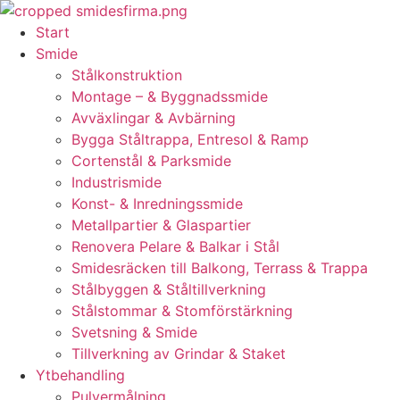
Skip
to
Start
content
Smide
Stålkonstruktion
Montage – & Byggnadssmide
Avväxlingar & Avbärning
Bygga Ståltrappa, Entresol & Ramp
Cortenstål & Parksmide
Industrismide
Konst- & Inredningssmide
Metallpartier & Glaspartier
Renovera Pelare & Balkar i Stål
Smidesräcken till Balkong, Terrass & Trappa
Stålbyggen & Ståltillverkning
Stålstommar & Stomförstärkning
Svetsning & Smide
Tillverkning av Grindar & Staket
Ytbehandling
Pulvermålning