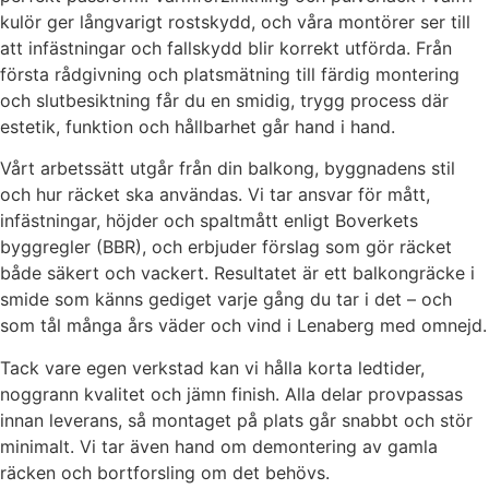
kulör ger långvarigt rostskydd, och våra montörer ser till
att infästningar och fallskydd blir korrekt utförda. Från
första rådgivning och platsmätning till färdig montering
och slutbesiktning får du en smidig, trygg process där
estetik, funktion och hållbarhet går hand i hand.
Vårt arbetssätt utgår från din balkong, byggnadens stil
och hur räcket ska användas. Vi tar ansvar för mått,
infästningar, höjder och spaltmått enligt Boverkets
byggregler (BBR), och erbjuder förslag som gör räcket
både säkert och vackert. Resultatet är ett balkongräcke i
smide som känns gediget varje gång du tar i det – och
som tål många års väder och vind i Lenaberg med omnejd.
Tack vare egen verkstad kan vi hålla korta ledtider,
noggrann kvalitet och jämn finish. Alla delar provpassas
innan leverans, så montaget på plats går snabbt och stör
minimalt. Vi tar även hand om demontering av gamla
räcken och bortforsling om det behövs.