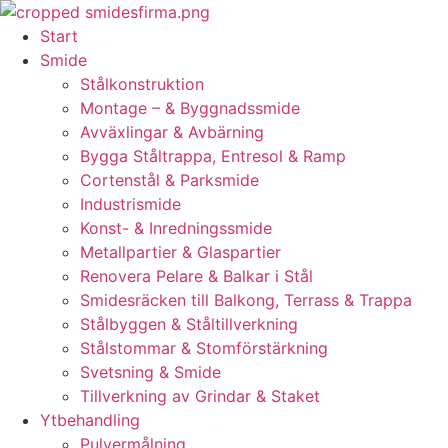
Skip
to
Start
content
Smide
Stålkonstruktion
Montage – & Byggnadssmide
Avväxlingar & Avbärning
Bygga Ståltrappa, Entresol & Ramp
Cortenstål & Parksmide
Industrismide
Konst- & Inredningssmide
Metallpartier & Glaspartier
Renovera Pelare & Balkar i Stål
Smidesräcken till Balkong, Terrass & Trappa
Stålbyggen & Ståltillverkning
Stålstommar & Stomförstärkning
Svetsning & Smide
Tillverkning av Grindar & Staket
Ytbehandling
Pulvermålning