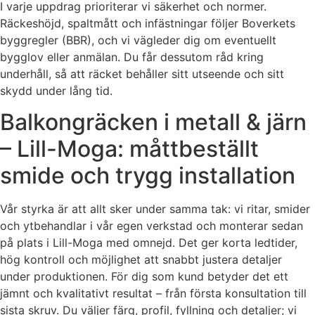
I varje uppdrag prioriterar vi säkerhet och normer.
Räckeshöjd, spaltmått och infästningar följer Boverkets
byggregler (BBR), och vi vägleder dig om eventuellt
bygglov eller anmälan. Du får dessutom råd kring
underhåll, så att räcket behåller sitt utseende och sitt
skydd under lång tid.
Balkongräcken i metall & järn
– Lill-Moga: måttbeställt
smide och trygg installation
Vår styrka är att allt sker under samma tak: vi ritar, smider
och ytbehandlar i vår egen verkstad och monterar sedan
på plats i Lill-Moga med omnejd. Det ger korta ledtider,
hög kontroll och möjlighet att snabbt justera detaljer
under produktionen. För dig som kund betyder det ett
jämnt och kvalitativt resultat – från första konsultation till
sista skruv. Du väljer färg, profil, fyllning och detaljer; vi