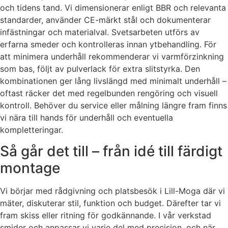
och tidens tand. Vi dimensionerar enligt BBR och relevanta
standarder, använder CE-märkt stål och dokumenterar
infästningar och materialval. Svetsarbeten utförs av
erfarna smeder och kontrolleras innan ytbehandling. För
att minimera underhåll rekommenderar vi varmförzinkning
som bas, följt av pulverlack för extra slitstyrka. Den
kombinationen ger lång livslängd med minimalt underhåll –
oftast räcker det med regelbunden rengöring och visuell
kontroll. Behöver du service eller målning längre fram finns
vi nära till hands för underhåll och eventuella
kompletteringar.
Så går det till – från idé till färdigt
montage
Vi börjar med rådgivning och platsbesök i Lill-Moga där vi
mäter, diskuterar stil, funktion och budget. Därefter tar vi
fram skiss eller ritning för godkännande. I vår verkstad
smider och anpassar vi varje del med precision, och när