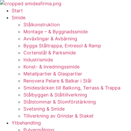
Skip
to
Start
content
Smide
Stålkonstruktion
Montage – & Byggnadssmide
Avväxlingar & Avbärning
Bygga Ståltrappa, Entresol & Ramp
Cortenstål & Parksmide
Industrismide
Konst- & Inredningssmide
Metallpartier & Glaspartier
Renovera Pelare & Balkar i Stål
Smidesräcken till Balkong, Terrass & Trappa
Stålbyggen & Ståltillverkning
Stålstommar & Stomförstärkning
Svetsning & Smide
Tillverkning av Grindar & Staket
Ytbehandling
Pulvermålning