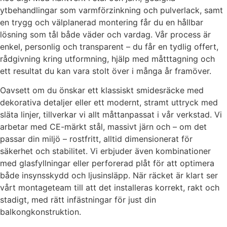
ytbehandlingar som varmförzinkning och pulverlack, samt
en trygg och välplanerad montering får du en hållbar
lösning som tål både väder och vardag. Vår process är
enkel, personlig och transparent – du får en tydlig offert,
rådgivning kring utformning, hjälp med måtttagning och
ett resultat du kan vara stolt över i många år framöver.
Oavsett om du önskar ett klassiskt smidesräcke med
dekorativa detaljer eller ett modernt, stramt uttryck med
släta linjer, tillverkar vi allt måttanpassat i vår verkstad. Vi
arbetar med CE-märkt stål, massivt järn och – om det
passar din miljö – rostfritt, alltid dimensionerat för
säkerhet och stabilitet. Vi erbjuder även kombinationer
med glasfyllningar eller perforerad plåt för att optimera
både insynsskydd och ljusinsläpp. När räcket är klart ser
vårt montageteam till att det installeras korrekt, rakt och
stadigt, med rätt infästningar för just din
balkongkonstruktion.