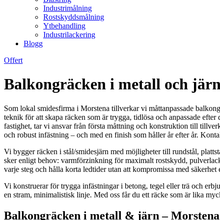
Industrimålning
Rostskyddsmålning
Ytbehandling
Industrilackering
Blogg
Offert
Balkongräcken i metall och jär
Som lokal smidesfirma i Morstena tillverkar vi måttanpassade balkong
teknik för att skapa räcken som är trygga, tidlösa och anpassade efter d
fastighet, tar vi ansvar från första måttning och konstruktion till ti
och robust infästning – och med en finish som håller år efter år. Kontak
Vi bygger räcken i stål/smidesjärn med möjligheter till rundstål, platts
sker enligt behov: varmförzinkning för maximalt rostskydd, pulverlack i 
varje steg och hålla korta ledtider utan att kompromissa med säkerhet e
Vi konstruerar för trygga infästningar i betong, tegel eller trä och er
en stram, minimalistisk linje. Med oss får du ett räcke som är lika myc
Balkongräcken i metall & järn – Morstena 