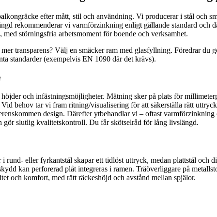
ongräcke efter mått, stil och användning. Vi producerar i stål och smides
längd rekommenderar vi varmförzinkning enligt gällande standard och d
ts, med störningsfria arbetsmoment för boende och verksamhet.
du mer transparens? Välj en smäcker ram med glasfyllning. Föredrar du g
anta standarder (exempelvis EN 1090 där det krävs).
e
höjder och infästningsmöjligheter. Mätning sker på plats för millimeter
Vid behov tar vi fram ritning/visualisering för att säkerställa rätt uttryck
överenskommen design. Därefter ytbehandlar vi – oftast varmförzinkning
 gör slutlig kvalitetskontroll. Du får skötselråd för lång livslängd.
 i rund- eller fyrkantstål skapar ett tidlöst uttryck, medan plattstål och 
skydd kan perforerad plåt integreras i ramen. Träöverliggare på metall
litet och komfort, med rätt räckeshöjd och avstånd mellan spjälor.