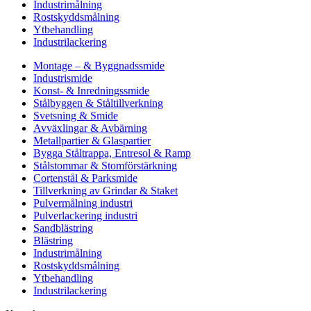
Industrimålning
Rostskyddsmålning
Ytbehandling
Industrilackering
Montage – & Byggnadssmide
Industrismide
Konst- & Inredningssmide
Stålbyggen & Ståltillverkning
Svetsning & Smide
Avväxlingar & Avbärning
Metallpartier & Glaspartier
Bygga Ståltrappa, Entresol & Ramp
Stålstommar & Stomförstärkning
Cortenstål & Parksmide
Tillverkning av Grindar & Staket
Pulvermålning industri
Pulverlackering industri
Sandblästring
Blästring
Industrimålning
Rostskyddsmålning
Ytbehandling
Industrilackering