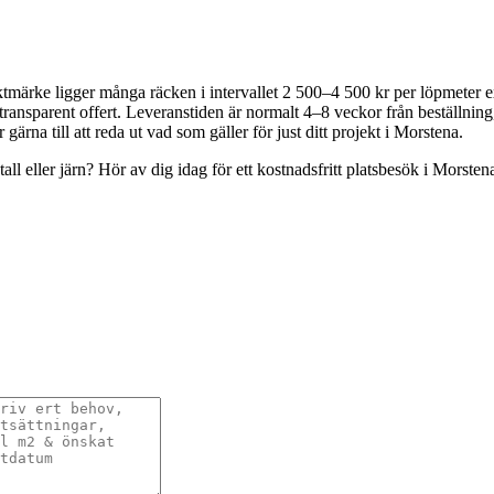
iktmärke ligger många räcken i intervallet 2 500–4 500 kr per löpmeter
 transparent offert. Leveranstiden är normalt 4–8 veckor från beställni
rna till att reda ut vad som gäller för just ditt projekt i Morstena.
l eller järn? Hör av dig idag för ett kostnadsfritt platsbesök i Morstena 