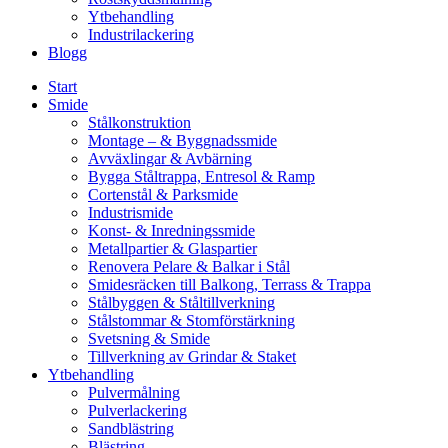
Ytbehandling
Industrilackering
Blogg
Start
Smide
Stålkonstruktion
Montage – & Byggnadssmide
Avväxlingar & Avbärning
Bygga Ståltrappa, Entresol & Ramp
Cortenstål & Parksmide
Industrismide
Konst- & Inredningssmide
Metallpartier & Glaspartier
Renovera Pelare & Balkar i Stål
Smidesräcken till Balkong, Terrass & Trappa
Stålbyggen & Ståltillverkning
Stålstommar & Stomförstärkning
Svetsning & Smide
Tillverkning av Grindar & Staket
Ytbehandling
Pulvermålning
Pulverlackering
Sandblästring
Blästring