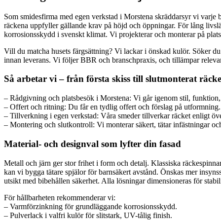
Som smidesfirma med egen verkstad i Morstena skräddarsyr vi varje balk
räckena uppfyller gällande krav på höjd och öppningar. För lång livs
korrosionsskydd i svenskt klimat. Vi projekterar och monterar på pla
Vill du matcha husets färgsättning? Vi lackar i önskad kulör. Söker 
innan leverans. Vi följer BBR och branschpraxis, och tillämpar relev
Så arbetar vi – från första skiss till slutmonterat räck
– Rådgivning och platsbesök i Morstena: Vi går igenom stil, funktion, 
– Offert och ritning: Du får en tydlig offert och förslag på utformning. 
– Tillverkning i egen verkstad: Våra smeder tillverkar räcket enligt 
– Montering och slutkontroll: Vi monterar säkert, tätar infästningar och
Material- och designval som lyfter din fasad
Metall och järn ger stor frihet i form och detalj. Klassiska räckespinnar
kan vi bygga tätare spjälor för barnsäkert avstånd. Önskas mer insyns
utsikt med bibehållen säkerhet. Alla lösningar dimensioneras för stabi
För hållbarheten rekommenderar vi:
– Varmförzinkning för grundläggande korrosionsskydd.
– Pulverlack i valfri kulör för slitstark, UV-tålig finish.