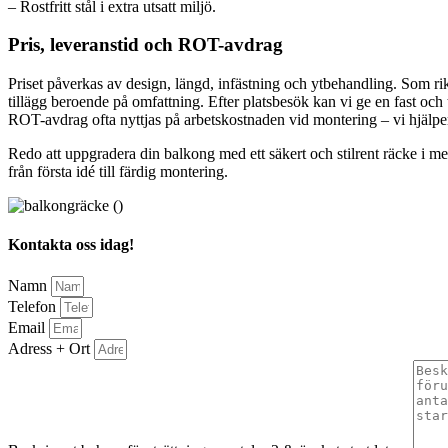
– Rostfritt stål i extra utsatt miljö.
Pris, leveranstid och ROT-avdrag
Priset påverkas av design, längd, infästning och ytbehandling. Som r
tillägg beroende på omfattning. Efter platsbesök kan vi ge en fast och
ROT-avdrag ofta nyttjas på arbetskostnaden vid montering – vi hjälper gä
Redo att uppgradera din balkong med ett säkert och stilrent räcke i metal
från första idé till färdig montering.
Kontakta oss idag!
Namn
Telefon
Email
Adress + Ort