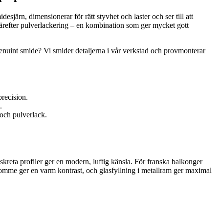
järn, dimensionerar för rätt styvhet och laster och ser till att
ärefter pulverlackering – en kombination som ger mycket gott
enuint smide? Vi smider detaljerna i vår verkstad och provmonterar
precision.
.
 och pulverlack.
diskreta profiler ger en modern, luftig känsla. För franska balkonger
stomme ger en varm kontrast, och glasfyllning i metallram ger maximal