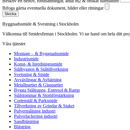
Beskriv ert behov, förutsättningar, antal m2 & önskat startdatum
Bifoga gärna eventuella dokument, bilder eller ritningar
Skicka
Byggnadssmide & Svestning i Stockholm
Välkomna till Smidesfirman i Stockholm. Vi tar hand om hela ditt projekt 
Våra tjänster
Montage – & Byggnadssmide
Industrismide
Konst- & Inredningssmide
Stålbyggen & Ståltillverkning
Svetsning & Smide
Avväxlingar & Avbärning
Metallpartier & Glaspartier
Bygga Ståltrappa, Entresol & Ramp
Stålstommar & Stomförstärkning
Cortenstål & Parksmide
Tillverkning av Grindar & Staket
Pulvermålning industri
Pulverlackering industri
Sandblästring
Blästring