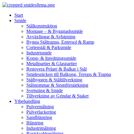
Skip
to
Start
content
Smide
Stålkonstruktion
Montage – & Byggnadssmide
Avväxlingar & Avbärning
Bygga Ståltrappa, Entresol & Ramp
Cortenstål & Parksmide
Industrismide
Konst- & Inredningssmide
Metallpartier & Glaspartier
Renovera Pelare & Balkar i Stål
Smidesräcken till Balkong, Terrass & Trappa
Stålbyggen & Ståltillverkning
Stålstommar & Stomförstärkning
Svetsning & Smide
Tillverkning av Grindar & Staket
Ytbehandling
Pulvermålning
Pulverlackering
Sandblästring
Blästring
Industrimålning
Rostskyddsmålning