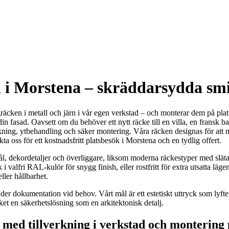
n i Morstena – skräddarsydda sm
räcken i metall och järn i vår egen verkstad – och monterar dem på pla
in fasad. Oavsett om du behöver ett nytt räcke till en villa, en fransk b
llverkning, ytbehandling och säker montering. Våra räcken designas för at
ta oss för ett kostnadsfritt platsbesök i Morstena och en tydlig offert.
tål, dekordetaljer och överliggare, liksom moderna räckestyper med släta 
valfri RAL-kulör för snygg finish, eller rostfritt för extra utsatta lägen
ller hållbarhet.
bjuder dokumentation vid behov. Vårt mål är ett estetiskt uttryck som lyf
ket en säkerhetslösning som en arkitektonisk detalj.
med tillverkning i verkstad och montering 