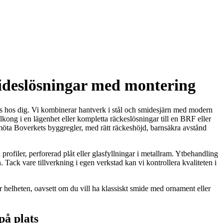
ideslösningar med montering
ts hos dig. Vi kombinerar hantverk i stål och smidesjärn med modern
alkong i en lägenhet eller kompletta räckeslösningar till en BRF eller
t möta Boverkets byggregler, med rätt räckeshöjd, barnsäkra avstånd
profiler, perforerad plåt eller glasfyllningar i metallram. Ytbehandling
. Tack vare tillverkning i egen verkstad kan vi kontrollera kvaliteten i
ter helheten, oavsett om du vill ha klassiskt smide med ornament eller
på plats