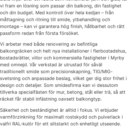
vi fram en lösning som passar din balkong, din fastighet
och din budget. Med kontroll över hela kedjan – från
måttagning och ritning till smide, ytbehandling och
montage – kan vi garantera hög finish, hållbarhet och rätt
passform redan från första försöket.
Vi arbetar med både renovering av befintliga
balkongräcken och helt nya installationer i flerbostadshus,
bostadsrätter, villor och kommersiella fastigheter i Myrby
med omnejd. Vår verkstad är utrustad för såväl
traditionellt smide som precisionskapning, TIG/MIG-
svetsning och anpassade beslag, vilket ger dig stor frihet i
design och detaljer. Som smidesfirma kan vi dessutom
tillverka specialfästen för mur, betong, stål eller trä, så att
räcket får stabil infästning oavsett balkongtyp.
Säkerhet och beständighet är alltid i fokus. Vi erbjuder
varmförzinkning för maximalt rostskydd och pulverlack i
valfri RAL-kulör för ett slitstarkt och enhetligt utseende.