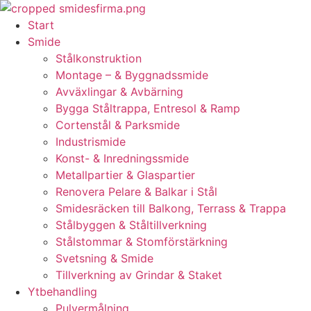
Skip
to
Start
content
Smide
Stålkonstruktion
Montage – & Byggnadssmide
Avväxlingar & Avbärning
Bygga Ståltrappa, Entresol & Ramp
Cortenstål & Parksmide
Industrismide
Konst- & Inredningssmide
Metallpartier & Glaspartier
Renovera Pelare & Balkar i Stål
Smidesräcken till Balkong, Terrass & Trappa
Stålbyggen & Ståltillverkning
Stålstommar & Stomförstärkning
Svetsning & Smide
Tillverkning av Grindar & Staket
Ytbehandling
Pulvermålning