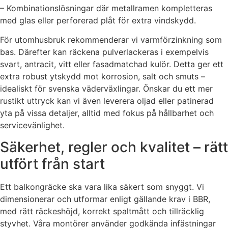
– Kombinationslösningar där metallramen kompletteras
med glas eller perforerad plåt för extra vindskydd.
För utomhusbruk rekommenderar vi varmförzinkning som
bas. Därefter kan räckena pulverlackeras i exempelvis
svart, antracit, vitt eller fasadmatchad kulör. Detta ger ett
extra robust ytskydd mot korrosion, salt och smuts –
idealiskt för svenska väderväxlingar. Önskar du ett mer
rustikt uttryck kan vi även leverera oljad eller patinerad
yta på vissa detaljer, alltid med fokus på hållbarhet och
servicevänlighet.
Säkerhet, regler och kvalitet – rätt
utfört från start
Ett balkongräcke ska vara lika säkert som snyggt. Vi
dimensionerar och utformar enligt gällande krav i BBR,
med rätt räckeshöjd, korrekt spaltmått och tillräcklig
styvhet. Våra montörer använder godkända infästningar