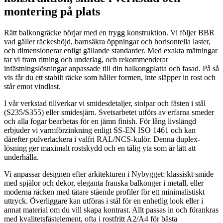
montering på plats
Rätt balkongräcke börjar med en trygg konstruktion. Vi följer BBR
vad gäller räckeshöjd, barnsäkra öppningar och horisontella laster,
och dimensionerar enligt gällande standarder. Med exakta mätningar
tar vi fram ritning och underlag, och rekommenderar
infästningslösningar anpassade till din balkongplatta och fasad. På så
vis får du ett stabilt räcke som håller formen, inte släpper in rost och
står emot vindlast.
I vår verkstad tillverkar vi smidesdetaljer, stolpar och fästen i stål
(S235/S355) eller smidesjärn. Svetsarbetet utförs av erfarna smeder
och alla fogar bearbetas för en jämn finish. För lång livslängd
erbjuder vi varmförzinkning enligt SS-EN ISO 1461 och kan
därefter pulverlackera i valfri RAL/NCS-kulör. Denna duplex-
lösning ger maximalt rostskydd och en tålig yta som är lätt att
underhålla.
Vi anpassar designen efter arkitekturen i Nybygget: klassiskt smide
med spjälor och dekor, eleganta franska balkonger i metall, eller
moderna räcken med tätare stående profiler för ett minimalistiskt
uttryck. Överliggare kan utföras i stål för en enhetlig look eller i
annat material om du vill skapa kontrast. Allt passas in och förankras
med kvalitetsfästelement, ofta i rostfritt A2/A4 för bästa