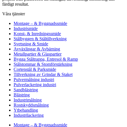
färdigt resultat.
Våra tjänster
Montage – & Byggnadssmide
Industrismide
Konst- & Inredningssmide
Stålbyggen & Ståltillverkning
Svetsning & Smide
Avväxlingar & Avbärning
Metallpartier & Glaspartier
Bygga Ståltrappa, Entresol & Ramp
Stålstommar & Stomförstärkning
Cortenstål & Parksmide
Tillverkning av Grindar & Staket
Pulvermålning industri
Pulverlackering industri
Sandblästring
Blästring
Industrimålning
Rostskyddsmålning
Ytbehandling
Industrilackering
Montage – & Byggnadssmide