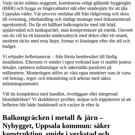
Varje räcke måtttas noggrant, konstrueras enligt gällande byggregler
(BBR) och byggs av högkvalitativt stål eller smidesjärn för att tåla
Uppsalas väder. Vår process omfattar allt från rådgivning och skiss
till svetsning, ytbehandling och slutligt montage med dokumenterad
egenkontroll. Du får ett hållbart balkongräcke med rätt höjd,
spjälavstånd och lastkapacitet, utan kompromisser på estetik. Oavsett
om du vill ha ett klassiskt smidesuttryck med dekor eller ett stramt,
modernt räcke med rena linjer, formar vi lösningen efter din stil och
budget.
Vi erbjuder helhetsansvar – från första hembesöket till färdig
installation. Eftersom vi smider i egen verkstad kan vi snabbt justera
detaljer, optimera infästningar och säkerställa passform på
millimetern. Monteringen utförs av våra egna montörer som är vana
vid betong-, tegel- och träunderlag och arbetar med säkra
infästningsmetoder.
Vill du komplettera med handlist, överliggare eller integrerad
blomlådefäste? Vi skräddarsyr profiler, stolpar och toppskenor så att
helheten blir både funktionell och vacker år efter år.
Balkongräcken i metall & järn –
Nybygget, Uppsala kommun: säker
konstruktion, smide i verkstad och