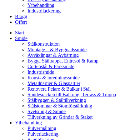
Ytbehandling
Industrilackering
Blogg
Offert
Start
Smide
Stålkonstruktion
Montage – & Byggnadssmide
Avväxlingar & Avbärning
Bygga Ståltrappa, Entresol & Ramp
Cortenstål & Parksmide
Industrismide
Konst- & Inredningssmide
Metallpartier & Glaspartier
Renovera Pelare & Balkar i Stål
Smidesräcken till Balkong, Terrass & Trappa
Stålbyggen & Ståltillverkning
Stålstommar & Stomförstärkning
Svetsning & Smide
Tillverkning av Grindar & Staket
Ytbehandling
Pulvermålning
Pulverlackering
Sandblästring