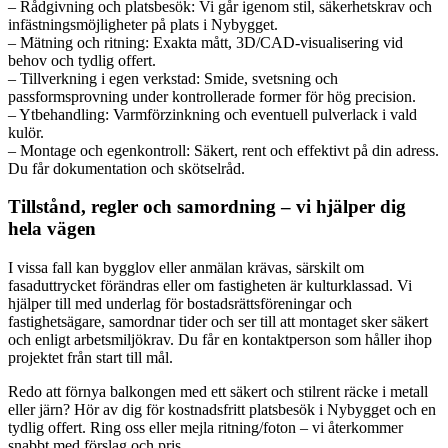
– Rådgivning och platsbesök: Vi går igenom stil, säkerhetskrav och
infästningsmöjligheter på plats i Nybygget.
– Mätning och ritning: Exakta mått, 3D/CAD-visualisering vid
behov och tydlig offert.
– Tillverkning i egen verkstad: Smide, svetsning och
passformsprovning under kontrollerade former för hög precision.
– Ytbehandling: Varmförzinkning och eventuell pulverlack i vald
kulör.
– Montage och egenkontroll: Säkert, rent och effektivt på din adress.
Du får dokumentation och skötselråd.
Tillstånd, regler och samordning – vi hjälper dig
hela vägen
I vissa fall kan bygglov eller anmälan krävas, särskilt om
fasaduttrycket förändras eller om fastigheten är kulturklassad. Vi
hjälper till med underlag för bostadsrättsföreningar och
fastighetsägare, samordnar tider och ser till att montaget sker säkert
och enligt arbetsmiljökrav. Du får en kontaktperson som håller ihop
projektet från start till mål.
Redo att förnya balkongen med ett säkert och stilrent räcke i metall
eller järn? Hör av dig för kostnadsfritt platsbesök i Nybygget och en
tydlig offert. Ring oss eller mejla ritning/foton – vi återkommer
snabbt med förslag och pris.