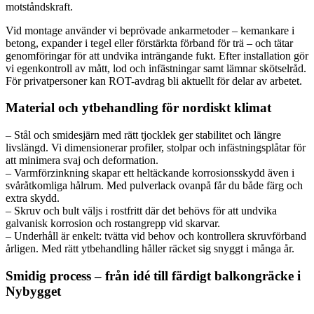
motståndskraft.
Vid montage använder vi beprövade ankarmetoder – kemankare i
betong, expander i tegel eller förstärkta förband för trä – och tätar
genomföringar för att undvika inträngande fukt. Efter installation gör
vi egenkontroll av mått, lod och infästningar samt lämnar skötselråd.
För privatpersoner kan ROT-avdrag bli aktuellt för delar av arbetet.
Material och ytbehandling för nordiskt klimat
– Stål och smidesjärn med rätt tjocklek ger stabilitet och längre
livslängd. Vi dimensionerar profiler, stolpar och infästningsplåtar för
att minimera svaj och deformation.
– Varmförzinkning skapar ett heltäckande korrosionsskydd även i
svåråtkomliga hålrum. Med pulverlack ovanpå får du både färg och
extra skydd.
– Skruv och bult väljs i rostfritt där det behövs för att undvika
galvanisk korrosion och rostangrepp vid skarvar.
– Underhåll är enkelt: tvätta vid behov och kontrollera skruvförband
årligen. Med rätt ytbehandling håller räcket sig snyggt i många år.
Smidig process – från idé till färdigt balkongräcke i
Nybygget