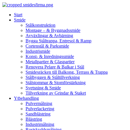
Skip
to
Start
content
Smide
Stålkonstruktion
Montage – & Byggnadssmide
Avväxlingar & Avbärning
Bygga Ståltrappa, Entresol & Ramp
Cortenstål & Parksmide
Industrismide
Konst- & Inredningssmide
Metallpartier & Glaspartier
Renovera Pelare & Balkar i Stål
Smidesräcken till Balkong, Terrass & Trappa
Stålbyggen & Ståltillverkning
Stålstommar & Stomförstärkning
Svetsning & Smide
Tillverkning av Grindar & Staket
Ytbehandling
Pulvermålning
Pulverlackering
Sandblästring
Blästring
Industrimålning
Rostskyddsmålning