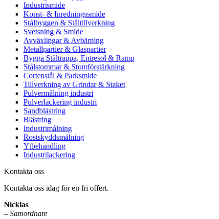
Industrismide
Konst- & Inredningssmide
Stålbyggen & Ståltillverkning
Svetsning & Smide
Avväxlingar & Avbärning
Metallpartier & Glaspartier
Bygga Ståltrappa, Entresol & Ramp
Stålstommar & Stomförstärkning
Cortenstål & Parksmide
Tillverkning av Grindar & Staket
Pulvermålning industri
Pulverlackering industri
Sandblästring
Blästring
Industrimålning
Rostskyddsmålning
Ytbehandling
Industrilackering
Kontakta oss
Kontakta oss idag för en fri offert.
Nicklas
–
Samordnare