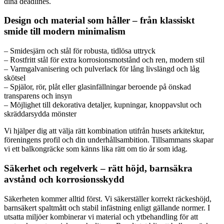
dina deadlines.
Design och material som håller – från klassiskt
smide till modern minimalism
– Smidesjärn och stål för robusta, tidlösa uttryck
– Rostfritt stål för extra korrosionsmotstånd och ren, modern stil
– Varmgalvanisering och pulverlack för lång livslängd och låg
skötsel
– Spjälor, rör, plåt eller glasinfällningar beroende på önskad
transparens och insyn
– Möjlighet till dekorativa detaljer, kupningar, knoppavslut och
skräddarsydda mönster
Vi hjälper dig att välja rätt kombination utifrån husets arkitektur,
föreningens profil och din underhållsambition. Tillsammans skapar
vi ett balkongräcke som känns lika rätt om tio år som idag.
Säkerhet och regelverk – rätt höjd, barnsäkra
avstånd och korrosionsskydd
Säkerheten kommer alltid först. Vi säkerställer korrekt räckeshöjd,
barnsäkert spaltmått och stabil infästning enligt gällande normer. I
utsatta miljöer kombinerar vi material och ytbehandling för att