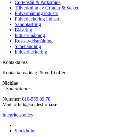
Cortenstål & Parksmide
Tillverkning av Grindar & Staket
Pulvermålning industri
Pulverlackering industri
Sandblästring
Blästring
Industrimålning
Rostskyddsmålning
Ytbehandling
Industrilackering
Kontakta oss
Kontakta oss idag för en fri offert.
Nicklas
–
Samordnare
Nummer:
010-555 89 78
Mail: offert@smidesfirma.se
Integritetspolicy
Vi utför arbeten i hela
Stockholm