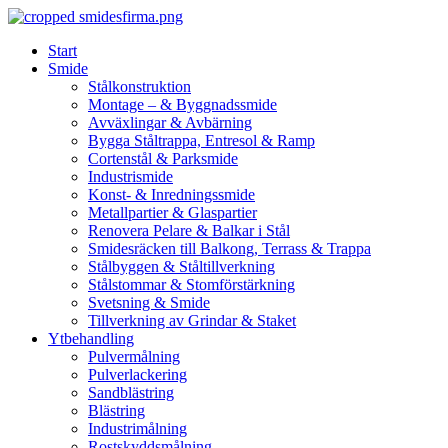
Skip
to
Start
content
Smide
Stålkonstruktion
Montage – & Byggnadssmide
Avväxlingar & Avbärning
Bygga Ståltrappa, Entresol & Ramp
Cortenstål & Parksmide
Industrismide
Konst- & Inredningssmide
Metallpartier & Glaspartier
Renovera Pelare & Balkar i Stål
Smidesräcken till Balkong, Terrass & Trappa
Stålbyggen & Ståltillverkning
Stålstommar & Stomförstärkning
Svetsning & Smide
Tillverkning av Grindar & Staket
Ytbehandling
Pulvermålning
Pulverlackering
Sandblästring
Blästring
Industrimålning
Rostskyddsmålning