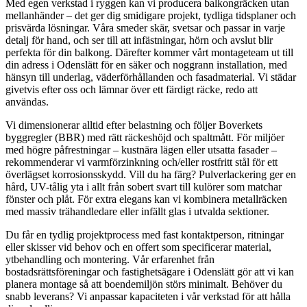
Med egen verkstad i ryggen kan vi producera balkongräcken utan
mellanhänder – det ger dig smidigare projekt, tydliga tidsplaner och
prisvärda lösningar. Våra smeder skär, svetsar och passar in varje
detalj för hand, och ser till att infästningar, hörn och avslut blir
perfekta för din balkong. Därefter kommer vårt montageteam ut till
din adress i Odenslätt för en säker och noggrann installation, med
hänsyn till underlag, väderförhållanden och fasadmaterial. Vi städar
givetvis efter oss och lämnar över ett färdigt räcke, redo att
användas.
Vi dimensionerar alltid efter belastning och följer Boverkets
byggregler (BBR) med rätt räckeshöjd och spaltmått. För miljöer
med högre påfrestningar – kustnära lägen eller utsatta fasader –
rekommenderar vi varmförzinkning och/eller rostfritt stål för ett
överlägset korrosionsskydd. Vill du ha färg? Pulverlackering ger en
hård, UV-tålig yta i allt från sobert svart till kulörer som matchar
fönster och plåt. För extra elegans kan vi kombinera metallräcken
med massiv trähandledare eller infällt glas i utvalda sektioner.
Du får en tydlig projektprocess med fast kontaktperson, ritningar
eller skisser vid behov och en offert som specificerar material,
ytbehandling och montering. Vår erfarenhet från
bostadsrättsföreningar och fastighetsägare i Odenslätt gör att vi kan
planera montage så att boendemiljön störs minimalt. Behöver du
snabb leverans? Vi anpassar kapaciteten i vår verkstad för att hålla