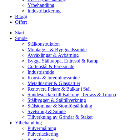
Ytbehandling
Industrilackering
Blogg
Offert
Start
Smide
Stålkonstruktion
Montage – & Byggnadssmide
Avväxlingar & Avbärning
Bygga Ståltrappa, Entresol & Ramp
Cortenstål & Parksmide
Industrismide
Konst- & Inredningssmide
Metallpartier & Glaspartier
Renovera Pelare & Balkar i Stål
Smidesräcken till Balkong, Terrass & Trappa
Stålbyggen & Ståltillverkning
Stålstommar & Stomförstärkning
Svetsning & Smide
Tillverkning av Grindar & Staket
Ytbehandling
Pulvermålning
Pulverlackering
Sandblästring