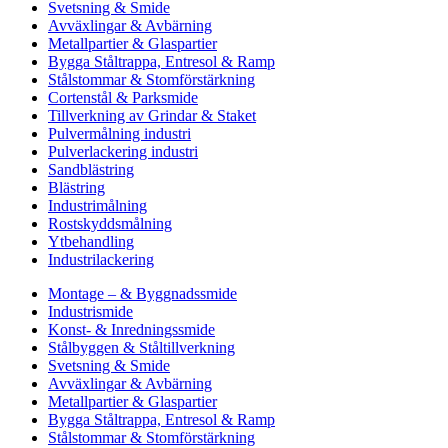
Svetsning & Smide
Avväxlingar & Avbärning
Metallpartier & Glaspartier
Bygga Ståltrappa, Entresol & Ramp
Stålstommar & Stomförstärkning
Cortenstål & Parksmide
Tillverkning av Grindar & Staket
Pulvermålning industri
Pulverlackering industri
Sandblästring
Blästring
Industrimålning
Rostskyddsmålning
Ytbehandling
Industrilackering
Montage – & Byggnadssmide
Industrismide
Konst- & Inredningssmide
Stålbyggen & Ståltillverkning
Svetsning & Smide
Avväxlingar & Avbärning
Metallpartier & Glaspartier
Bygga Ståltrappa, Entresol & Ramp
Stålstommar & Stomförstärkning