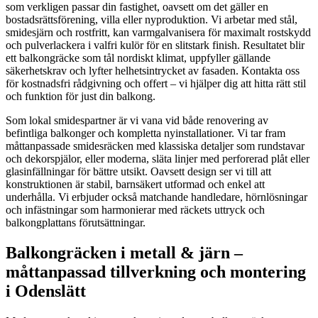
som verkligen passar din fastighet, oavsett om det gäller en
bostadsrättsförening, villa eller nyproduktion. Vi arbetar med stål,
smidesjärn och rostfritt, kan varmgalvanisera för maximalt rostskydd
och pulverlackera i valfri kulör för en slitstark finish. Resultatet blir
ett balkongräcke som tål nordiskt klimat, uppfyller gällande
säkerhetskrav och lyfter helhetsintrycket av fasaden. Kontakta oss
för kostnadsfri rådgivning och offert – vi hjälper dig att hitta rätt stil
och funktion för just din balkong.
Som lokal smidespartner är vi vana vid både renovering av
befintliga balkonger och kompletta nyinstallationer. Vi tar fram
måttanpassade smidesräcken med klassiska detaljer som rundstavar
och dekorspjälor, eller moderna, släta linjer med perforerad plåt eller
glasinfällningar för bättre utsikt. Oavsett design ser vi till att
konstruktionen är stabil, barnsäkert utformad och enkel att
underhålla. Vi erbjuder också matchande handledare, hörn­lösningar
och infästningar som harmonierar med räckets uttryck och
balkongplattans förutsättningar.
Balkongräcken i metall & järn –
måttanpassad tillverkning och montering
i Odenslätt