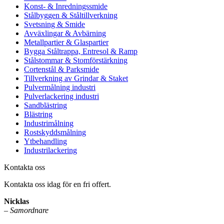
Konst- & Inredningssmide
Stålbyggen & Ståltillverkning
Svetsning & Smide
Avväxlingar & Avbärning
Metallpartier & Glaspartier
Bygga Ståltrappa, Entresol & Ramp
Stålstommar & Stomförstärkning
Cortenstål & Parksmide
Tillverkning av Grindar & Staket
Pulvermålning industri
Pulverlackering industri
Sandblästring
Blästring
Industrimålning
Rostskyddsmålning
Ytbehandling
Industrilackering
Kontakta oss
Kontakta oss idag för en fri offert.
Nicklas
–
Samordnare