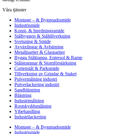
Våra tjänster
Montage – & Byggnadssmide
Industrismide
Konst- & Inredningssmide
Stålbyggen & Ståltillverkning
Svetsning & Smide
Avväxlingar & Avbärning
Metallpartier & Glaspartier
Bygga Ståltrappa, Entresol & Ramp
Stålstommar & Stomförstärkning
Cortenstål & Parksmide
Tillverkning av Grindar & Staket
Pulvermålning industri
Pulverlackering industri
Sandblästring
Blästring
Industrimålning
Rostskyddsmålning
Ytbehandling
Industrilackering
Montage – & Byggnadssmide
Industrismide