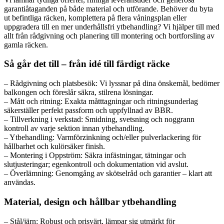
garantiåtaganden på både material och utförande. Behöver du byta
ut befintliga räcken, komplettera på flera våningsplan eller
uppgradera till en mer underhållsfri ytbehandling? Vi hjälper till med
allt från rådgivning och planering till montering och bortforsling av
gamla räcken.
Så går det till – från idé till färdigt räcke
– Rådgivning och platsbesök: Vi lyssnar på dina önskemål, bedömer
balkongen och föreslår säkra, stilrena lösningar.
– Mått och ritning: Exakta måtttagningar och ritningsunderlag
säkerställer perfekt passform och uppfyllnad av BBR.
– Tillverkning i verkstad: Smidning, svetsning och noggrann
kontroll av varje sektion innan ytbehandling.
– Ytbehandling: Varmförzinkning och/eller pulverlackering för
hållbarhet och kulörsäker finish.
– Montering i Oppström: Säkra infästningar, tätningar och
slutjusteringar; egenkontroll och dokumentation vid avslut.
– Överlämning: Genomgång av skötselråd och garantier – klart att
användas.
Material, design och hållbar ytbehandling
– Stål/järn: Robust och prisvärt, lämpar sig utmärkt för