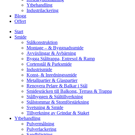
Ytbehandling
Industrilackering
Blogg
Offert
Start
Smide
Stålkonstruktion
Montage – & Byggnadssmide
Avväxlingar & Avbärning
Bygga Ståltrappa, Entresol & Ramp
Cortenstål & Parksmide
Industrismide
Konst- & Inredningssmide
Metallpartier & Glaspartier
Renovera Pelare & Balkar i Stål
Smidesräcken till Balkong, Terrass & Trappa
Stålbyggen & Ståltillverkning
Stålstommar & Stomförstärkning
Svetsning & Smide
Tillverkning av Grindar & Staket
Ytbehandling
Pulvermålning
Pulverlackering
Sandblästring