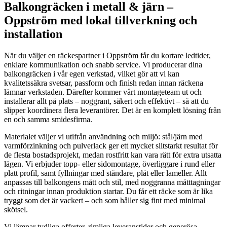
Balkongräcken i metall & järn –
Oppström med lokal tillverkning och
installation
När du väljer en räckespartner i Oppström får du kortare ledtider,
enklare kommunikation och snabb service. Vi producerar dina
balkongräcken i vår egen verkstad, vilket gör att vi kan
kvalitetssäkra svetsar, passform och finish redan innan räckena
lämnar verkstaden. Därefter kommer vårt montageteam ut och
installerar allt på plats – noggrant, säkert och effektivt – så att du
slipper koordinera flera leverantörer. Det är en komplett lösning från
en och samma smidesfirma.
Materialet väljer vi utifrån användning och miljö: stål/järn med
varmförzinkning och pulverlack ger ett mycket slitstarkt resultat för
de flesta bostadsprojekt, medan rostfritt kan vara rätt för extra utsatta
lägen. Vi erbjuder topp- eller sidomontage, överliggare i rund eller
platt profil, samt fyllningar med ståndare, plåt eller lameller. Allt
anpassas till balkongens mått och stil, med noggranna måtttagningar
och ritningar innan produktion startar. Du får ett räcke som är lika
tryggt som det är vackert – och som håller sig fint med minimal
skötsel.
Vi lämnar tydliga offerter, rimliga leveranstider och generösa