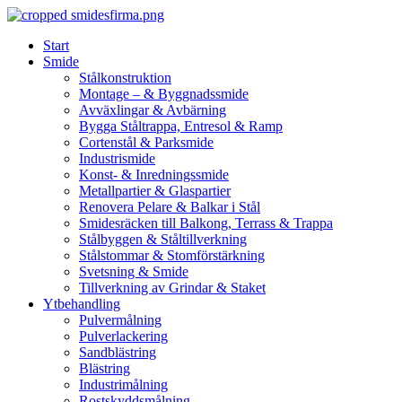
Skip
to
Start
content
Smide
Stålkonstruktion
Montage – & Byggnadssmide
Avväxlingar & Avbärning
Bygga Ståltrappa, Entresol & Ramp
Cortenstål & Parksmide
Industrismide
Konst- & Inredningssmide
Metallpartier & Glaspartier
Renovera Pelare & Balkar i Stål
Smidesräcken till Balkong, Terrass & Trappa
Stålbyggen & Ståltillverkning
Stålstommar & Stomförstärkning
Svetsning & Smide
Tillverkning av Grindar & Staket
Ytbehandling
Pulvermålning
Pulverlackering
Sandblästring
Blästring
Industrimålning
Rostskyddsmålning