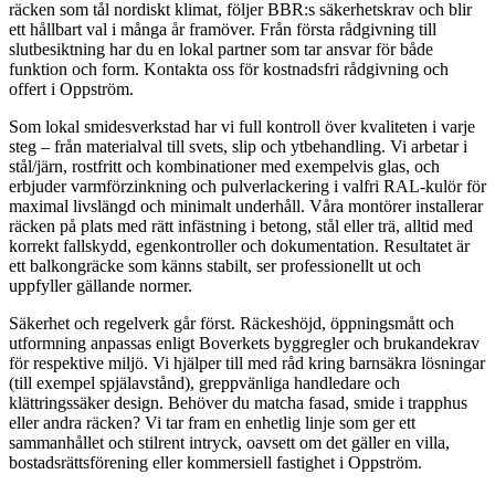
räcken som tål nordiskt klimat, följer BBR:s säkerhetskrav och blir
ett hållbart val i många år framöver. Från första rådgivning till
slutbesiktning har du en lokal partner som tar ansvar för både
funktion och form. Kontakta oss för kostnadsfri rådgivning och
offert i Oppström.
Som lokal smidesverkstad har vi full kontroll över kvaliteten i varje
steg – från materialval till svets, slip och ytbehandling. Vi arbetar i
stål/järn, rostfritt och kombinationer med exempelvis glas, och
erbjuder varmförzinkning och pulverlackering i valfri RAL-kulör för
maximal livslängd och minimalt underhåll. Våra montörer installerar
räcken på plats med rätt infästning i betong, stål eller trä, alltid med
korrekt fallskydd, egenkontroller och dokumentation. Resultatet är
ett balkongräcke som känns stabilt, ser professionellt ut och
uppfyller gällande normer.
Säkerhet och regelverk går först. Räckeshöjd, öppningsmått och
utformning anpassas enligt Boverkets byggregler och brukandekrav
för respektive miljö. Vi hjälper till med råd kring barnsäkra lösningar
(till exempel spjälavstånd), greppvänliga handledare och
klättringssäker design. Behöver du matcha fasad, smide i trapphus
eller andra räcken? Vi tar fram en enhetlig linje som ger ett
sammanhållet och stilrent intryck, oavsett om det gäller en villa,
bostadsrättsförening eller kommersiell fastighet i Oppström.