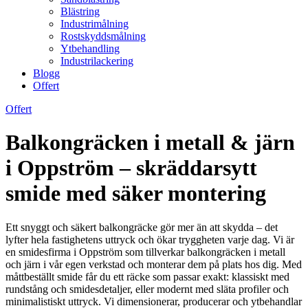
Blästring
Industrimålning
Rostskyddsmålning
Ytbehandling
Industrilackering
Blogg
Offert
Offert
Balkongräcken i metall & järn
i Oppström – skräddarsytt
smide med säker montering
Ett snyggt och säkert balkongräcke gör mer än att skydda – det
lyfter hela fastighetens uttryck och ökar tryggheten varje dag. Vi är
en smidesfirma i Oppström som tillverkar balkongräcken i metall
och järn i vår egen verkstad och monterar dem på plats hos dig. Med
måttbeställt smide får du ett räcke som passar exakt: klassiskt med
rundstång och smidesdetaljer, eller modernt med släta profiler och
minimalistiskt uttryck. Vi dimensionerar, producerar och ytbehandlar