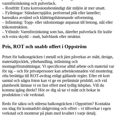
varmförzinkning och pulverlack.
– Rostfritt: Extra korrosionsbeständigt där miljön är mer utsatt.
– Fyllningar: Ståndare/spjälor, perforerad plåt eller lameller;
barnsäkra avstånd och klättringshämmande utformning.
– Infästning: Topp- eller sidomontage anpassat till betong, stål eller
träkonstruktion.
– Ytfinish: Varmförzinkning som bas, därefter pulverlack för kulör
och extra skydd – matt, halvblank eller struktur.
Pris, ROT och snabb offert i Oppström
Priset för balkongräcken i metall och järn påverkas av mått, design,
materialtjocklek, ytbehandling, infästning och
montageförutsättningar. Vi specificerar alltid arbete och material var
för sig – och för privatpersoner kan arbetskostnaden vid montering
ofta berättiga till ROT-avdrag enligt gällande regler. Efter ett kort
samtal och några foton kan vi ge en preliminär prisbild, och vid
platsbesök lämnar vi en fast offert med tydlig tidsplan. Vill du
komma igång direkt? Hör av dig så tar vi mått och bokar in
produktion i vår verkstad.
Redo för säkra och stilrena balkongräcken i Oppström? Kontakta
oss idag för kostnadsfri rådgivning och offert – vi tillverkar i egen
verkstad och monterar på plats med kvalitet i varje detalj.