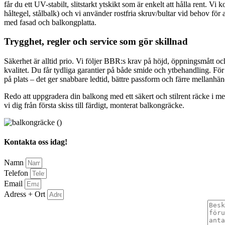
får du ett UV-stabilt, slitstarkt ytskikt som är enkelt att hålla rent. V
håltegel, stålbalk) och vi använder rostfria skruv/bultar vid behov för
med fasad och balkongplatta.
Trygghet, regler och service som gör skillnad
Säkerhet är alltid prio. Vi följer BBR:s krav på höjd, öppningsmått oc
kvalitet. Du får tydliga garantier på både smide och ytbehandling. Fö
på plats – det ger snabbare ledtid, bättre passform och färre mellanhän
Redo att uppgradera din balkong med ett säkert och stilrent räcke i met
vi dig från första skiss till färdigt, monterat balkongräcke.
Kontakta oss idag!
Namn
Telefon
Email
Adress + Ort