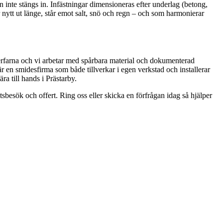
ten inte stängs in. Infästningar dimensioneras efter underlag (betong,
r nytt ut länge, står emot salt, snö och regn – och som harmonierar
r erfarna och vi arbetar med spårbara material och dokumenterad
r en smidesfirma som både tillverkar i egen verkstad och installerar
ra till hands i Prästarby.
tsbesök och offert. Ring oss eller skicka en förfrågan idag så hjälper