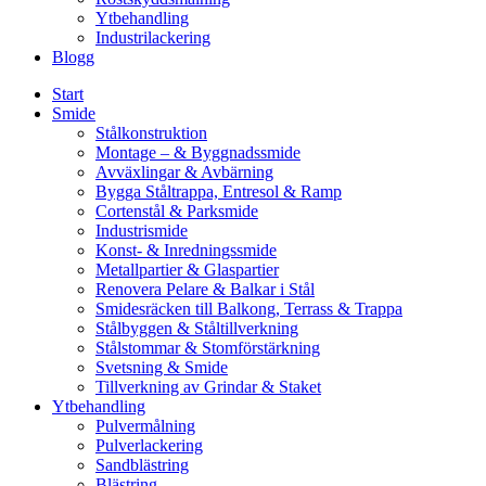
Ytbehandling
Industrilackering
Blogg
Start
Smide
Stålkonstruktion
Montage – & Byggnadssmide
Avväxlingar & Avbärning
Bygga Ståltrappa, Entresol & Ramp
Cortenstål & Parksmide
Industrismide
Konst- & Inredningssmide
Metallpartier & Glaspartier
Renovera Pelare & Balkar i Stål
Smidesräcken till Balkong, Terrass & Trappa
Stålbyggen & Ståltillverkning
Stålstommar & Stomförstärkning
Svetsning & Smide
Tillverkning av Grindar & Staket
Ytbehandling
Pulvermålning
Pulverlackering
Sandblästring
Blästring