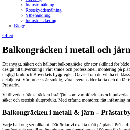
Industrimålning
Rostskyddsmålning
Ytbehandling
Industrilackering
Blogg
Offert
Balkongräcken i metall och jär
Ett snyggt, säkert och hållbart balkongräcke gör stor skillnad för båd
design till tillverkning i vårt smide och professionell montering på pla
dagligt bruk och Boverkets byggregler. Oavsett om du vill ha ett klass
detaljnivå. Vår process är smidig, våra leveranstider korta och du får 
Prästarby.
Vi tillverkar främst räcken i stål/järn som varmförzinkas och pulverlac
säker och estetisk slutprodukt. Med erfarna montörer, rätt infästning mo
Balkongräcken i metall & järn – Prästarb
Varje balkong ser olika ut. Därför tar vi exakta mått på plats i Prästar
komfort, och ser till att öppningar inte överstiger ca 100 mm för barns