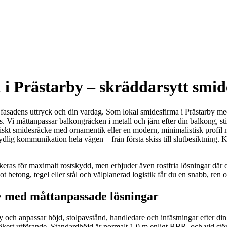
n i Prästarby – skräddarsytt sm
e fasadens uttryck och din vardag. Som lokal smidesfirma i Prästarby med
ts. Vi måttanpassar balkongräcken i metall och järn efter din balkong, st
iskt smidesräcke med ornamentik eller en modern, minimalistisk profil me
tydlig kommunikation hela vägen – från första skiss till slutbesiktning.
keras för maximalt rostskydd, men erbjuder även rostfria lösningar där de
t betong, tegel eller stål och välplanerad logistik får du en snabb, ren o
y med måttanpassade lösningar
by och anpassar höjd, stolpavstånd, handledare och infästningar efter din
äkert utförande. Standardhöjd är normalt 1,0 m enligt BBR, och vid större