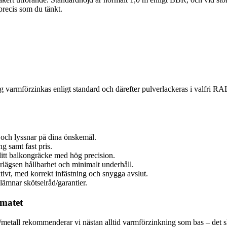
 precis som du tänkt.
g varmförzinkas enligt standard och därefter pulverlackeras i valfri RAL-
 och lyssnar på dina önskemål.
ng samt fast pris.
ditt balkongräcke med hög precision.
lägsen hållbarhet och minimalt underhåll.
ktivt, med korrekt infästning och snygga avslut.
lämnar skötselråd/garantier.
imatet
metall rekommenderar vi nästan alltid varmförzinkning som bas – det sk