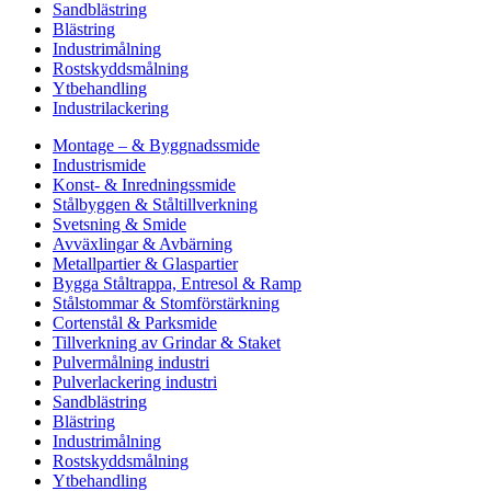
Sandblästring
Blästring
Industrimålning
Rostskyddsmålning
Ytbehandling
Industrilackering
Montage – & Byggnadssmide
Industrismide
Konst- & Inredningssmide
Stålbyggen & Ståltillverkning
Svetsning & Smide
Avväxlingar & Avbärning
Metallpartier & Glaspartier
Bygga Ståltrappa, Entresol & Ramp
Stålstommar & Stomförstärkning
Cortenstål & Parksmide
Tillverkning av Grindar & Staket
Pulvermålning industri
Pulverlackering industri
Sandblästring
Blästring
Industrimålning
Rostskyddsmålning
Ytbehandling