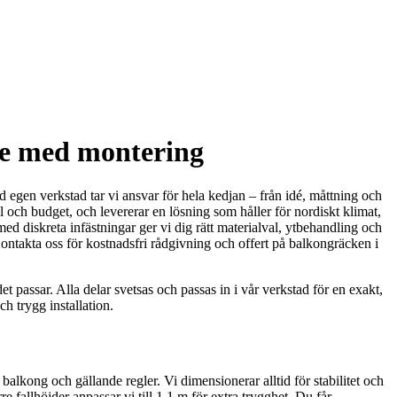
ide med montering
 egen verkstad tar vi ansvar för hela kedjan – från idé, måttning och
il och budget, och levererar en lösning som håller för nordiskt klimat,
d diskreta infästningar ger vi dig rätt materialval, ytbehandling och
 Kontakta oss för kostnadsfri rådgivning och offert på balkongräcken i
t passar. Alla delar svetsas och passas in i vår verkstad för en exakt,
ch trygg installation.
 balkong och gällande regler. Vi dimensionerar alltid för stabilitet och
 fallhöjder anpassar vi till 1,1 m för extra trygghet. Du får