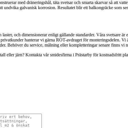
i konstruerar med dräneringshål, täta svetsar och smarta skarvar så att vat
 att undvika galvanisk korrosion. Resultatet blir ett balkongräcke som se
h laster, och dimensionerar enligt gällande standarder. Våra svetsare ä
r privatkunder hanterar vi gärna ROT-avdraget för monteringsdelen. Vi ä
der. Behöver du service, målning eller kompletteringar senare finns vi nä
all eller järn? Kontakta vår smidesfirma i Prästarby för kostnadsfritt pla