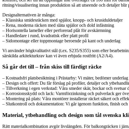
ritning/visualisering innan produktion så att utseende och detaljer blir
Designalternativen är många:
– Klassiska smidesräcken med spjälor, knopp- och krusiduldetaljer
– Rena, moderna räcken med släta spjälor och dold infästning
– Horisontella lameller eller perforerad plåt för avskärmning
– Handledare i rund, kvadratisk eller platt profil
– Sidomontage eller toppmontage beroende på kant och underlag
Vi använder högkvalitativt stål (t.ex. S235/S355) som efter bearbetnin
särskilda arkitekturkrav kan vi även erbjuda rostfritt (A2/A4).
Så går det till – från skiss till färdigt räcke
– Kostnadsfri platsbesiktning i Prästarby: Vi mäter, bedömer underlag
– Design och offert: Du får förslag på profiler, detaljer och ytbehandli
– Tillverkning i egen verkstad: Våra smeder skär, bockar och svetsar 
– Korrosionsskydd och lack: Varmförzinkning och pulverlack ger över
– Montering på plats: Våra montörer installerar räcket säkert och effe
– Slutkontroll och dokumentation: Vi går igenom funktion, finish och 
Material, ytbehandling och design som tål svenska kl
Rätt materialkombination avgör livslängden. För balkongräcken i järn/