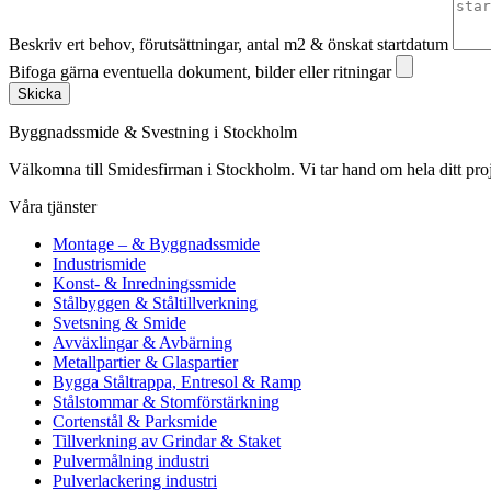
Beskriv ert behov, förutsättningar, antal m2 & önskat startdatum
Bifoga gärna eventuella dokument, bilder eller ritningar
Skicka
Byggnadssmide & Svestning i Stockholm
Välkomna till Smidesfirman i Stockholm. Vi tar hand om hela ditt projekt 
Våra tjänster
Montage – & Byggnadssmide
Industrismide
Konst- & Inredningssmide
Stålbyggen & Ståltillverkning
Svetsning & Smide
Avväxlingar & Avbärning
Metallpartier & Glaspartier
Bygga Ståltrappa, Entresol & Ramp
Stålstommar & Stomförstärkning
Cortenstål & Parksmide
Tillverkning av Grindar & Staket
Pulvermålning industri
Pulverlackering industri