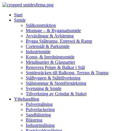
Skip
to
Start
content
Smide
Stålkonstruktion
Montage – & Byggnadssmide
Avväxlingar & Avbärning
Bygga Ståltrappa, Entresol & Ramp
Cortenstål & Parksmide
Industrismide
Konst- & Inredningssmide
Metallpartier & Glaspartier
Renovera Pelare & Balkar i Stål
Smidesräcken till Balkong, Terrass & Trappa
Stålbyggen & Ståltillverkning
Stålstommar & Stomförstärkning
Svetsning & Smide
Tillverkning av Grindar & Staket
Ytbehandling
Pulvermålning
Pulverlackering
Sandblästring
Blästring
Industrimålning
Rostskyddsmålning