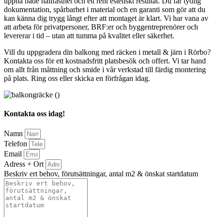
uppnå både hållfasthet och ett rent estetiskt resultat. Du får tydlig
dokumentation, spårbarhet i material och en garanti som gör att du
kan känna dig trygg långt efter att montaget är klart. Vi har vana av
att arbeta för privatpersoner, BRF:er och byggentreprenörer och
levererar i tid – utan att tumma på kvalitet eller säkerhet.
Vill du uppgradera din balkong med räcken i metall & järn i Rörbo?
Kontakta oss för ett kostnadsfritt platsbesök och offert. Vi tar hand
om allt från måttning och smide i vår verkstad till färdig montering
på plats. Ring oss eller skicka en förfrågan idag.
Kontakta oss idag!
Namn
Telefon
Email
Adress + Ort
Beskriv ert behov, förutsättningar, antal m2 & önskat startdatum