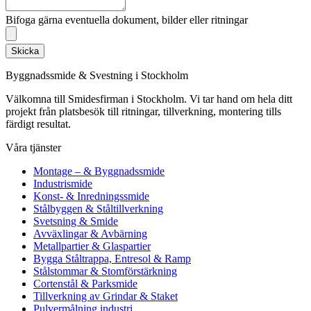
Bifoga gärna eventuella dokument, bilder eller ritningar
Skicka
Byggnadssmide & Svestning i Stockholm
Välkomna till Smidesfirman i Stockholm. Vi tar hand om hela ditt
projekt från platsbesök till ritningar, tillverkning, montering tills
färdigt resultat.
Våra tjänster
Montage – & Byggnadssmide
Industrismide
Konst- & Inredningssmide
Stålbyggen & Ståltillverkning
Svetsning & Smide
Avväxlingar & Avbärning
Metallpartier & Glaspartier
Bygga Ståltrappa, Entresol & Ramp
Stålstommar & Stomförstärkning
Cortenstål & Parksmide
Tillverkning av Grindar & Staket
Pulvermålning industri