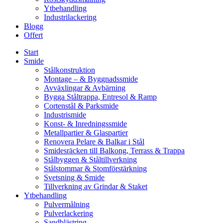
Ytbehandling
Industrilackering
Blogg
Offert
Start
Smide
Stålkonstruktion
Montage – & Byggnadssmide
Avväxlingar & Avbärning
Bygga Ståltrappa, Entresol & Ramp
Cortenstål & Parksmide
Industrismide
Konst- & Inredningssmide
Metallpartier & Glaspartier
Renovera Pelare & Balkar i Stål
Smidesräcken till Balkong, Terrass & Trappa
Stålbyggen & Ståltillverkning
Stålstommar & Stomförstärkning
Svetsning & Smide
Tillverkning av Grindar & Staket
Ytbehandling
Pulvermålning
Pulverlackering
Sandblästring