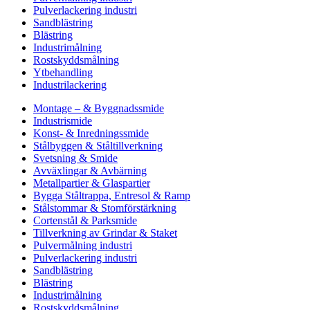
Pulverlackering industri
Sandblästring
Blästring
Industrimålning
Rostskyddsmålning
Ytbehandling
Industrilackering
Montage – & Byggnadssmide
Industrismide
Konst- & Inredningssmide
Stålbyggen & Ståltillverkning
Svetsning & Smide
Avväxlingar & Avbärning
Metallpartier & Glaspartier
Bygga Ståltrappa, Entresol & Ramp
Stålstommar & Stomförstärkning
Cortenstål & Parksmide
Tillverkning av Grindar & Staket
Pulvermålning industri
Pulverlackering industri
Sandblästring
Blästring
Industrimålning
Rostskyddsmålning