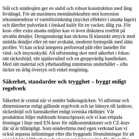
Stål och smidesjärn ger en stabil och robust konstruktion med lång
livslängd. För att maximera motståndskraften mot korrosion
rekommenderar vi varmförzinkning (mycket effektivt i utsatta lägen)
och därefter pulverlack i önskad kulör för en vacker, tålig yta. För
kust- eller extra utsatta miljöer kan vi även diskutera rostfritt på
utvalda detaljer. Designmässigt kan räckena få klassiskt uttryck med
smidda detaljer eller ett mer avskalat, modernt formspråk med släta
profiler. Vi kan också integrera perforerad plåt eller lameller för
vind- och insynsskydd. All utformning sker med säkerhet i fokus:
rätt räckeshöjd, rätt spjälavstånd och en greppvänlig handledare.
Med rätt material och ytbehandling minimeras underhållet – ofta
räcker en årlig översyn och enkel rengöring.
Säkerhet, standarder och trygghet – byggt enligt
regelverk
Säkerhet är central när vi smider balkongräcken. Vi utformar och
dimensionerar enligt gällande regelverk och tar hänsyn till lastkrav,
räckeshöjd och barnsäkerhet enligt svenska riktlinjer. Vår
produktion följer etablerade branschpraxis och vi kan erbjuda
lösningar i linje med EN-krav för stålkonstruktioner och CE-krav
där så är tillämpligt. Som smidesfirma med egen verkstad kan vi
också anpassa infästningar efter din byggnads förutsättningar för att