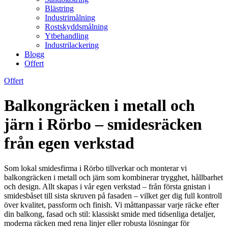
Blästring
Industrimålning
Rostskyddsmålning
Ytbehandling
Industrilackering
Blogg
Offert
Offert
Balkongräcken i metall och
järn i Rörbo – smidesräcken
från egen verkstad
Som lokal smidesfirma i Rörbo tillverkar och monterar vi
balkongräcken i metall och järn som kombinerar trygghet, hållbarhet
och design. Allt skapas i vår egen verkstad – från första gnistan i
smidesbåset till sista skruven på fasaden – vilket ger dig full kontroll
över kvalitet, passform och finish. Vi måttanpassar varje räcke efter
din balkong, fasad och stil: klassiskt smide med tidsenliga detaljer,
moderna räcken med rena linjer eller robusta lösningar för