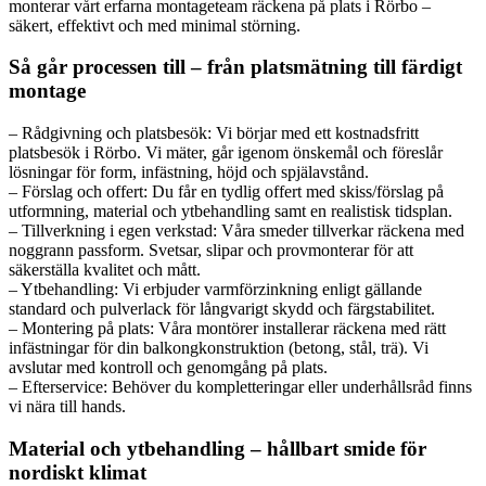
monterar vårt erfarna montageteam räckena på plats i Rörbo –
säkert, effektivt och med minimal störning.
Så går processen till – från platsmätning till färdigt
montage
– Rådgivning och platsbesök: Vi börjar med ett kostnadsfritt
platsbesök i Rörbo. Vi mäter, går igenom önskemål och föreslår
lösningar för form, infästning, höjd och spjälavstånd.
– Förslag och offert: Du får en tydlig offert med skiss/förslag på
utformning, material och ytbehandling samt en realistisk tidsplan.
– Tillverkning i egen verkstad: Våra smeder tillverkar räckena med
noggrann passform. Svetsar, slipar och provmonterar för att
säkerställa kvalitet och mått.
– Ytbehandling: Vi erbjuder varmförzinkning enligt gällande
standard och pulverlack för långvarigt skydd och färgstabilitet.
– Montering på plats: Våra montörer installerar räckena med rätt
infästningar för din balkongkonstruktion (betong, stål, trä). Vi
avslutar med kontroll och genomgång på plats.
– Efterservice: Behöver du kompletteringar eller underhållsråd finns
vi nära till hands.
Material och ytbehandling – hållbart smide för
nordiskt klimat