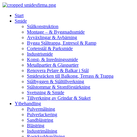
Skip
to
Start
content
Smide
Stålkonstruktion
Montage – & Byggnadssmide
Avväxlingar & Avbärning
Bygga Ståltrappa, Entresol & Ramp
Cortenstål & Parksmide
Industrismide
Konst- & Inredningssmide
Metallpartier & Glaspartier
Renovera Pelare & Balkar i Stål
Smidesräcken till Balkong, Terrass & Trappa
Stålbyggen & Ståltillverkning
Stålstommar & Stomförstärkning
Svetsning & Smide
Tillverkning av Grindar & Staket
Ytbehandling
Pulvermålning
Pulverlackering
Sandblästring
Blästring
Industrimålning
Rostskyddsmålning