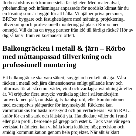
flerbostadshus och kommersiella fastigheter. Med materialval,
ytbehandling och infästningar anpassade för nordiskt klimat får du
en lösning som är byggd för att hålla. Vi hjälper privatpersoner,
BRF:er, byggare och fastighetsägare med mätning, projektering,
tillverkning och professionell montering på plats i Rörbo med
omnejd. Vill du ha en trygg partner från idé till färdigt räcke? Hör av
dig så tar vi fram en kostnadsfri offert.
Balkongräcken i metall & järn – Rörbo
med måttanpassad tillverkning och
professionell montering
Ett balkongräcke ska vara säkert, snyggt och enkelt att äga. Våra
räcken i metall och järn dimensioneras enligt gällande krav och
utformas för att stå emot väder, vind och vardagsanvändning år efter
år. Vi erbjuder flera uttryck: vertikala spjälor i stål/smidesjärn,
ramverk med plåt, rundstång, fyrkantsprofil, eller kombinationer
med exempelvis plåtpartier för insynsskydd. Räckena kan
varmförzinkas för bästa rostskydd och pulverlackeras i valfri RAL-
kulör för en slitstark och lättskött yta. Handledare väljer du i rund
eller plan profil, beroende på grepp och estetik. Tack vare vår egen
verkstad i närheten kan vi hålla korta ledtider, hög precision och
smidig kommunikation genom hela projektet. När allt är klart