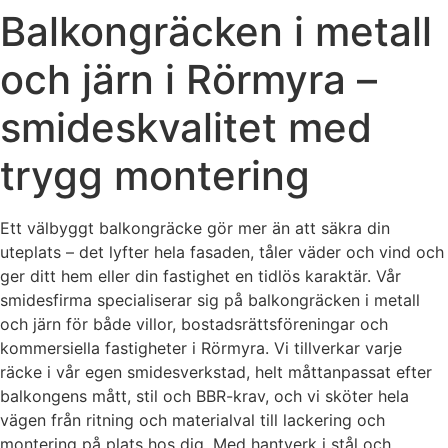
Balkongräcken i metall
och järn i Rörmyra –
smideskvalitet med
trygg montering
Ett välbyggt balkongräcke gör mer än att säkra din
uteplats – det lyfter hela fasaden, tåler väder och vind och
ger ditt hem eller din fastighet en tidlös karaktär. Vår
smidesfirma specialiserar sig på balkongräcken i metall
och järn för både villor, bostadsrättsföreningar och
kommersiella fastigheter i Rörmyra. Vi tillverkar varje
räcke i vår egen smidesverkstad, helt måttanpassat efter
balkongens mått, stil och BBR-krav, och vi sköter hela
vägen från ritning och materialval till lackering och
montering på plats hos dig. Med hantverk i stål och