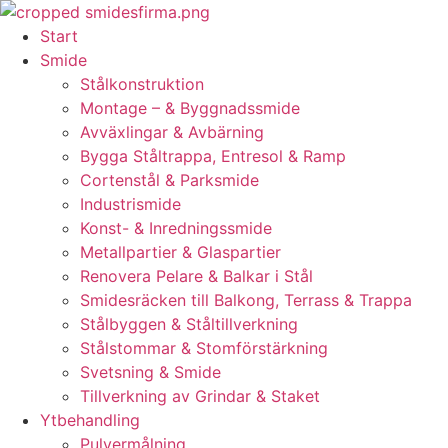
Skip
to
Start
content
Smide
Stålkonstruktion
Montage – & Byggnadssmide
Avväxlingar & Avbärning
Bygga Ståltrappa, Entresol & Ramp
Cortenstål & Parksmide
Industrismide
Konst- & Inredningssmide
Metallpartier & Glaspartier
Renovera Pelare & Balkar i Stål
Smidesräcken till Balkong, Terrass & Trappa
Stålbyggen & Ståltillverkning
Stålstommar & Stomförstärkning
Svetsning & Smide
Tillverkning av Grindar & Staket
Ytbehandling
Pulvermålning