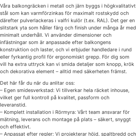
Våra balkongräcken i metall och järn byggs i högkvalitativt
stål som kan varmförzinkas för maximalt rostskydd och
därefter pulverlackeras i valfri kulör (t.ex. RAL). Det ger en
slitstark yta som håller färg och finish under många år med
minimalt underhåll. Vi använder dimensioner och
infästningar som är anpassade efter balkongens
konstruktion och laster, och vi erbjuder handledare i rund
eller fyrkantig profil för ergonomiskt grepp. För dig som
vill ha extra uttryck kan vi smida detaljer som knopp, krök
och dekorativa element – alltid med säkerheten främst.
Det här får du när du anlitar oss:
– Egen smidesverkstad: Vi tillverkar hela räcket inhouse,
vilket ger full kontroll på kvalitet, passform och
leveranstid.
– Komplett installation i Rörmyra: Vårt team ansvarar för
mätning, leverans och montage på plats – säkert, snyggt
och effektivt.
– Anpassat efter regler: Vi projekterar höjd, spaltbredd och