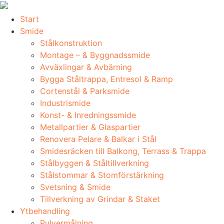
Skip
to
Start
content
Smide
Stålkonstruktion
Montage – & Byggnadssmide
Avväxlingar & Avbärning
Bygga Ståltrappa, Entresol & Ramp
Cortenstål & Parksmide
Industrismide
Konst- & Inredningssmide
Metallpartier & Glaspartier
Renovera Pelare & Balkar i Stål
Smidesräcken till Balkong, Terrass & Trappa
Stålbyggen & Ståltillverkning
Stålstommar & Stomförstärkning
Svetsning & Smide
Tillverkning av Grindar & Staket
Ytbehandling
Pulvermålning