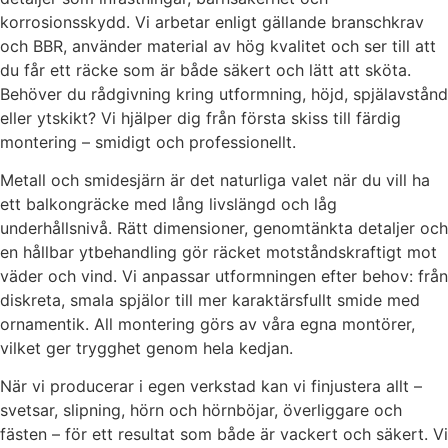
korrosionsskydd. Vi arbetar enligt gällande branschkrav
och BBR, använder material av hög kvalitet och ser till att
du får ett räcke som är både säkert och lätt att sköta.
Behöver du rådgivning kring utformning, höjd, spjälavstånd
eller ytskikt? Vi hjälper dig från första skiss till färdig
montering – smidigt och professionellt.
Metall och smidesjärn är det naturliga valet när du vill ha
ett balkongräcke med lång livslängd och låg
underhållsnivå. Rätt dimensioner, genomtänkta detaljer och
en hållbar ytbehandling gör räcket motståndskraftigt mot
väder och vind. Vi anpassar utformningen efter behov: från
diskreta, smala spjälor till mer karaktärsfullt smide med
ornamentik. All montering görs av våra egna montörer,
vilket ger trygghet genom hela kedjan.
När vi producerar i egen verkstad kan vi finjustera allt –
svetsar, slipning, hörn och hörnböjar, överliggare och
fästen – för ett resultat som både är vackert och säkert. Vi