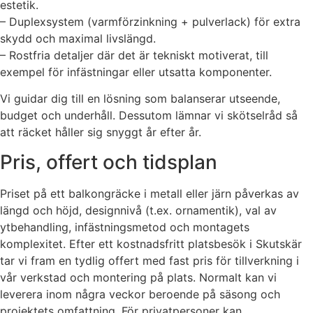
estetik.
– Duplexsystem (varmförzinkning + pulverlack) för extra
skydd och maximal livslängd.
– Rostfria detaljer där det är tekniskt motiverat, till
exempel för infästningar eller utsatta komponenter.
Vi guidar dig till en lösning som balanserar utseende,
budget och underhåll. Dessutom lämnar vi skötselråd så
att räcket håller sig snyggt år efter år.
Pris, offert och tidsplan
Priset på ett balkongräcke i metall eller järn påverkas av
längd och höjd, designnivå (t.ex. ornamentik), val av
ytbehandling, infästningsmetod och montagets
komplexitet. Efter ett kostnadsfritt platsbesök i Skutskär
tar vi fram en tydlig offert med fast pris för tillverkning i
vår verkstad och montering på plats. Normalt kan vi
leverera inom några veckor beroende på säsong och
projektets omfattning. För privatpersoner kan