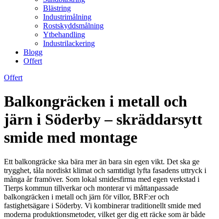
Blästring
Industrimålning
Rostskyddsmålning
Ytbehandling
Industrilackering
Blogg
Offert
Offert
Balkongräcken i metall och
järn i Söderby – skräddarsytt
smide med montage
Ett balkongräcke ska bära mer än bara sin egen vikt. Det ska ge
trygghet, tåla nordiskt klimat och samtidigt lyfta fasadens uttryck i
många år framöver. Som lokal smidesfirma med egen verkstad i
Tierps kommun tillverkar och monterar vi måttanpassade
balkongräcken i metall och järn för villor, BRF:er och
fastighetsägare i Söderby. Vi kombinerar traditionellt smide med
moderna produktionsmetoder, vilket ger dig ett räcke som är både