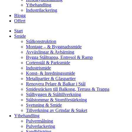
Ytbehandling
Industrilackering
Blogg
Offert
Start
Smide
Stålkonstruktion
Montage – & Byggnadssmide
Avväxlingar & Avbärning
Bygga Ståltrappa, Entresol & Ramp
Cortenstål & Parksmide
Industrismide
Konst- & Inredningssmide
Metallpartier & Glaspartier
Renovera Pelare & Balkar i Stål
Smidesräcken till Balkong, Terrass & Trappa
Stålbyggen & Ståltillverkning
Stålstommar & Stomförstärkning
Svetsning & Smide
Tillverkning av Grindar & Staket
Ytbehandling
Pulvermålning
Pulverlackering
Sandblästring