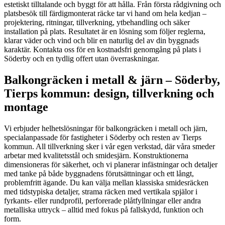
estetiskt tilltalande och byggt för att hålla. Från första rådgivning och
platsbesök till färdigmonterat räcke tar vi hand om hela kedjan –
projektering, ritningar, tillverkning, ytbehandling och säker
installation på plats. Resultatet är en lösning som följer reglerna,
klarar väder och vind och blir en naturlig del av din byggnads
karaktär. Kontakta oss för en kostnadsfri genomgång på plats i
Söderby och en tydlig offert utan överraskningar.
Balkongräcken i metall & järn – Söderby,
Tierps kommun: design, tillverkning och
montage
Vi erbjuder helhetslösningar för balkongräcken i metall och järn,
specialanpassade för fastigheter i Söderby och resten av Tierps
kommun. All tillverkning sker i vår egen verkstad, där våra smeder
arbetar med kvalitetsstål och smidesjärn. Konstruktionerna
dimensioneras för säkerhet, och vi planerar infästningar och detaljer
med tanke på både byggnadens förutsättningar och ett långt,
problemfritt ägande. Du kan välja mellan klassiska smidesräcken
med tidstypiska detaljer, strama räcken med vertikala spjälor i
fyrkants- eller rundprofil, perforerade plåtfyllningar eller andra
metalliska uttryck – alltid med fokus på fallskydd, funktion och
form.