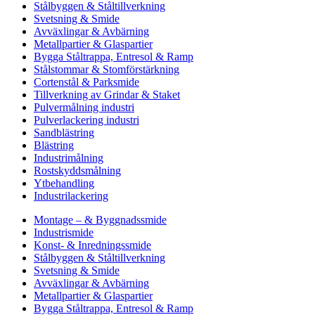
Stålbyggen & Ståltillverkning
Svetsning & Smide
Avväxlingar & Avbärning
Metallpartier & Glaspartier
Bygga Ståltrappa, Entresol & Ramp
Stålstommar & Stomförstärkning
Cortenstål & Parksmide
Tillverkning av Grindar & Staket
Pulvermålning industri
Pulverlackering industri
Sandblästring
Blästring
Industrimålning
Rostskyddsmålning
Ytbehandling
Industrilackering
Montage – & Byggnadssmide
Industrismide
Konst- & Inredningssmide
Stålbyggen & Ståltillverkning
Svetsning & Smide
Avväxlingar & Avbärning
Metallpartier & Glaspartier
Bygga Ståltrappa, Entresol & Ramp