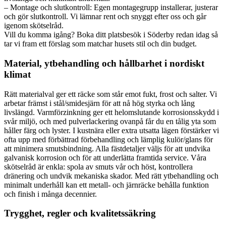
– Montage och slutkontroll: Egen montagegrupp installerar, justerar
och gör slutkontroll. Vi lämnar rent och snyggt efter oss och går
igenom skötselråd.
Vill du komma igång? Boka ditt platsbesök i Söderby redan idag så
tar vi fram ett förslag som matchar husets stil och din budget.
Material, ytbehandling och hållbarhet i nordiskt
klimat
Rätt materialval ger ett räcke som står emot fukt, frost och salter. Vi
arbetar främst i stål/smidesjärn för att nå hög styrka och lång
livslängd. Varmförzinkning ger ett helomslutande korrosionsskydd i
svår miljö, och med pulverlackering ovanpå får du en tålig yta som
håller färg och lyster. I kustnära eller extra utsatta lägen förstärker vi
ofta upp med förbättrad förbehandling och lämplig kulör/glans för
att minimera smutsbindning. Alla fästdetaljer väljs för att undvika
galvanisk korrosion och för att underlätta framtida service. Våra
skötselråd är enkla: spola av smuts vår och höst, kontrollera
dränering och undvik mekaniska skador. Med rätt ytbehandling och
minimalt underhåll kan ett metall- och järnräcke behålla funktion
och finish i många decennier.
Trygghet, regler och kvalitetssäkring