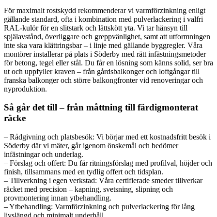
För maximalt rostskydd rekommenderar vi varmförzinkning enligt
gällande standard, ofta i kombination med pulverlackering i valfri
RAL-kulör för en slitstark och lättskött yta. Vi tar hänsyn till
spjälavstånd, överliggare och greppvänlighet, samt att utformningen
inte ska vara klättringsbar – i linje med gällande byggregler. Våra
montörer installerar på plats i Söderby med rätt infästningsmetoder
för betong, tegel eller stål. Du får en lösning som känns solid, ser bra
ut och uppfyller kraven – från gårdsbalkonger och loftgångar till
franska balkonger och större balkongfronter vid renoveringar och
nyproduktion.
Så går det till – från måttning till färdigmonterat
räcke
– Rådgivning och platsbesök: Vi börjar med ett kostnadsfritt besök i
Söderby där vi mäter, går igenom önskemål och bedömer
infästningar och underlag.
– Förslag och offert: Du får ritningsförslag med profilval, höjder och
finish, tillsammans med en tydlig offert och tidsplan.
– Tillverkning i egen verkstad: Våra certifierade smeder tillverkar
räcket med precision – kapning, svetsning, slipning och
provmontering innan ytbehandling.
– Ytbehandling: Varmförzinkning och pulverlackering för lång
livslängd och minimalt underhåll.