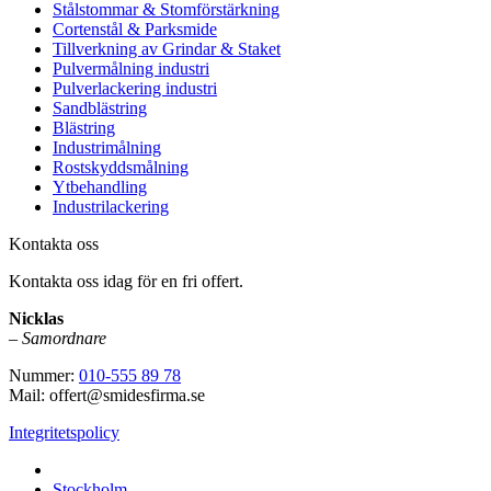
Stålstommar & Stomförstärkning
Cortenstål & Parksmide
Tillverkning av Grindar & Staket
Pulvermålning industri
Pulverlackering industri
Sandblästring
Blästring
Industrimålning
Rostskyddsmålning
Ytbehandling
Industrilackering
Kontakta oss
Kontakta oss idag för en fri offert.
Nicklas
–
Samordnare
Nummer:
010-555 89 78
Mail: offert@smidesfirma.se
Integritetspolicy
Vi utför arbeten i hela
Stockholm