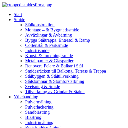
Skip
to
Start
content
Smide
Stålkonstruktion
Montage – & Byggnadssmide
Avväxlingar & Avbärning
Bygga Ståltrappa, Entresol & Ramp
Cortenstål & Parksmide
Industrismide
Konst- & Inredningssmide
Metallpartier & Glaspartier
Renovera Pelare & Balkar i Stål
Smidesräcken till Balkong, Terrass & Trappa
Stålbyggen & Ståltillverkning
Stålstommar & Stomförstärkning
Svetsning & Smide
Tillverkning av Grindar & Staket
Ytbehandling
Pulvermålning
Pulverlackering
Sandblästring
Blästring
Industrimålning
Rostskyddsmålning