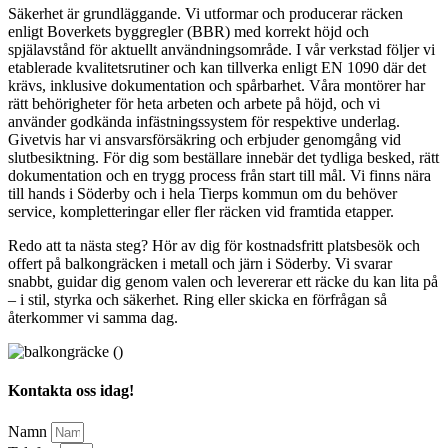
Säkerhet är grundläggande. Vi utformar och producerar räcken
enligt Boverkets byggregler (BBR) med korrekt höjd och
spjälavstånd för aktuellt användningsområde. I vår verkstad följer vi
etablerade kvalitetsrutiner och kan tillverka enligt EN 1090 där det
krävs, inklusive dokumentation och spårbarhet. Våra montörer har
rätt behörigheter för heta arbeten och arbete på höjd, och vi
använder godkända infästningssystem för respektive underlag.
Givetvis har vi ansvarsförsäkring och erbjuder genomgång vid
slutbesiktning. För dig som beställare innebär det tydliga besked, rätt
dokumentation och en trygg process från start till mål. Vi finns nära
till hands i Söderby och i hela Tierps kommun om du behöver
service, kompletteringar eller fler räcken vid framtida etapper.
Redo att ta nästa steg? Hör av dig för kostnadsfritt platsbesök och
offert på balkongräcken i metall och järn i Söderby. Vi svarar
snabbt, guidar dig genom valen och levererar ett räcke du kan lita på
– i stil, styrka och säkerhet. Ring eller skicka en förfrågan så
återkommer vi samma dag.
Kontakta oss idag!
Namn